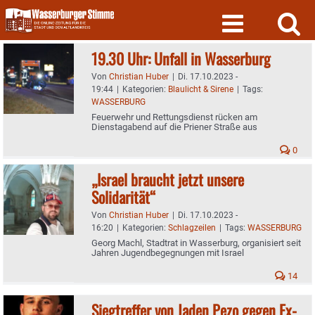
Skip
to
content
19.30 Uhr: Unfall in Wasserburg
Von
Christian Huber
|
Di. 17.10.2023 -
19:44
|
Kategorien:
Blaulicht & Sirene
|
Tags:
WASSERBURG
Feuerwehr und Rettungsdienst rücken am
Dienstagabend auf die Priener Straße aus
0
„Israel braucht jetzt unsere
Solidarität“
Von
Christian Huber
|
Di. 17.10.2023 -
16:20
|
Kategorien:
Schlagzeilen
|
Tags:
WASSERBURG
Georg Machl, Stadtrat in Wasserburg, organisiert seit
Jahren Jugendbegegnungen mit Israel
14
Siegtreffer von Jaden Pezo gegen Ex-