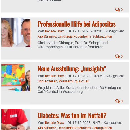
die Rückkehrer
0
Professionelle Hilfe bei Adipositas
Von
Renate Drax
|
Di. 17.10.2023 - 10:20
|
Kategorien:
Aib-Stimme
,
Landkreis Rosenheim
,
Schlagzeilen
Chefarzt der Chirurgie, Prof. Dr. Schopf und
Ökotrophologin Jutta Peters informieren
0
Neue Ausstellung: „Innsights“
Von
Renate Drax
|
Di. 17.10.2023 - 10:05
|
Kategorien:
Schlagzeilen
,
Wasserburg aktuell
Projekt mit Attler Kunstschaffenden - Ab Freitag im
Café Central in Wasserburg
0
Diabetes: Was tun im Notfall?
Von
Renate Drax
|
Di. 17.10.2023 - 9:47
|
Kategorien:
Aib-Stimme
,
Landkreis Rosenheim
,
Schlagzeilen