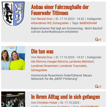
Anbau einer Fahrzeughalle der
Feuerwehr Titlmoos
Von
Renate Drax
|
Di. 17.10.2023 - 14:42
|
Kategorien:
Altlandkreis WS
,
Schlagzeilen
|
Tags:
BABENSHAM
Babenshamer Rat tagt am Donnerstag - Beim Bauhof
soll ein Aufenthaltsraum entstehen
0
Die tun was
Von
Renate Drax
|
Di. 17.10.2023 - 14:37
|
Kategorien:
Aib-Stimme
,
Haager-Stimme
,
Landkreis Mühldorf
,
Landkreis Rosenheim
,
Landkreis Traunstein
,
Schlagzeilen
Hochschule Rosenheim federführend: Neues
Netzwerk für die „MINT-Förderung"
0
In ihrem Alltag und in sich gefangen
Von
Christian Huber
|
Di. 17.10.2023 -
14:26
|
Kategorien:
Feuilleton
|
Tags:
WASSERBURG