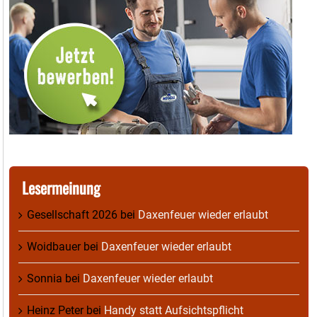
Lesermeinung
Gesellschaft 2026
bei
Daxenfeuer wieder erlaubt
Woidbauer
bei
Daxenfeuer wieder erlaubt
Sonnia
bei
Daxenfeuer wieder erlaubt
Heinz Peter
bei
Handy statt Aufsichtspflicht