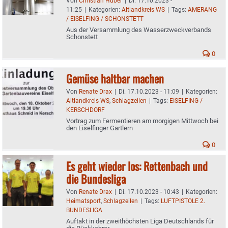
Von
Christian Huber
|
Di. 17.10.2023 -
11:25
|
Kategorien:
Altlandkreis WS
|
Tags:
AMERANG
/ EISELFING / SCHONSTETT
Aus der Versammlung des Wasserzweckverbands
Schonstett
0
Gemüse haltbar machen
Von
Renate Drax
|
Di. 17.10.2023 - 11:09
|
Kategorien:
Altlandkreis WS
,
Schlagzeilen
|
Tags:
EISELFING /
KERSCHDORF
Vortrag zum Fermentieren am morgigen Mittwoch bei
den Eiselfinger Gartlern
0
Es geht wieder los: Rettenbach und
die Bundesliga
Von
Renate Drax
|
Di. 17.10.2023 - 10:43
|
Kategorien:
Heimatsport
,
Schlagzeilen
|
Tags:
LUFTPISTOLE 2.
BUNDESLIGA
Auftakt in der zweithöchsten Liga Deutschlands für