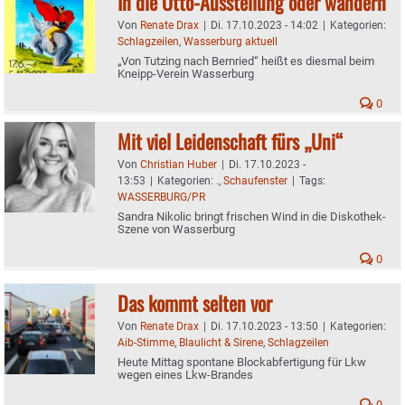
In die Otto-Ausstellung oder wandern
Von
Renate Drax
|
Di. 17.10.2023 - 14:02
|
Kategorien:
Schlagzeilen
,
Wasserburg aktuell
„Von Tutzing nach Bernried“ heißt es diesmal beim
Kneipp-Verein Wasserburg
0
Mit viel Leidenschaft fürs „Uni“
Von
Christian Huber
|
Di. 17.10.2023 -
13:53
|
Kategorien:
.
,
Schaufenster
|
Tags:
WASSERBURG/PR
Sandra Nikolic bringt frischen Wind in die Diskothek-
Szene von Wasserburg
0
Das kommt selten vor
Von
Renate Drax
|
Di. 17.10.2023 - 13:50
|
Kategorien:
Aib-Stimme
,
Blaulicht & Sirene
,
Schlagzeilen
Heute Mittag spontane Blockabfertigung für Lkw
wegen eines Lkw-Brandes
0