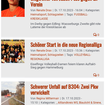
Verein
Von
Renate Drax
|
Di. 17.10.2023 - 16:04
|
Kategorien:
Heimatsport
,
Schlagzeilen
|
Tags:
FUSSBALL-
KREISKLASSE
Im Derby gegen Edling: Wasserburgs Zweite gibt rote
Laterne der Kreisklasse ab
0
Schöner Start in die neue Regionalliga
Von
Renate Drax
|
Di. 17.10.2023 - 15:36
|
Kategorien:
Heimatsport
,
Schlagzeilen
|
Tags:
VOLLEYBALL-
REGIONALLIGA
Eiselfings Volleyball-Damen feiern klaren Auftakt-
Sieg gegen Hammelburg
0
Schwerer Unfall auf B304: Zwei Pkw
verwickelt
Von
Regina Mittermair
|
Di. 17.10.2023 -
15:10
|
Kategorien:
.
,
Altlandkreis WS
,
Blaulicht & Sirene
,