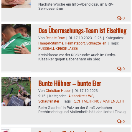
Nächste Woche ein Info-Abend dazu im BRK-
Servicezentrum
0
Das Überraschungs-Team ist Eiselfing
Von
Renate Drax
|
Di. 17.10.2023 - 9:26
|
Kategorien:
Haager-Stimme
,
Heimatsport
,
Schlagzeilen
|
Tags:
FUSSBALL-KREISKLASSE
Kreisklasse vor der Rückrunde: Auch im Derby-
Klassiker gegen Babensham ein Sieg
0
Bunte Hühner – bunte Eier
Von
Christian Huber
|
Di. 17.10.2023 -
9:15
|
Kategorien:
Altlandkreis WS
,
Schaufenster
|
Tags:
RECHTMEHRING / MAITENBETH
Beim Glaslhof in Putz an der Straß zwischen
Rechtmehring und Maitenbeth hält der Herbst Einzug
0