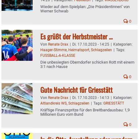
Wieder auf dem Spielplan: „Die Präsidentinnen" von
Werner Schwab
0
Es grüßt der Herbstmeister …
Von
Renate Drax
|
Di. 17.10.2023 - 14:25
|
Kategorien:
Haager-Stimme
,
Heimatsport
,
Schlagzeilen
|
Tags:
FUSSBALL-A-KLASSE
Die unbesiegten Oberndorfer schicken Rott mit einem
3:1 nach Hause
0
Gute Nachricht für Griesstätt
Von
Renate Drax
|
Di. 17.10.2023 - 14:13
|
Kategorien:
Altlandkreis WS
,
Schlagzeilen
|
Tags:
GRIESSTÄTT
Kräftige Finanzspritze für den Breitbandausbau: 1,9
Millionen Euro vom Bund
0