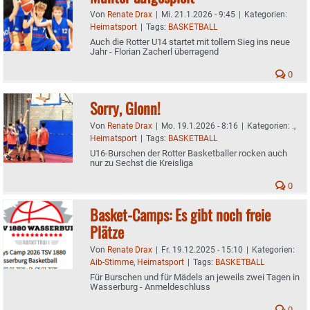
Von
Renate Drax
|
Mi. 21.1.2026 - 9:45
|
Kategorien:
Heimatsport
|
Tags:
BASKETBALL
Auch die Rotter U14 startet mit tollem Sieg ins neue
Jahr - Florian Zacherl überragend
0
Sorry, Glonn!
Von
Renate Drax
|
Mo. 19.1.2026 - 8:16
|
Kategorien:
.
,
Heimatsport
|
Tags:
BASKETBALL
U16-Burschen der Rotter Basketballer rocken auch
nur zu Sechst die Kreisliga
0
Basket-Camps: Es gibt noch freie
Plätze
Von
Renate Drax
|
Fr. 19.12.2025 - 15:10
|
Kategorien:
Aib-Stimme
,
Heimatsport
|
Tags:
BASKETBALL
Für Burschen und für Mädels an jeweils zwei Tagen in
Wasserburg - Anmeldeschluss
0