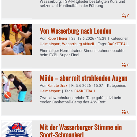
Wasserburg: TSV-Mitglieder bestätigten Kurs und
setzen auf Kontinuität in der Führung
0
Von Wasserburg nach London
Von
Robert Berer
|
Sa. 13.6.2026 - 15:29
|
Kategorien:
Heimatsport
,
Wasserburg aktuell
|
Tags:
BASKETBALL
Ehemaliger Herrentrainer Simon Lechner coachte
beim EYBL-Super-Final
0
Müde – aber mit strahlenden Augen
Von
Renate Drax
|
Fr. 5.6.2026 - 15:07
|
Kategorien:
Heimatsport
|
Tags:
BASKETBALL
Zwei abwechslungsreiche Tage gab's jetzt beim
coolen Basketball-Camp des ASV Rott
0
Mit der Wasserburger Stimme ein
Sport-Schmankerl