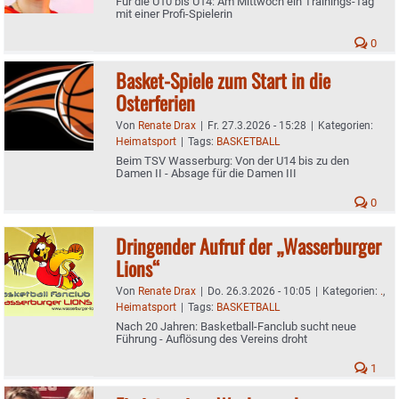
Für die U10 bis U14: Am Mittwoch ein Trainings-Tag
mit einer Profi-Spielerin
0
Basket-Spiele zum Start in die
Osterferien
Von
Renate Drax
|
Fr. 27.3.2026 - 15:28
|
Kategorien:
Heimatsport
|
Tags:
BASKETBALL
Beim TSV Wasserburg: Von der U14 bis zu den
Damen II - Absage für die Damen III
0
Dringender Aufruf der „Wasserburger
Lions“
Von
Renate Drax
|
Do. 26.3.2026 - 10:05
|
Kategorien:
.
,
Heimatsport
|
Tags:
BASKETBALL
Nach 20 Jahren: Basketball-Fanclub sucht neue
Führung - Auflösung des Vereins droht
1