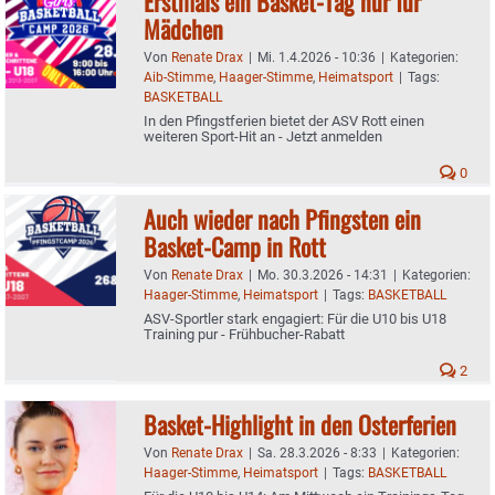
Erstmals ein Basket-Tag nur für
Mädchen
Von
Renate Drax
|
Mi. 1.4.2026 - 10:36
|
Kategorien:
Aib-Stimme
,
Haager-Stimme
,
Heimatsport
|
Tags:
BASKETBALL
In den Pfingstferien bietet der ASV Rott einen
weiteren Sport-Hit an - Jetzt anmelden
0
Auch wieder nach Pfingsten ein
Basket-Camp in Rott
Von
Renate Drax
|
Mo. 30.3.2026 - 14:31
|
Kategorien:
Haager-Stimme
,
Heimatsport
|
Tags:
BASKETBALL
ASV-Sportler stark engagiert: Für die U10 bis U18
Training pur - Frühbucher-Rabatt
2
Basket-Highlight in den Osterferien
Von
Renate Drax
|
Sa. 28.3.2026 - 8:33
|
Kategorien:
Haager-Stimme
,
Heimatsport
|
Tags:
BASKETBALL