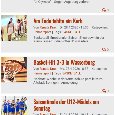
für Olympia“ - Gegen Augsburg verloren
0
Am Ende fehlte ein Korb
Von
Renate Drax
|
Di. 28.4.2026 - 15:30
|
Kategorien:
Heimatsport
|
Tags:
BASKETBALL
Basketball: Emotionaler Saison-Showdown in der
Kreisklasse für die Rotter U12-Mädels
0
Basket-Hit 3×3 in Wasserburg
Von
Renate Drax
|
Mo. 27.4.2026 - 8:37
|
Kategorien:
Heimatsport
|
Tags:
BASKETBALL
Nächste Woche in der Mittelschule parallel zum
Altstadt-Springen - Anmeldung
0
Saisonfinale der U12-Mädels am
Sonntag
Von
Renate Drax
|
Fr. 24.4.2026 - 10:43
|
Kategorien: