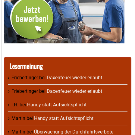
Lesermeinung
Friebertinger
bei
Daxenfeuer wieder erlaubt
Friebertinger
bei
Daxenfeuer wieder erlaubt
I.H.
bei
Handy statt Aufsichtspflicht
Martin
bei
Handy statt Aufsichtspflicht
Martin
bei
Überwachung der Durchfahrtsverbote