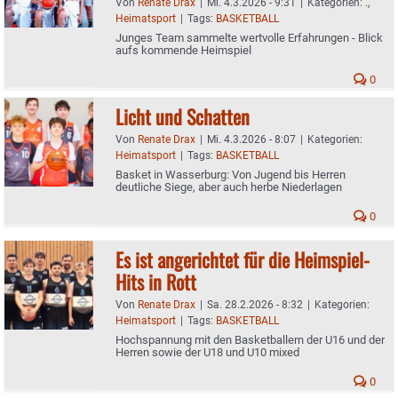
Von
Renate Drax
|
Mi. 4.3.2026 - 9:31
|
Kategorien:
.
,
Heimatsport
|
Tags:
BASKETBALL
Junges Team sammelte wertvolle Erfahrungen - Blick
aufs kommende Heimspiel
0
Licht und Schatten
Von
Renate Drax
|
Mi. 4.3.2026 - 8:07
|
Kategorien:
Heimatsport
|
Tags:
BASKETBALL
Basket in Wasserburg: Von Jugend bis Herren
deutliche Siege, aber auch herbe Niederlagen
0
Es ist angerichtet für die Heimspiel-
Hits in Rott
Von
Renate Drax
|
Sa. 28.2.2026 - 8:32
|
Kategorien:
Heimatsport
|
Tags:
BASKETBALL
Hochspannung mit den Basketballern der U16 und der
Herren sowie der U18 und U10 mixed
0