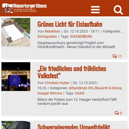
Skip
to
content
Grünes Licht für Eislaufbahn
Von
Redaktion
|
Do. 12.10.2023 - 18:11
|
Kategorien:
.
,
Schlagzeilen
|
Tags:
WASSERBURG
Hauptausschuss genehmigt Projekt zum
Christkindlmarkt - Neuer Standort in der Altstadt
11
„Ein friedliches und fröhliches
Volksfest“
Von
Christian Huber
|
Do. 12.10.2023 -
16:26
|
Kategorien:
Altlandkreis WS
,
Blaulicht & Sirene
,
Haager-Stimme
|
Tags:
HAAG
Bilanz der Polizei zum 12. Haager Herbstfest fällt
rundum positiv aus
0
Schwerwiegendes Umweltdelikt