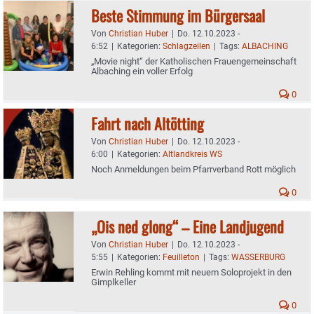
Beste Stimmung im Bürgersaal
Von
Christian Huber
|
Do. 12.10.2023 -
6:52
|
Kategorien:
Schlagzeilen
|
Tags:
ALBACHING
„Movie night“ der Katholischen Frauengemeinschaft
Albaching ein voller Erfolg
0
Fahrt nach Altötting
Von
Christian Huber
|
Do. 12.10.2023 -
6:00
|
Kategorien:
Altlandkreis WS
Noch Anmeldungen beim Pfarrverband Rott möglich
0
„Ois ned glong“ – Eine Landjugend
Von
Christian Huber
|
Do. 12.10.2023 -
5:55
|
Kategorien:
Feuilleton
|
Tags:
WASSERBURG
Erwin Rehling kommt mit neuem Soloprojekt in den
Gimplkeller
0