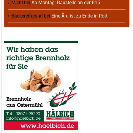
Michl
bei
Ab Montag: Baustelle an der B15
Bäckereifreund
bei
Eine Ära ist zu Ende in Rott