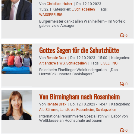
Von
Christian Huber
|
Do. 12.10.2023 -
15:22
|
Kategorien:
.
,
Schlagzeilen
|
Tags:
WASSERBURG
Bürgermeister dankt allen Wahlhelfern - Im Vorfeld
gab es viele Absagen
6
Gottes Segen für die Schutzhütte
Von
Renate Drax
|
Do. 12.10.2023 - 15:00
|
Kategorien:
Altlandkreis WS
,
Schlagzeilen
|
Tags:
EISELFING
Feier beim Eiselfinger Waldkindergarten - „Das
Herzstück unseres Basislagers"
0
Von Birmingham nach Rosenheim
Von
Renate Drax
|
Do. 12.10.2023 - 14:47
|
Kategorien:
Aib-Stimme
,
Landkreis Rosenheim
,
Schlagzeilen
International renommierte Spezialistin will Labor von
Weltklasse an Hochschule aufbauen
0