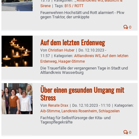
13:13
|
Kategorien:
.
,
Altlandkreis WS
,
Blaulicht &
Sirene
|
Tags:
B15 / ROTT
Feuerwehren Hochstätt und Rott alarmiert - Pkw
gegen Traktor, der umkippte
0
Auf dem letzten Erdenweg
Von
Christian Huber
|
Do. 12.10.2023 -
11:57
|
Kategorien:
Altlandkreis WS
,
Auf dem letzten
Erdenweg
,
Haager-Stimme
Die Trauerfälle der vergangenen Tage in Stadt und
Altlandkreis Wasserburg
Über einen gesunden Umgang mit
Stress
Von
Renate Drax
|
Do. 12.10.2023 - 11:10
|
Kategorien:
Aib-Stimme
,
Landkreis Rosenheim
,
Schlagzeilen
Fachtag für Selbstfürsorge der Kita- und
Tagespflegekräfte
0