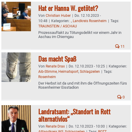
Hat er Hanna W. getötet?
Von
Christian Huber
|
Do. 12.10.2023 -
10:48
|
Kategorien:
.
,
Landkreis Rosenheim
|
Tags:
TRAUNSTEIN / ASCHAU
Prozessauftakt zu Tötungsdelikt vor einem Jahr in
Aschau im Chiemgau
11
Das macht Spaß
Von
Renate Drax
|
Do. 12.10.2023 - 10:25
|
Kategorien:
Aib-Stimme
,
Heimatsport
,
Schlagzeilen
|
Tags:
Rosenheim
Der Herbst ist da und mit ihm die Öffnungszeiten fürs
Rosenheimer Eisstadion
0
Landratsamt: „Standort in Rott
alternativlos“
Von
Renate Drax
|
Do. 12.10.2023 - 10:00
|
Kategorien:
Altlandkreis WS
,
Schlagzeilen
|
Tags:
ROTT