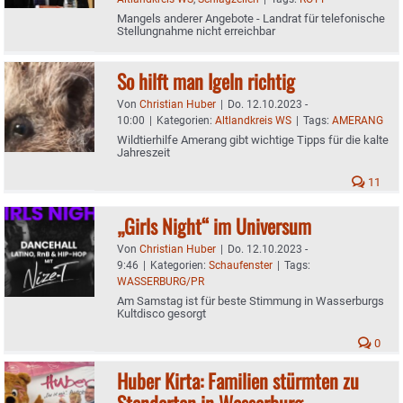
Mangels anderer Angebote - Landrat für telefonische
Stellungnahme nicht erreichbar
So hilft man Igeln richtig
Von
Christian Huber
|
Do. 12.10.2023 -
10:00
|
Kategorien:
Altlandkreis WS
|
Tags:
AMERANG
Wildtierhilfe Amerang gibt wichtige Tipps für die kalte
Jahreszeit
11
„Girls Night“ im Universum
Von
Christian Huber
|
Do. 12.10.2023 -
9:46
|
Kategorien:
Schaufenster
|
Tags:
WASSERBURG/PR
Am Samstag ist für beste Stimmung in Wasserburgs
Kultdisco gesorgt
0
Huber Kirta: Familien stürmten zu
Standorten in Wasserburg