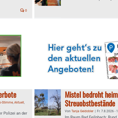
0
erbote
Mistel bedroht heim
Streuobstbestände
b-Stimme
,
Aktuell
,
Von
Tanja Geidobler
|
Fr. 7.8.2026 - 
r Polizei an der
Im Raum Bad Feilnbach: Rund 