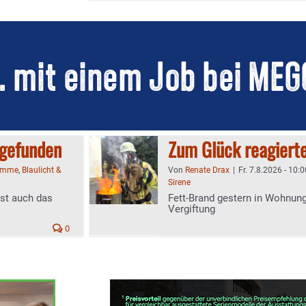
 gefunden
Zum Glück reagierte
timme
,
Blaulicht &
Von
Renate Drax
|
Fr. 7.8.2026 - 10:0
Sirene
Ist auch das
Fett-Brand gestern in Wohnung
Vergiftung
0