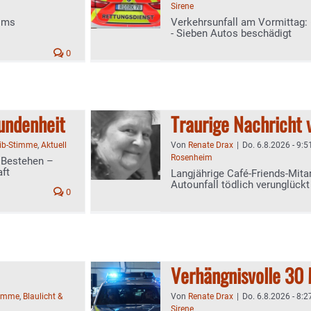
Sirene
eims
Verkehrsunfall am Vormittag: 6
- Sieben Autos beschädigt
0
undenheit
Traurige Nachricht 
ib-Stimme
,
Aktuell
Von
Renate Drax
|
Do. 6.8.2026 - 9:5
Rosenheim
s Bestehen –
ft
Langjährige Café‑Friends‑Mitar
Autounfall tödlich verunglückt
0
Verhängnisvolle 30
timme
,
Blaulicht &
Von
Renate Drax
|
Do. 6.8.2026 - 8:2
Sirene