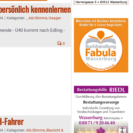
persönlich kennenlernen
04
|
Kategorien:
.
,
Aib-Stimme
,
Haager-
nende - Ü40 kommt nach Edling -
0
d-Fahrer
44
|
Kategorien:
Aib-Stimme
,
Blaulicht &