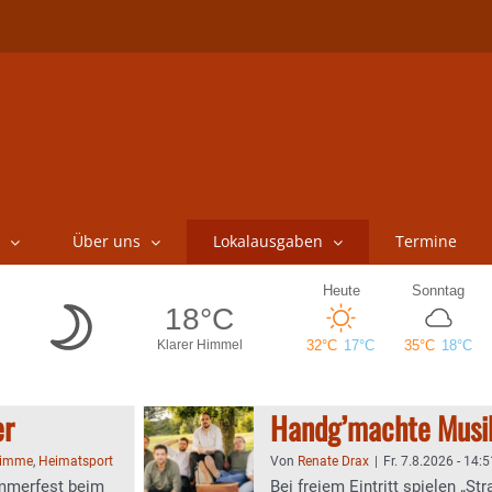
Über uns
Lokalausgaben
Termine
er
Handg’machte Mus
timme
,
Heimatsport
Von
Renate Drax
|
Fr. 7.8.2026 - 14:5
ommerfest beim
Bei freiem Eintritt spielen „St