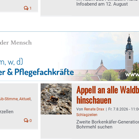
Infoabend am 12. August
1
Appell an alle Wald
hinschauen
Aib-Stimme
,
Aktuell
,
Von
Renate Drax
|
Fr. 7.8.2026 - 11:0
rzellen
Schlagzeilen
0
Zweite Borkenkäfer-Generation
Bohrmehl suchen