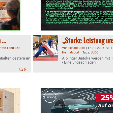
n …
„Starke Leistung u
imme
,
Landkreis
Von
Renate Drax
|
Fr. 7.8.2026 - 9:11
Heimatsport
|
Tags:
JUDO
ehalten gestern im
Aiblinger Judoka werden mit 
- Eine ungeschlagen
0