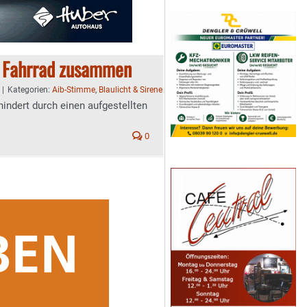
it Fahrrad zusammen
|
Kategorien:
Aib-Stimme
,
Blaulicht & Sirene
hindert durch einen aufgestellten
0