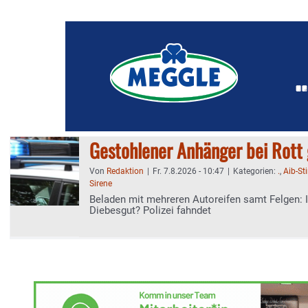
Gestohlener Anhänger bei Rott
Von
Redaktion
|
Fr. 7.8.2026 - 10:47
|
Kategorien:
.
,
Aib-S
Sirene
Beladen mit mehreren Autoreifen samt Felgen: 
Diebesgut? Polizei fahndet