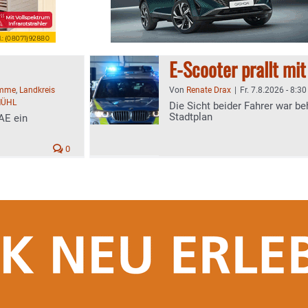
E-Scooter prallt m
imme
,
Landkreis
Von
Renate Drax
|
Fr. 7.8.2026 - 8:30
MÜHL
Die Sicht beider Fahrer war be
Stadtplan
AE ein
0