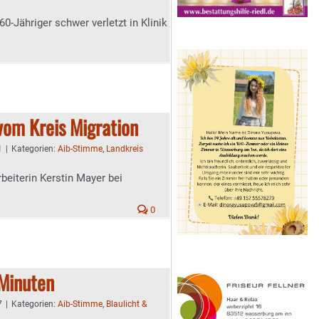
0-Jähriger schwer verletzt in Klinik
vom Kreis Migration
1
|
Kategorien:
Aib-Stimme
,
Landkreis
beiterin Kerstin Mayer bei
0
 Minuten
7
|
Kategorien:
Aib-Stimme
,
Blaulicht &