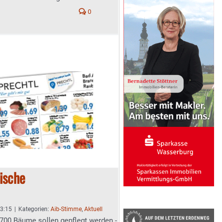
0
ische
13:15
|
Kategorien:
Aib-Stimme
,
Aktuell
700 Bäume sollen gepflegt werden -