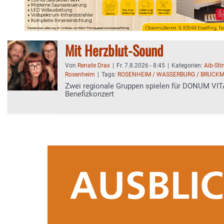
Mit Herzblut-Sound
Von
Renate Drax
|
Fr. 7.8.2026 - 8:45
|
Kategorien:
Aib-St
Rosenheim
|
Tags:
ROSENHEIM / WASSERBURG / BRUCK
Zwei regionale Gruppen spielen für DONUM VIT
Benefizkonzert