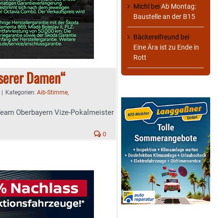
Michl
bei
Ab Montag:
Baustelle an der B15
Bäckereifreund
bei
Eine Ära ist zu Ende in
Rott
nserer Damen“
|
Kategorien:
Aib-Stimme
,
Team Oberbayern Vize-Pokalmeister
0