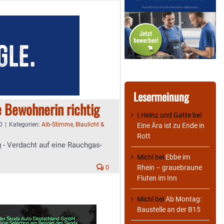
Lesermeinung
 Bewohnerin richtig
I.Heinz und Gatte
bei
0
|
Kategorien:
Aib-Stimme
,
Blaulicht &
Eine Ära ist zu Ende in
Rott
 - Verdacht auf eine Rauchgas-
Michl
bei
Ebbe im
0
Rhein – grauebraune
Fluten im Inn
Michl
bei
Ab Montag:
Baustelle an der B15