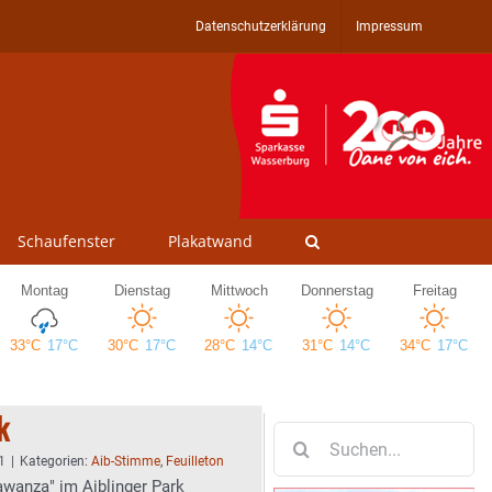
Datenschutzerklärung
Impressum
Schaufenster
Plakatwand
ik
Suche
nach:
1
|
Kategorien:
Aib-Stimme
,
Feuilleton
rawanza" im Aiblinger Park