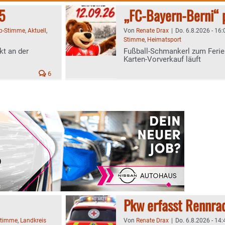
5
„FC-Bayern-Berni“ 
b-Stimme
,
Aktuell
,
Von
Renate Drax
|
Do. 6.8.2026 - 16:
Stimme
,
Heimatsport
kt an der
Fußball-Schmankerl zum Ferie
Karten-Vorverkauf läuft
6
Pkw erfasst Rennra
Stimme
,
Landkreis
Von
Renate Drax
|
Do. 6.8.2026 - 14: