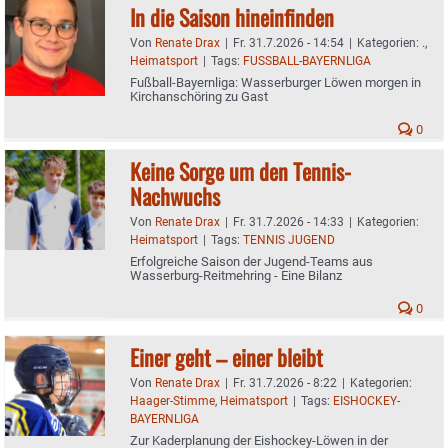
In die Saison hineinfinden
Von
Renate Drax
|
Fr. 31.7.2026 - 14:54
|
Kategorien:
.
,
Heimatsport
|
Tags:
FUSSBALL-BAYERNLIGA
Fußball-Bayernliga: Wasserburger Löwen morgen in
Kirchanschöring zu Gast
0
Keine Sorge um den Tennis-
Nachwuchs
Von
Renate Drax
|
Fr. 31.7.2026 - 14:33
|
Kategorien:
Heimatsport
|
Tags:
TENNIS JUGEND
Erfolgreiche Saison der Jugend-Teams aus
Wasserburg-Reitmehring - Eine Bilanz
0
Einer geht – einer bleibt
Von
Renate Drax
|
Fr. 31.7.2026 - 8:22
|
Kategorien:
Haager-Stimme
,
Heimatsport
|
Tags:
EISHOCKEY-
BAYERNLIGA
Zur Kaderplanung der Eishockey-Löwen in der