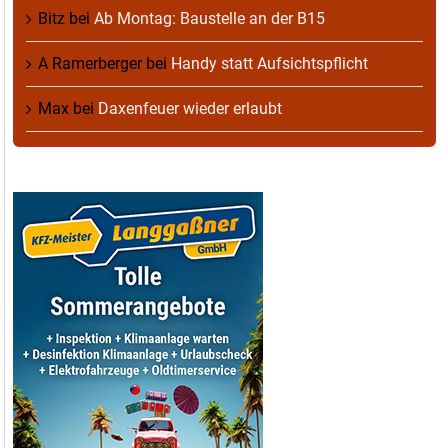
Bitz
bei
Ab Montag: Baustelle an der B15
A Ramerberger
bei
Handy statt Aufsichtspflicht
Max
bei
Daxenfeuer wieder erlaubt