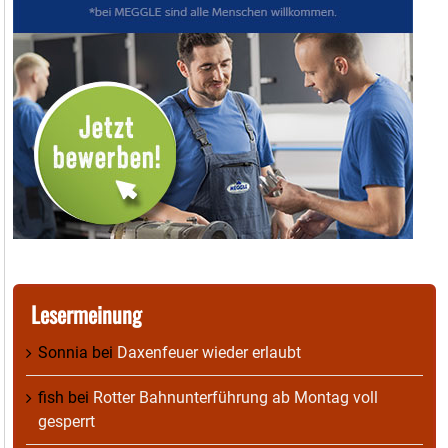
Lesermeinung
Sonnia
bei
Daxenfeuer wieder erlaubt
fish
bei
Rotter Bahnunterführung ab Montag voll
gesperrt