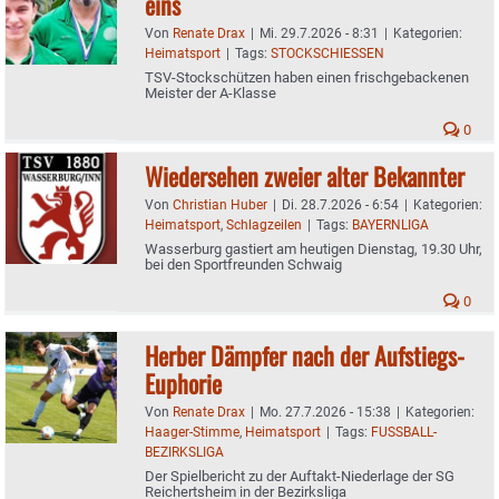
eins
Von
Renate Drax
|
Mi. 29.7.2026 - 8:31
|
Kategorien:
Heimatsport
|
Tags:
STOCKSCHIESSEN
TSV-Stockschützen haben einen frischgebackenen
Meister der A-Klasse
0
Wiedersehen zweier alter Bekannter
Von
Christian Huber
|
Di. 28.7.2026 - 6:54
|
Kategorien:
Heimatsport
,
Schlagzeilen
|
Tags:
BAYERNLIGA
Wasserburg gastiert am heutigen Dienstag, 19.30 Uhr,
bei den Sportfreunden Schwaig
0
Herber Dämpfer nach der Aufstiegs-
Euphorie
Von
Renate Drax
|
Mo. 27.7.2026 - 15:38
|
Kategorien:
Haager-Stimme
,
Heimatsport
|
Tags:
FUSSBALL-
BEZIRKSLIGA
Der Spielbericht zu der Auftakt-Niederlage der SG
Reichertsheim in der Bezirksliga