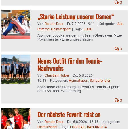
0
„Starke Leistung unserer Damen“
Von
Renate Drax
|
Fr. 7.8.2026 - 9:11
|
Kategorien:
Aib-
Stimme
,
Heimatsport
|
Tags:
JUDO
Aiblinger Judoka werden mit Team Oberbayern Vize-
Pokalmeister - Eine ungeschlagen
0
Neues Outfit für den Tennis-
Nachwuchs
Von
Christian Huber
|
Do. 6.8.2026 -
16:43
|
Kategorien:
Heimatsport
,
Schaufenster
Sparkasse Wasserburg unterstützt Tennis-Jugend
des TSV 1880 Wasserburg
0
Der nächste Favorit reist an
Von
Renate Drax
|
Do. 6.8.2026 - 16:16
|
Kategorien:
Heimatsport
|
Tags:
FUSSBALL-BAYERNLIGA