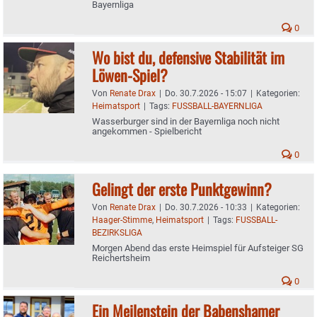
Bayernliga
0
Wo bist du, defensive Stabilität im
Löwen-Spiel?
Von
Renate Drax
|
Do. 30.7.2026 - 15:07
|
Kategorien:
Heimatsport
|
Tags:
FUSSBALL-BAYERNLIGA
Wasserburger sind in der Bayernliga noch nicht
angekommen - Spielbericht
0
Gelingt der erste Punktgewinn?
Von
Renate Drax
|
Do. 30.7.2026 - 10:33
|
Kategorien:
Haager-Stimme
,
Heimatsport
|
Tags:
FUSSBALL-
BEZIRKSLIGA
Morgen Abend das erste Heimspiel für Aufsteiger SG
Reichertsheim
0
Ein Meilenstein der Babenshamer