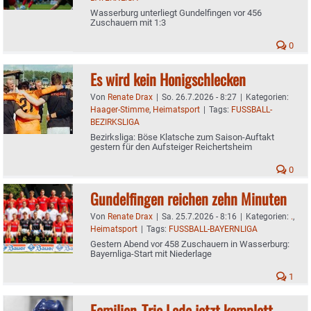
Wasserburg unterliegt Gundelfingen vor 456
Zuschauern mit 1:3
0
Es wird kein Honigschlecken
Von
Renate Drax
|
So. 26.7.2026 - 8:27
|
Kategorien:
Haager-Stimme
,
Heimatsport
|
Tags:
FUSSBALL-
BEZIRKSLIGA
Bezirksliga: Böse Klatsche zum Saison-Auftakt
gestern für den Aufsteiger Reichertsheim
0
Gundelfingen reichen zehn Minuten
Von
Renate Drax
|
Sa. 25.7.2026 - 8:16
|
Kategorien:
.
,
Heimatsport
|
Tags:
FUSSBALL-BAYERNLIGA
Gestern Abend vor 458 Zuschauern in Wasserburg:
Bayernliga-Start mit Niederlage
1
Familien-Trio Lode jetzt komplett