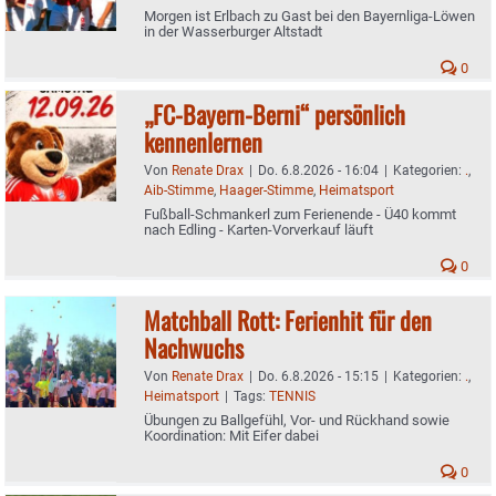
Morgen ist Erlbach zu Gast bei den Bayernliga-Löwen
in der Wasserburger Altstadt
0
„FC-Bayern-Berni“ persönlich
kennenlernen
Von
Renate Drax
|
Do. 6.8.2026 - 16:04
|
Kategorien:
.
,
Aib-Stimme
,
Haager-Stimme
,
Heimatsport
Fußball-Schmankerl zum Ferienende - Ü40 kommt
nach Edling - Karten-Vorverkauf läuft
0
Matchball Rott: Ferienhit für den
Nachwuchs
Von
Renate Drax
|
Do. 6.8.2026 - 15:15
|
Kategorien:
.
,
Heimatsport
|
Tags:
TENNIS
Übungen zu Ballgefühl, Vor- und Rückhand sowie
Koordination: Mit Eifer dabei
0