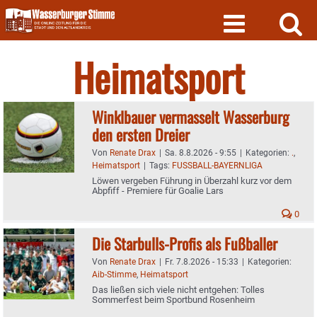
Skip
to
content
Heimatsport
Winklbauer vermasselt Wasserburg
den ersten Dreier
Von
Renate Drax
|
Sa. 8.8.2026 - 9:55
|
Kategorien:
.
,
Heimatsport
|
Tags:
FUSSBALL-BAYERNLIGA
Löwen vergeben Führung in Überzahl kurz vor dem
Abpfiff - Premiere für Goalie Lars
0
Die Starbulls-Profis als Fußballer
Von
Renate Drax
|
Fr. 7.8.2026 - 15:33
|
Kategorien:
Aib-Stimme
,
Heimatsport
Das ließen sich viele nicht entgehen: Tolles
Sommerfest beim Sportbund Rosenheim