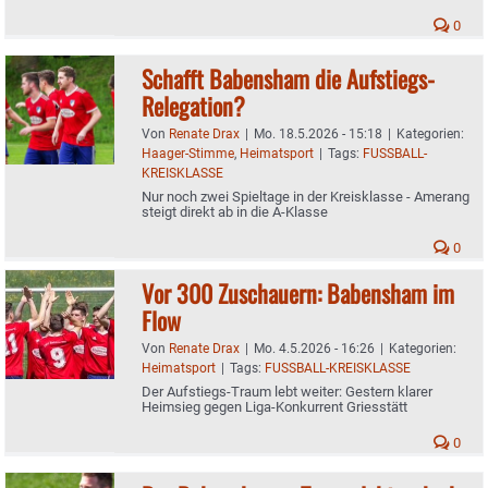
0
Schafft Babensham die Aufstiegs-
Relegation?
Von
Renate Drax
|
Mo. 18.5.2026 - 15:18
|
Kategorien:
Haager-Stimme
,
Heimatsport
|
Tags:
FUSSBALL-
KREISKLASSE
Nur noch zwei Spieltage in der Kreisklasse - Amerang
steigt direkt ab in die A-Klasse
0
Vor 300 Zuschauern: Babensham im
Flow
Von
Renate Drax
|
Mo. 4.5.2026 - 16:26
|
Kategorien:
Heimatsport
|
Tags:
FUSSBALL-KREISKLASSE
Der Aufstiegs-Traum lebt weiter: Gestern klarer
Heimsieg gegen Liga-Konkurrent Griesstätt
0