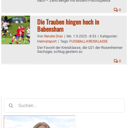
nach – Zeno Berger mit erstem Pflichtspieltor
0
Die Trauben hingen hoch in
Babensham
Von
Renate Drax
|
Mo. 1.9.2025 - 8:53
|
Kategorien:
Heimatsport
|
Tags:
FUSSBALL-KREISKLASSE
Der Favorit der Kreisklasse, die U21 der Rosenheimer
Sechzger, schlug gestern zu
0
Suche
nach: