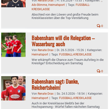
Von
Renate Drax
|
Fr. 5.6.2026 - 15:53
|
Kategorien:
.
,
Aib-Stimme
,
Heimatsport
|
Tags:
FUSSBALL-
KREISKLASSE
Abschied von den Löwen und große Freude beim
Kreisklassisten über die Top-Verstärkung
0
Babensham will die Relegation –
Wasserburg auch
Von
Renate Drax
|
Di. 26.5.2026 - 15:26
|
Kategorien:
Heimatsport
|
Tags:
FUSSBALL-KREISKLASSE
Wer erkämpft die Chance zum Traum-Aufstieg in die
Kreisliga? Entscheidung am Samstag
0
Babensham sagt: Danke,
Reichertsheim!
Von
Renate Drax
|
So. 24.5.2026 - 18:54
|
Kategorien:
Heimatsport
|
Tags:
FUSSBALL-KREISKLASSE
Auch in der Kreisklasse bleibt's bei der
Hochspannung - Würfel fallen nächsten Samstag