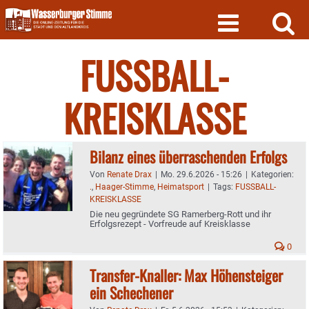
Skip
to
content
FUSSBALL-
KREISKLASSE
Bilanz eines überraschenden Erfolgs
Von
Renate Drax
|
Mo. 29.6.2026 - 15:26
|
Kategorien:
.
,
Haager-Stimme
,
Heimatsport
|
Tags:
FUSSBALL-
KREISKLASSE
Die neu gegründete SG Ramerberg-Rott und ihr
Erfolgsrezept - Vorfreude auf Kreisklasse
0
Transfer-Knaller: Max Höhensteiger
ein Schechener