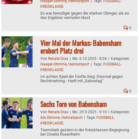
Haager-Stimme
,
Heimatsport
|
Tags:
FUSSBALL-
KREISKLASSE
Es war brenzliger gegen die starken Obinger, als es
das Ergebnis vermuten lässt
0
Vier Mal der Markus: Babensham
erobert Platz drei
Von
Renate Drax
|
Mo. 6.10.2025 - 8:04
|
Kategorien:
Haager-Stimme
,
Heimatsport
|
Tags:
FUSSBALL-
KREISKLASSE
Im achten Spiel der fünfte Sieg: Diesmal gegen
Rechtmehring - Hartl mit „Sahnetag“
0
Sechs Tore von Babensham
Von
Renate Drax
|
Mo. 29.9.2025 - 9:10
|
Kategorien:
Aib-Stimme
,
Heimatsport
|
Tags:
FUSSBALL-
KREISKLASSE
Teamstark gestern in der Kreisklassen-Begegnung
bei Croatia Rosenheim