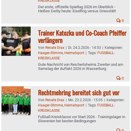
KREISKLASSE
Der erste, offizielle Spieltag 2026 im Überblick -
Heißes Derby heute: Eiselfing versus Griesstätt
0
Trainer Katozka und Co-Coach Pfeiffer
verlängern
Von
Renate Drax
|
Di. 24.2.2026 - 14:53
|
Kategorien:
Haager-Stimme
,
Heimatsport
|
Tags:
FUSSBALL-
KREISKLASSE
Gute Nachricht von Reichertsheims Zweiter und am
Samstag der Auftakt 2026 in Wasserburg
0
Rechtmehring bereitet sich gut vor
Von
Renate Drax
|
Mo. 23.2.2026 - 15:05
|
Kategorien:
Haager-Stimme
,
Heimatsport
|
Tags:
FUSSBALL-
KREISKLASSE
Fußball-Kreisklasse vor Start 2026 - Trainingslager in
Slowenien bei besten Bedingungen
0