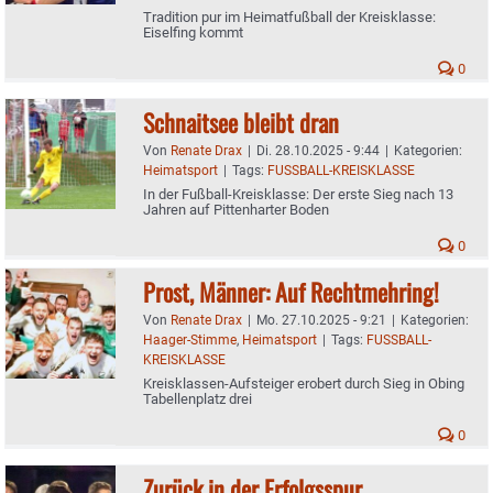
Tradition pur im Heimatfußball der Kreisklasse:
Eiselfing kommt
0
Schnaitsee bleibt dran
Von
Renate Drax
|
Di. 28.10.2025 - 9:44
|
Kategorien:
Heimatsport
|
Tags:
FUSSBALL-KREISKLASSE
In der Fußball-Kreisklasse: Der erste Sieg nach 13
Jahren auf Pittenharter Boden
0
Prost, Männer: Auf Rechtmehring!
Von
Renate Drax
|
Mo. 27.10.2025 - 9:21
|
Kategorien:
Haager-Stimme
,
Heimatsport
|
Tags:
FUSSBALL-
KREISKLASSE
Kreisklassen-Aufsteiger erobert durch Sieg in Obing
Tabellenplatz drei
0
Zurück in der Erfolgsspur