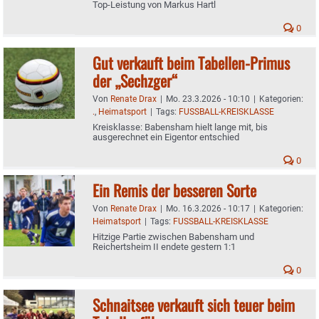
Top-Leistung von Markus Hartl
0
Gut verkauft beim Tabellen-Primus
der „Sechzger“
Von
Renate Drax
|
Mo. 23.3.2026 - 10:10
|
Kategorien:
.
,
Heimatsport
|
Tags:
FUSSBALL-KREISKLASSE
Kreisklasse: Babensham hielt lange mit, bis
ausgerechnet ein Eigentor entschied
0
Ein Remis der besseren Sorte
Von
Renate Drax
|
Mo. 16.3.2026 - 10:17
|
Kategorien:
Heimatsport
|
Tags:
FUSSBALL-KREISKLASSE
Hitzige Partie zwischen Babensham und
Reichertsheim II endete gestern 1:1
0
Schnaitsee verkauft sich teuer beim