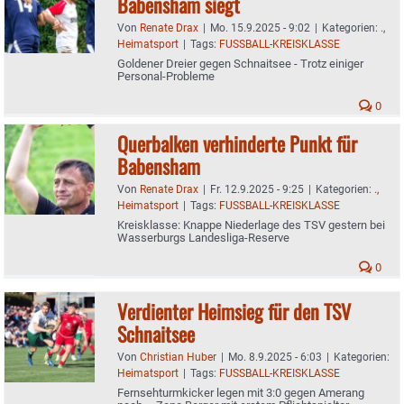
Babensham siegt
Von
Renate Drax
|
Mo. 15.9.2025 - 9:02
|
Kategorien:
.
,
Heimatsport
|
Tags:
FUSSBALL-KREISKLASSE
Goldener Dreier gegen Schnaitsee - Trotz einiger
Personal-Probleme
0
Querbalken verhinderte Punkt für
Babensham
Von
Renate Drax
|
Fr. 12.9.2025 - 9:25
|
Kategorien:
.
,
Heimatsport
|
Tags:
FUSSBALL-KREISKLASSE
Kreisklasse: Knappe Niederlage des TSV gestern bei
Wasserburgs Landesliga-Reserve
0
Verdienter Heimsieg für den TSV
Schnaitsee
Von
Christian Huber
|
Mo. 8.9.2025 - 6:03
|
Kategorien:
Heimatsport
|
Tags:
FUSSBALL-KREISKLASSE
Fernsehturmkicker legen mit 3:0 gegen Amerang