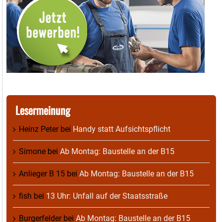
Lesermeinung
Heinz Peter
bei
Handy statt Aufsichtspflicht
Simone
bei
Ab Montag: Baustelle an der B15
Anlieger B 15
bei
Ab Montag: Baustelle an der B15
fish
bei
13 Uhr: Unfall auf der Staatsstraße
Burgerfelder
bei
Ab Montag: Baustelle an der B15