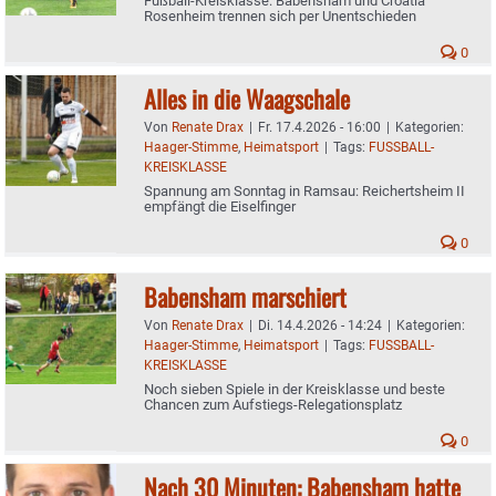
Fußball-Kreisklasse: Babensham und Croatia
Rosenheim trennen sich per Unentschieden
0
Alles in die Waagschale
Von
Renate Drax
|
Fr. 17.4.2026 - 16:00
|
Kategorien:
Haager-Stimme
,
Heimatsport
|
Tags:
FUSSBALL-
KREISKLASSE
Spannung am Sonntag in Ramsau: Reichertsheim II
empfängt die Eiselfinger
0
Babensham marschiert
Von
Renate Drax
|
Di. 14.4.2026 - 14:24
|
Kategorien:
Haager-Stimme
,
Heimatsport
|
Tags:
FUSSBALL-
KREISKLASSE
Noch sieben Spiele in der Kreisklasse und beste
Chancen zum Aufstiegs-Relegationsplatz
0
Nach 30 Minuten: Babensham hatte