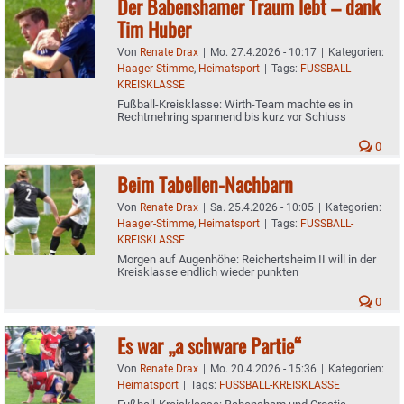
Der Babenshamer Traum lebt – dank
Tim Huber
Von
Renate Drax
|
Mo. 27.4.2026 - 10:17
|
Kategorien:
Haager-Stimme
,
Heimatsport
|
Tags:
FUSSBALL-
KREISKLASSE
Fußball-Kreisklasse: Wirth-Team machte es in
Rechtmehring spannend bis kurz vor Schluss
0
Beim Tabellen-Nachbarn
Von
Renate Drax
|
Sa. 25.4.2026 - 10:05
|
Kategorien:
Haager-Stimme
,
Heimatsport
|
Tags:
FUSSBALL-
KREISKLASSE
Morgen auf Augenhöhe: Reichertsheim II will in der
Kreisklasse endlich wieder punkten
0
Es war „a schware Partie“
Von
Renate Drax
|
Mo. 20.4.2026 - 15:36
|
Kategorien:
Heimatsport
|
Tags:
FUSSBALL-KREISKLASSE