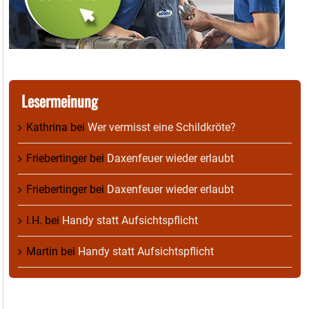
Lesermeinung
Kathrina
bei
Wer vermisst eine Schildkröte?
Friebertinger
bei
Daxenfeuer wieder erlaubt
Friebertinger
bei
Daxenfeuer wieder erlaubt
I.H.
bei
Handy statt Aufsichtspflicht
Martin
bei
Handy statt Aufsichtspflicht