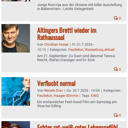
Junge Rom:nja aus der Ukraine mit toller Ausstellung
in Babensham - Letzte Gelegenheit
0
Altingers Brettl wieder im
Rathaussaal
Von
Christian Huber
|
Fr. 31.7.2026 -
10:15
|
Kategorien:
Feuilleton
,
Wasserburg aktuell
Am 21. September: Zu Gast sind diesmal Teresa
Reichl, Stefan Danziger und Dr. Emir.
0
Verflucht normal
Von
Renate Drax
|
Do. 30.7.2026 - 14:04
|
Kategorien:
Feuilleton
,
Haager-Stimme
|
Tags:
KINO
Ein erstaunlicher Feel-Good-Film am Samstag am
Stoa bei Edling
0
Echtes rot-weiß-rotes Lebensgefühl