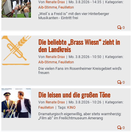
Von
Renate Drax
|
Mo. 3.8.2026 - 14:35
|
Kategorien:
Aib-Stimme
,
Feuilleton
„Weil´s a Freid is“ mit den vier Hinterberger
Musikanten - Eintritt frei
0
Die beliebte „Brass Wiesn“ zieht in
den Landkreis
Von
Renate Drax
|
Mo. 3.8.2026 - 10:50
|
Kategorien:
Aib-Stimme
,
Feuilleton
Die vielen Fans im Rosenheimer Kreisgebiet wird's
freuen
0
Die leisen und die großen Töne
Von
Renate Drax
|
Mo. 3.8.2026 - 10:26
|
Kategorien:
Feuilleton
|
Tags:
KINO
Dramaturgisch eigenwillig, aber stets warmherzig:
„Film ab“ im Freilichtmuseum Amerang
0