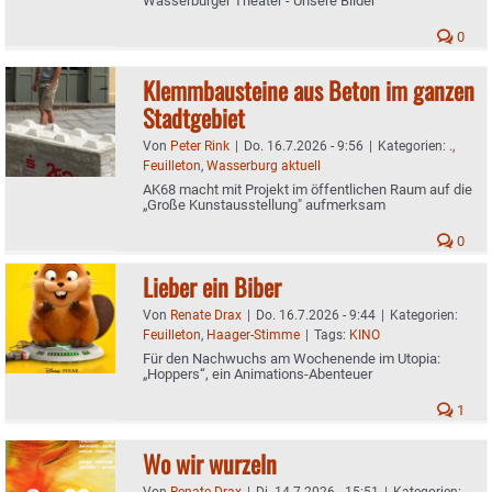
Wasserburger Theater - Unsere Bilder
0
Klemmbausteine aus Beton im ganzen
Stadtgebiet
Von
Peter Rink
|
Do. 16.7.2026 - 9:56
|
Kategorien:
.
,
Feuilleton
,
Wasserburg aktuell
AK68 macht mit Projekt im öffentlichen Raum auf die
„Große Kunstausstellung" aufmerksam
0
Lieber ein Biber
Von
Renate Drax
|
Do. 16.7.2026 - 9:44
|
Kategorien:
Feuilleton
,
Haager-Stimme
|
Tags:
KINO
Für den Nachwuchs am Wochenende im Utopia:
„Hoppers“, ein Animations-Abenteuer
1
Wo wir wurzeln
Von
Renate Drax
|
Di. 14.7.2026 - 15:51
|
Kategorien: