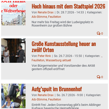
Hoch hinaus mit dem Stadtspiel 2026
Von
Renate Drax
|
Di. 28.7.2026 - 14:33
|
Kategorien:
Aib-Stimme
,
Feuilleton
Nur mehr bis Freitag wird der Ludwigsplatz in
Rosenheim zur großen Bühne
0
Große Kunstausstellung heuer an
zwölf Orten
Von
Peter Rink
|
So. 26.7.2026 - 15:50
|
Kategorien:
.
,
Feuilleton
,
Wasserburg aktuell
Von Bürgermeister und Vorsitzender des AK68
gestern offiziell eröffnet
0
Aufg’spuit im Brunnenhof
Von
Renate Drax
|
So. 26.7.2026 - 9:00
|
Kategorien:
Aib-Stimme
,
Feuilleton
Eintritt frei: Jeden Donnerstag gibt’s beim Aiblinger
Kurhaus bayerische Heimatklänge