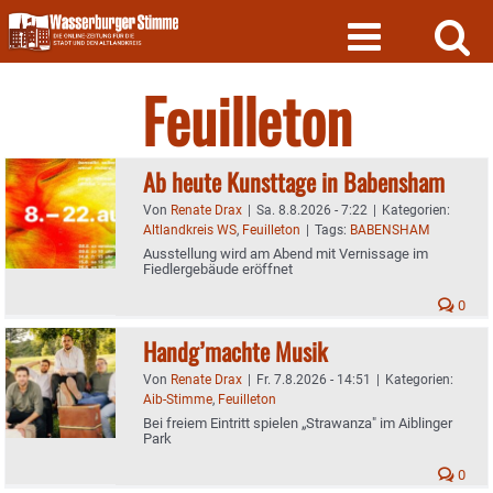
Skip
to
content
Feuilleton
Ab heute Kunsttage in Babensham
Von
Renate Drax
|
Sa. 8.8.2026 - 7:22
|
Kategorien:
Altlandkreis WS
,
Feuilleton
|
Tags:
BABENSHAM
Ausstellung wird am Abend mit Vernissage im
Fiedlergebäude eröffnet
0
Handg’machte Musik
Von
Renate Drax
|
Fr. 7.8.2026 - 14:51
|
Kategorien:
Aib-Stimme
,
Feuilleton
Bei freiem Eintritt spielen „Strawanza" im Aiblinger
Park
0