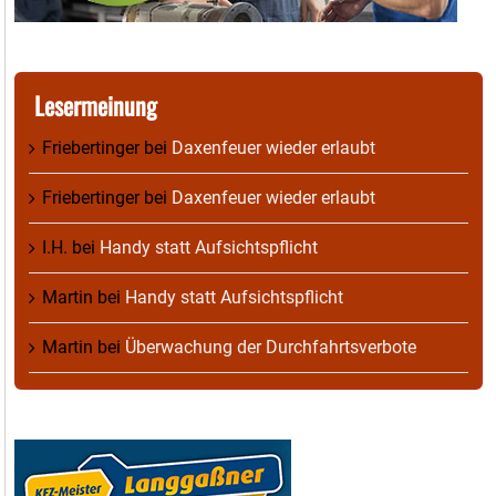
Lesermeinung
Friebertinger
bei
Daxenfeuer wieder erlaubt
Friebertinger
bei
Daxenfeuer wieder erlaubt
I.H.
bei
Handy statt Aufsichtspflicht
Martin
bei
Handy statt Aufsichtspflicht
Martin
bei
Überwachung der Durchfahrtsverbote