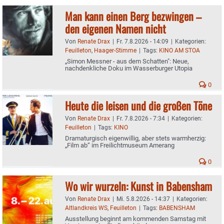
Man kann einen Berg bezwingen –
den eigenen Namen nicht
Von
Renate Drax
|
Fr. 7.8.2026 - 14:09
|
Kategorien:
Feuilleton
,
Haager-Stimme
|
Tags:
KINO AM STOA
„Simon Messner - aus dem Schatten": Neue,
nachdenkliche Doku im Wasserburger Utopia
0
Heute die leisen und die großen Töne
Von
Renate Drax
|
Fr. 7.8.2026 - 7:34
|
Kategorien:
Feuilleton
|
Tags:
KINO
Dramaturgisch eigenwillig, aber stets warmherzig:
„Film ab“ im Freilichtmuseum Amerang
0
Wo wir wurzeln: Kunst in Babensham
Von
Renate Drax
|
Mi. 5.8.2026 - 14:37
|
Kategorien:
Altlandkreis WS
,
Feuilleton
|
Tags:
BABENSHAM
Ausstellung beginnt am kommenden Samstag mit