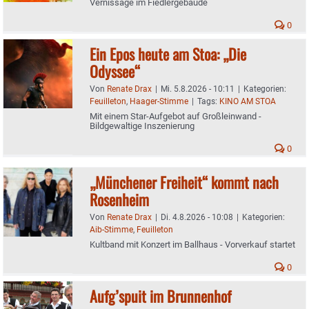
Vernissage im Fiedlergebäude
0
Ein Epos heute am Stoa: „Die
Odyssee“
Von
Renate Drax
|
Mi. 5.8.2026 - 10:11
|
Kategorien:
Feuilleton
,
Haager-Stimme
|
Tags:
KINO AM STOA
Mit einem Star-Aufgebot auf Großleinwand -
Bildgewaltige Inszenierung
0
„Münchener Freiheit“ kommt nach
Rosenheim
Von
Renate Drax
|
Di. 4.8.2026 - 10:08
|
Kategorien:
Aib-Stimme
,
Feuilleton
Kultband mit Konzert im Ballhaus - Vorverkauf startet
0
Aufg’spuit im Brunnenhof