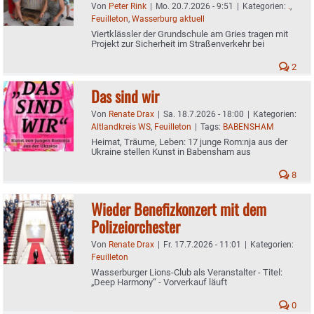
Von
Peter Rink
|
Mo. 20.7.2026 - 9:51
|
Kategorien:
.
,
Feuilleton
,
Wasserburg aktuell
Viertklässler der Grundschule am Gries tragen mit
Projekt zur Sicherheit im Straßenverkehr bei
2
Das sind wir
Von
Renate Drax
|
Sa. 18.7.2026 - 18:00
|
Kategorien:
Altlandkreis WS
,
Feuilleton
|
Tags:
BABENSHAM
Heimat, Träume, Leben: 17 junge Rom:nja aus der
Ukraine stellen Kunst in Babensham aus
8
Wieder Benefizkonzert mit dem
Polizeiorchester
Von
Renate Drax
|
Fr. 17.7.2026 - 11:01
|
Kategorien:
Feuilleton
Wasserburger Lions-Club als Veranstalter - Titel:
„Deep Harmony“ - Vorverkauf läuft
0