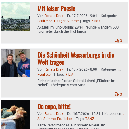
Mit leiser Poesie
Von
Renate Drax
|
Fr. 17.7.2026 - 9:04
|
Kategorien:
Feuilleton
,
Haager-Stimme
|
Tags:
KINO
Aktuell im Kino Utopia: Zwei Freunde wandern 600
Kilometer durch die Highlands
0
Die Schönheit Wasserburgs in die
Welt tragen
Von
Renate Drax
|
Fr. 17.7.2026 - 8:08
|
Kategorien:
.
,
Feuilleton
|
Tags:
FILM
Einheimischer Florian Schmitt dreht „Flüstern im
Nebel‘ - Förderpreis vom Staat
0
Da capo, bitte!
Von
Renate Drax
|
Do. 16.7.2026 - 15:31
|
Kategorien:
.
,
Aib-Stimme
,
Feuilleton
|
Tags:
TANZ
Tanz-Performances auf hohem Niveau im