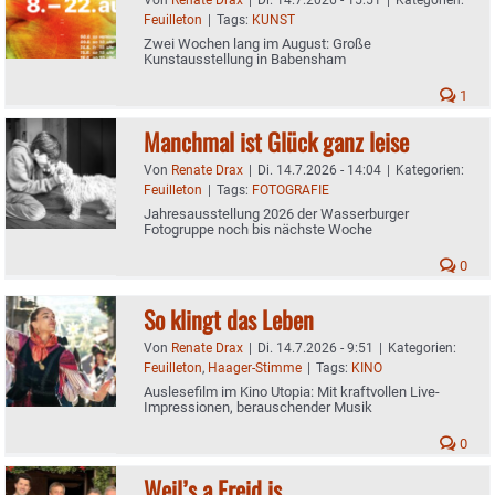
Feuilleton
|
Tags:
KUNST
Zwei Wochen lang im August: Große
Kunstausstellung in Babensham
1
Manchmal ist Glück ganz leise
Von
Renate Drax
|
Di. 14.7.2026 - 14:04
|
Kategorien:
Feuilleton
|
Tags:
FOTOGRAFIE
Jahresausstellung 2026 der Wasserburger
Fotogruppe noch bis nächste Woche
0
So klingt das Leben
Von
Renate Drax
|
Di. 14.7.2026 - 9:51
|
Kategorien:
Feuilleton
,
Haager-Stimme
|
Tags:
KINO
Auslesefilm im Kino Utopia: Mit kraftvollen Live-
Impressionen, berauschender Musik
0
Weil’s a Freid is