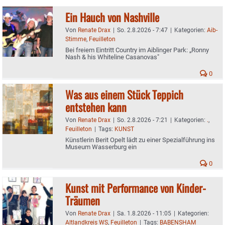
Ein Hauch von Nashville
Von
Renate Drax
|
So. 2.8.2026 - 7:47
|
Kategorien:
Aib-
Stimme
,
Feuilleton
Bei freiem Eintritt Country im Aiblinger Park: „Ronny
Nash & his Whiteline Casanovas"
0
Was aus einem Stück Teppich
entstehen kann
Von
Renate Drax
|
So. 2.8.2026 - 7:21
|
Kategorien:
.
,
Feuilleton
|
Tags:
KUNST
Künstlerin Berit Opelt lädt zu einer Spezialführung ins
Museum Wasserburg ein
0
Kunst mit Performance von Kinder-
Träumen
Von
Renate Drax
|
Sa. 1.8.2026 - 11:05
|
Kategorien:
Altlandkreis WS
,
Feuilleton
|
Tags:
BABENSHAM