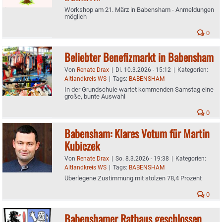
Workshop am 21. März in Babensham - Anmeldungen
möglich
0
Beliebter Benefizmarkt in Babensham
Von
Renate Drax
|
Di. 10.3.2026 - 15:12
|
Kategorien:
Altlandkreis WS
|
Tags:
BABENSHAM
In der Grundschule wartet kommenden Samstag eine
große, bunte Auswahl
0
Babensham: Klares Votum für Martin
Kubiczek
Von
Renate Drax
|
So. 8.3.2026 - 19:38
|
Kategorien:
Altlandkreis WS
|
Tags:
BABENSHAM
Überlegene Zustimmung mit stolzen 78,4 Prozent
0
Babenshamer Rathaus geschlossen