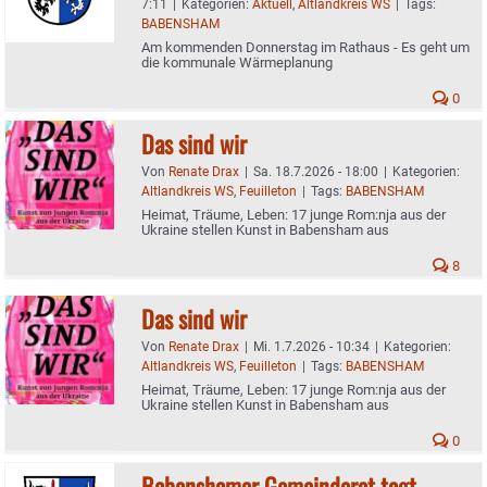
7:11
|
Kategorien:
Aktuell
,
Altlandkreis WS
|
Tags:
BABENSHAM
Am kommenden Donnerstag im Rathaus - Es geht um
die kommunale Wärmeplanung
0
Das sind wir
Von
Renate Drax
|
Sa. 18.7.2026 - 18:00
|
Kategorien:
Altlandkreis WS
,
Feuilleton
|
Tags:
BABENSHAM
Heimat, Träume, Leben: 17 junge Rom:nja aus der
Ukraine stellen Kunst in Babensham aus
8
Das sind wir
Von
Renate Drax
|
Mi. 1.7.2026 - 10:34
|
Kategorien:
Altlandkreis WS
,
Feuilleton
|
Tags:
BABENSHAM
Heimat, Träume, Leben: 17 junge Rom:nja aus der
Ukraine stellen Kunst in Babensham aus
0
Babenshamer Gemeinderat tagt