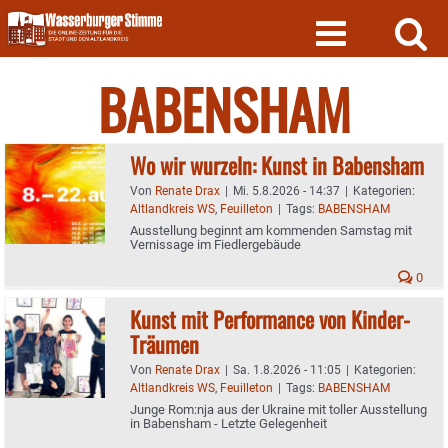
Skip
to
content
BABENSHAM
Wo wir wurzeln: Kunst in Babensham
Von
Renate Drax
|
Mi. 5.8.2026 - 14:37
|
Kategorien:
Altlandkreis WS
,
Feuilleton
|
Tags:
BABENSHAM
Ausstellung beginnt am kommenden Samstag mit
Vernissage im Fiedlergebäude
0
Kunst mit Performance von Kinder-
Träumen
Von
Renate Drax
|
Sa. 1.8.2026 - 11:05
|
Kategorien:
Altlandkreis WS
,
Feuilleton
|
Tags:
BABENSHAM
Junge Rom:nja aus der Ukraine mit toller Ausstellung
in Babensham - Letzte Gelegenheit