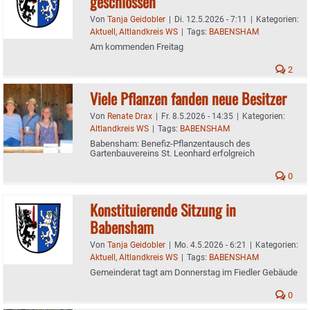
geschlossen
Von
Tanja Geidobler
|
Di. 12.5.2026 - 7:11
|
Kategorien:
Aktuell
,
Altlandkreis WS
|
Tags:
BABENSHAM
Am kommenden Freitag
2
Viele Pflanzen fanden neue Besitzer
Von
Renate Drax
|
Fr. 8.5.2026 - 14:35
|
Kategorien:
Altlandkreis WS
|
Tags:
BABENSHAM
Babensham: Benefiz-Pflanzentausch des
Gartenbauvereins St. Leonhard erfolgreich
0
Konstituierende Sitzung in
Babensham
Von
Tanja Geidobler
|
Mo. 4.5.2026 - 6:21
|
Kategorien:
Aktuell
,
Altlandkreis WS
|
Tags:
BABENSHAM
Gemeinderat tagt am Donnerstag im Fiedler Gebäude
0