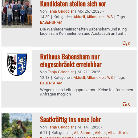
Kandidaten stellen sich vor
Von
Tanja Geidobler
|
Mo. 26.1.2026 -
14:30
|
Kategorien:
Aktuell
,
Altlandkreis WS
|
Tags:
BABENSHAM
Die Wählergemeinschaften Babensham und Kling
laden zum Kennenlernen und Austausch an fünf
Abenden ein - Heute Termin in Penzing
0
Rathaus Babensham nur
eingeschränkt erreichbar
Von
Tanja Geidobler
|
Mi. 21.1.2026 -
12:13
|
Kategorien:
Aktuell
,
Altlandkreis WS
|
Tags:
BABENSHAM
Wegen eines Leitungsproblems - Keine telefonischen
Anfragen möglich
0
Saatkräftig ins neue Jahr
Von
Tanja Geidobler
|
Mi. 14.1.2026 -
6:11
|
Kategorien:
.
,
Aib-Stimme
,
Aktuell
,
Altlandkreis