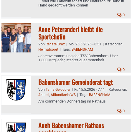
... oder wie Landwirtschaft und Naturschutz Hand in
Hand gedacht werden können
0
Anne Peteranderl bleibt die
Sportchefin
Von
Renate Drax
|
Mo. 25.5.2026 - 8:51
|
Kategorien:
Heimatsport
|
Tags:
BABENSHAM
Jahresversammlung des TSV Babensham: Über
1.300 Mitglieder, starker Zusammenhalt
0
Babenshamer Gemeinderat tagt
Von
Tanja Geidobler
|
Fr. 15.5.2026 - 7:11
|
Kategorien:
Aktuell
,
Altlandkreis WS
|
Tags:
BABENSHAM
Am kommenden Donnerstag im Rathaus
0
Auch Babenshamer Rathaus