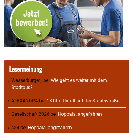
Lesermeinung
Wasserburger_
bei
Wie geht es weiter mit dem
Stadtbus?
ALEXANDRA
bei
13 Uhr: Unfall auf der Staatsstraße
Gesellschaft 2026
bei
Hoppala, angefahren
4×4
bei
Hoppala, angefahren