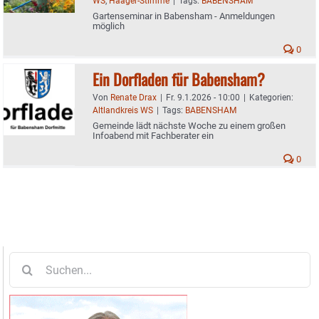
WS
,
Haager-Stimme
|
Tags:
BABENSHAM
Gartenseminar in Babensham - Anmeldungen
möglich
0
Ein Dorfladen für Babensham?
Von
Renate Drax
|
Fr. 9.1.2026 - 10:00
|
Kategorien:
Altlandkreis WS
|
Tags:
BABENSHAM
Gemeinde lädt nächste Woche zu einem großen
Infoabend mit Fachberater ein
0
Suche
nach: