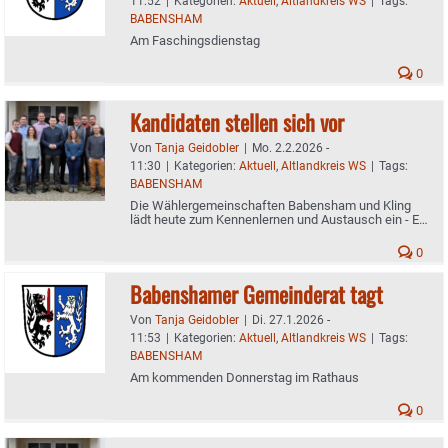
11:52
|
Kategorien:
Aktuell
,
Altlandkreis WS
|
Tags:
BABENSHAM
Am Faschingsdienstag
0
Kandidaten stellen sich vor
Von
Tanja Geidobler
|
Mo. 2.2.2026 -
11:30
|
Kategorien:
Aktuell
,
Altlandkreis WS
|
Tags:
BABENSHAM
Die Wählergemeinschaften Babensham und Kling
lädt heute zum Kennenlernen und Austausch ein - Es
gibt noch drei weitere Termine
0
Babenshamer Gemeinderat tagt
Von
Tanja Geidobler
|
Di. 27.1.2026 -
11:53
|
Kategorien:
Aktuell
,
Altlandkreis WS
|
Tags:
BABENSHAM
Am kommenden Donnerstag im Rathaus
0