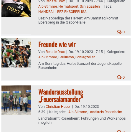
Von
Renate Drax
|
Do. 19.10.2023 - 7:44
|
Kategorien:
Aib-Stimme
,
Heimatsport
,
Schlagzeilen
|
Tags:
HANDBALL-BEZIRKSOBERLIGA
Bezirksoberliga der Herren: Am Samstag kommt
Ebersberg in die Gabor-Halle
0
Freunde wie wir
Von
Renate Drax
|
Do. 19.10.2023 - 7:15
|
Kategorien:
Aib-Stimme
,
Feuilleton
,
Schlagzeilen
Am Sonntag das Herbstkonzert der Jugendkapelle
Rosenheim
0
Wanderausstellung
„Feuersalamander“
Von
Christian Huber
|
Do. 19.10.2023 -
6:39
|
Kategorien:
Aib-Stimme
,
Landkreis Rosenheim
Landratsamt Rosenheim: Führungen und Workshops
möglich