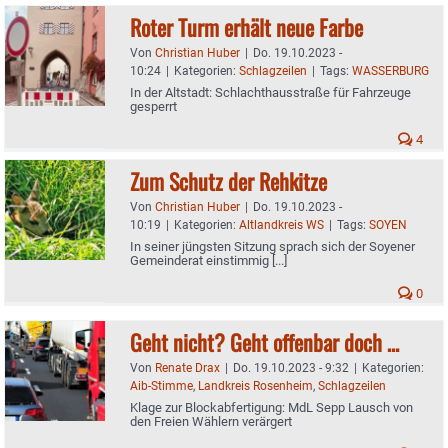
Roter Turm erhält neue Farbe
Von
Christian Huber
|
Do. 19.10.2023 -
10:24
|
Kategorien:
Schlagzeilen
|
Tags:
WASSERBURG
In der Altstadt: Schlachthausstraße für Fahrzeuge
gesperrt
4
Zum Schutz der Rehkitze
Von
Christian Huber
|
Do. 19.10.2023 -
10:19
|
Kategorien:
Altlandkreis WS
|
Tags:
SOYEN
In seiner jüngsten Sitzung sprach sich der Soyener
Gemeinderat einstimmig [...]
0
Geht nicht? Geht offenbar doch …
Von
Renate Drax
|
Do. 19.10.2023 - 9:32
|
Kategorien:
Aib-Stimme
,
Landkreis Rosenheim
,
Schlagzeilen
Klage zur Blockabfertigung: MdL Sepp Lausch von
den Freien Wählern verärgert