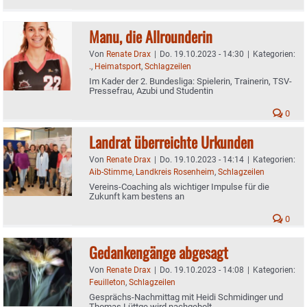
Manu, die Allrounderin
Von
Renate Drax
|
Do. 19.10.2023 - 14:30
|
Kategorien:
.
,
Heimatsport
,
Schlagzeilen
Im Kader der 2. Bundesliga: Spielerin, Trainerin, TSV-
Pressefrau, Azubi und Studentin
0
Landrat überreichte Urkunden
Von
Renate Drax
|
Do. 19.10.2023 - 14:14
|
Kategorien:
Aib-Stimme
,
Landkreis Rosenheim
,
Schlagzeilen
Vereins-Coaching als wichtiger Impulse für die
Zukunft kam bestens an
0
Gedankengänge abgesagt
Von
Renate Drax
|
Do. 19.10.2023 - 14:08
|
Kategorien:
Feuilleton
,
Schlagzeilen
Gesprächs-Nachmittag mit Heidi Schmidinger und
Thomas Lüttge wird nachgeholt