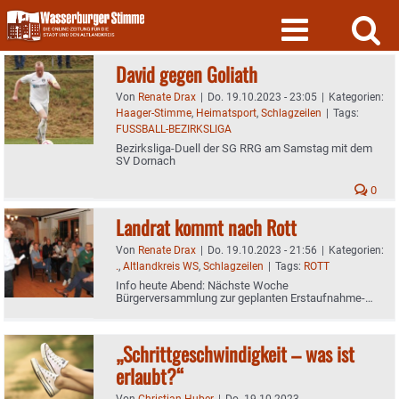
Skip
to
content
David gegen Goliath
Von
Renate Drax
|
Do. 19.10.2023 - 23:05
|
Kategorien:
Haager-Stimme
,
Heimatsport
,
Schlagzeilen
|
Tags:
FUSSBALL-BEZIRKSLIGA
Bezirksliga-Duell der SG RRG am Samstag mit dem
SV Dornach
0
Landrat kommt nach Rott
Von
Renate Drax
|
Do. 19.10.2023 - 21:56
|
Kategorien:
.
,
Altlandkreis WS
,
Schlagzeilen
|
Tags:
ROTT
Info heute Abend: Nächste Woche
Bürgerversammlung zur geplanten Erstaufnahme-
Einrichtung
„Schrittgeschwindigkeit – was ist
erlaubt?“
Von
Christian Huber
|
Do. 19.10.2023 -