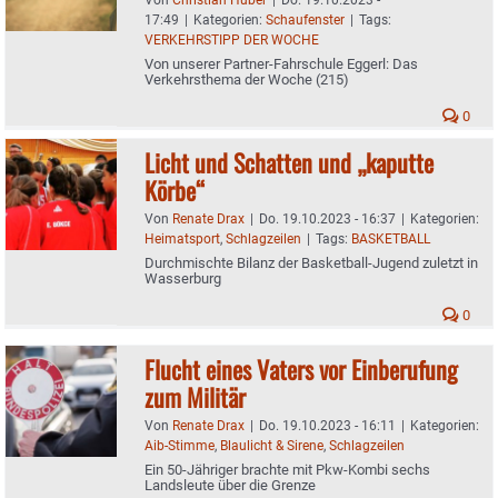
17:49
|
Kategorien:
Schaufenster
|
Tags:
VERKEHRSTIPP DER WOCHE
Von unserer Partner-Fahrschule Eggerl: Das
Verkehrsthema der Woche (215)
0
Licht und Schatten und „kaputte
Körbe“
Von
Renate Drax
|
Do. 19.10.2023 - 16:37
|
Kategorien:
Heimatsport
,
Schlagzeilen
|
Tags:
BASKETBALL
Durchmischte Bilanz der Basketball-Jugend zuletzt in
Wasserburg
0
Flucht eines Vaters vor Einberufung
zum Militär
Von
Renate Drax
|
Do. 19.10.2023 - 16:11
|
Kategorien:
Aib-Stimme
,
Blaulicht & Sirene
,
Schlagzeilen
Ein 50-Jähriger brachte mit Pkw-Kombi sechs
Landsleute über die Grenze