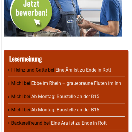
Lesermeinung
I.Heinz und Gatte
bei
Eine Ära ist zu Ende in Rott
Michl
bei
Ebbe im Rhein – grauebraune Fluten im Inn
Michl
bei
Ab Montag: Baustelle an der B15
Michl
bei
Ab Montag: Baustelle an der B15
Bäckereifreund
bei
Eine Ära ist zu Ende in Rott