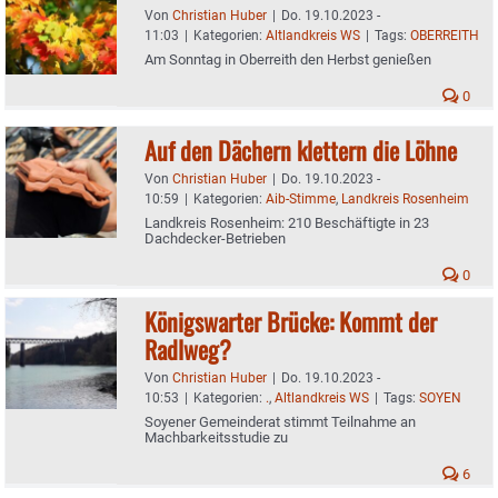
Von
Christian Huber
|
Do. 19.10.2023 -
11:03
|
Kategorien:
Altlandkreis WS
|
Tags:
OBERREITH
Am Sonntag in Oberreith den Herbst genießen
0
Auf den Dächern klettern die Löhne
Von
Christian Huber
|
Do. 19.10.2023 -
10:59
|
Kategorien:
Aib-Stimme
,
Landkreis Rosenheim
Landkreis Rosenheim: 210 Beschäftigte in 23
Dachdecker-Betrieben
0
Königswarter Brücke: Kommt der
Radlweg?
Von
Christian Huber
|
Do. 19.10.2023 -
10:53
|
Kategorien:
.
,
Altlandkreis WS
|
Tags:
SOYEN
Soyener Gemeinderat stimmt Teilnahme an
Machbarkeitsstudie zu
6