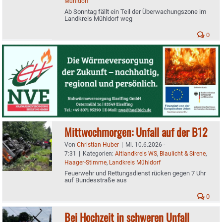
Mühldorf
Ab Sonntag fällt ein Teil der Überwachungszone im
Landkreis Mühldorf weg
0
Mittwochmorgen: Unfall auf der B12
Von
Christian Huber
|
Mi. 10.6.2026 -
7:31
|
Kategorien:
Altlandkreis WS
,
Blaulicht & Sirene
,
Haager-Stimme
,
Landkreis Mühldorf
Feuerwehr und Rettungsdienst rücken gegen 7 Uhr
auf Bundesstraße aus
0
Bei Hochzeit in schweren Unfall