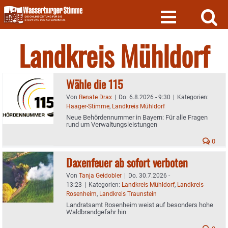
Skip
to
content
Landkreis Mühldorf
Wähle die 115
Von
Renate Drax
|
Do. 6.8.2026 - 9:30
|
Kategorien:
Haager-Stimme
,
Landkreis Mühldorf
Neue Behördennummer in Bayern: Für alle Fragen
rund um Verwaltungsleistungen
0
Daxenfeuer ab sofort verboten
Von
Tanja Geidobler
|
Do. 30.7.2026 -
13:23
|
Kategorien:
Landkreis Mühldorf
,
Landkreis
Rosenheim
,
Landkreis Traunstein
Landratsamt Rosenheim weist auf besonders hohe
Waldbrandgefahr hin