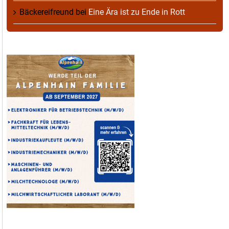
Bäckereifreund
bei
Eine Ära ist zu Ende in Rott