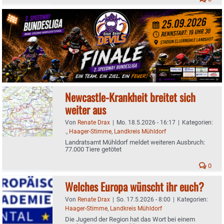
Newcastle-Krankheit breitet sich
weiter aus
Von
Renate Drax
|
Mo. 18.5.2026 - 16:17
|
Kategorien:
.
,
Haager-Stimme
,
Landkreis Mühldorf
Landratsamt Mühldorf meldet weiteren Ausbruch:
77.000 Tiere getötet
0
Welches Europa wünscht ihr euch?
Von
Renate Drax
|
So. 17.5.2026 - 8:00
|
Kategorien:
Haager-Stimme
,
Landkreis Mühldorf
Die Jugend der Region hat das Wort bei einem