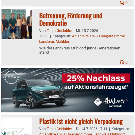
0
Betreuung, Förderung und
Demokratie
Von
Tanja Geidobler
|
Mi. 15.7.2026 -
13:33
|
Kategorien:
Altlandkreis WS
,
Haager-Stimme
,
Landkreis Mühldorf
Wie der Landkreis Mühldorf junge Generationen
stärkt
0
Plastik ist nicht gleich Verpackung
Von
Tanja Geidobler
|
Di. 14.7.2026 - 7:11
|
Kategorien:
Altlandkreis WS
,
Haager-Stimme
,
Landkreis Mühldorf