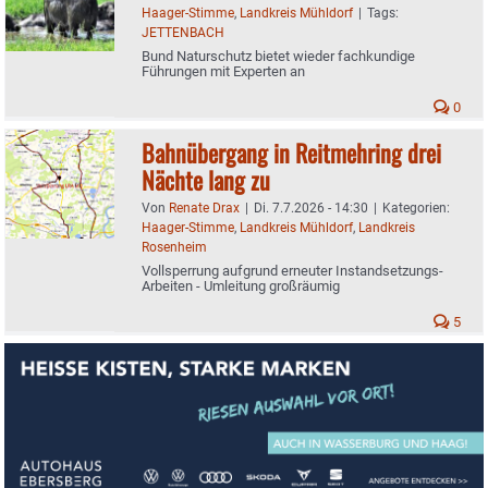
Haager-Stimme
,
Landkreis Mühldorf
|
Tags:
JETTENBACH
Bund Naturschutz bietet wieder fachkundige
Führungen mit Experten an
0
Bahnübergang in Reitmehring drei
Nächte lang zu
Von
Renate Drax
|
Di. 7.7.2026 - 14:30
|
Kategorien:
Haager-Stimme
,
Landkreis Mühldorf
,
Landkreis
Rosenheim
Vollsperrung aufgrund erneuter Instandsetzungs-
Arbeiten - Umleitung großräumig
5