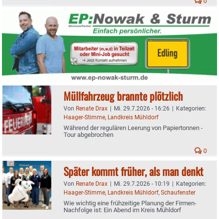
0
Müllfahrzeug brannte plötzlich
Von
Renate Drax
|
Mi. 29.7.2026 - 16:26
|
Kategorien:
Haager-Stimme
,
Landkreis Mühldorf
Während der regulären Leerung von Papiertonnen -
Tour abgebrochen
0
Später kommt früher, als man denkt
Von
Renate Drax
|
Mi. 29.7.2026 - 10:19
|
Kategorien:
Haager-Stimme
,
Landkreis Mühldorf
,
Schaufenster
Wie wichtig eine frühzeitige Planung der Firmen-
Nachfolge ist: Ein Abend im Kreis Mühldorf