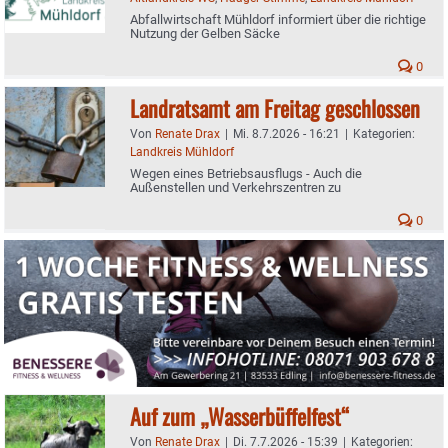
Abfallwirtschaft Mühldorf informiert über die richtige
Nutzung der Gelben Säcke
0
Landratsamt am Freitag geschlossen
Von
Renate Drax
|
Mi. 8.7.2026 - 16:21
|
Kategorien:
Landkreis Mühldorf
Wegen eines Betriebsausflugs - Auch die
Außenstellen und Verkehrszentren zu
0
Auf zum „Wasserbüffelfest“
Von
Renate Drax
|
Di. 7.7.2026 - 15:39
|
Kategorien: