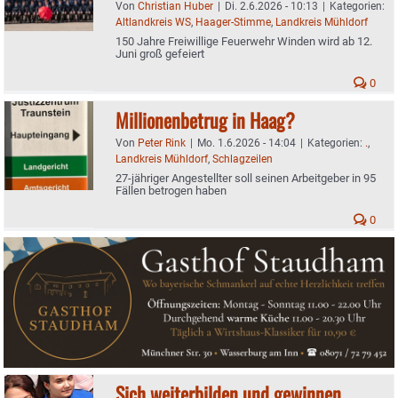
Von
Christian Huber
|
Di. 2.6.2026 - 10:13
|
Kategorien:
Altlandkreis WS
,
Haager-Stimme
,
Landkreis Mühldorf
150 Jahre Freiwillige Feuerwehr Winden wird ab 12.
Juni groß gefeiert
0
Millionenbetrug in Haag?
Von
Peter Rink
|
Mo. 1.6.2026 - 14:04
|
Kategorien:
.
,
Landkreis Mühldorf
,
Schlagzeilen
27-jähriger Angestellter soll seinen Arbeitgeber in 95
Fällen betrogen haben
0
Sich weiterbilden und gewinnen