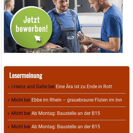
Lesermeinung
I.Heinz und Gatte
bei
Eine Ära ist zu Ende in Rott
Michl
bei
Ebbe im Rhein – grauebraune Fluten im Inn
Michl
bei
Ab Montag: Baustelle an der B15
Michl
bei
Ab Montag: Baustelle an der B15