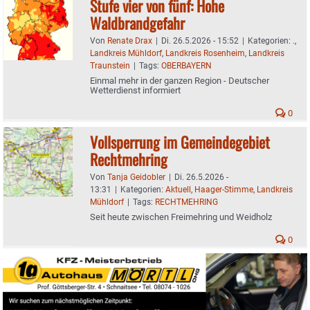
Stufe vier von fünf: Hohe
Waldbrandgefahr
Von
Renate Drax
|
Di. 26.5.2026 - 15:52
|
Kategorien:
.
,
Landkreis Mühldorf
,
Landkreis Rosenheim
,
Landkreis
Traunstein
|
Tags:
OBERBAYERN
Einmal mehr in der ganzen Region - Deutscher
Wetterdienst informiert
0
Vollsperrung im Gemeindegebiet
Rechtmehring
Von
Tanja Geidobler
|
Di. 26.5.2026 -
13:31
|
Kategorien:
Aktuell
,
Haager-Stimme
,
Landkreis
Mühldorf
|
Tags:
RECHTMEHRING
Seit heute zwischen Freimehring und Weidholz
0