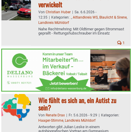
verwickelt
Von
Christian Huber
|
Sa. 6.6.2026 -
12:35
|
Kategorien:
.
,
Altlandkreis WS
,
Blaulicht & Sirene
,
Landkreis Mühldorf
Nahe Rechtmehring: Mit Oldtimer gegen Strommast
geprallt - Rettungshubschrauber im Einsatz
1
Wie fühlt es sich an, ein Autist zu
sein?
Von
Renate Drax
|
Fr. 5.6.2026 - 9:29
|
Kategorien:
Haager-Stimme
,
Landkreis Mühldorf
Antworten gibt Julian Leske in einem
autobiografischen Vortrag am Gymnasium