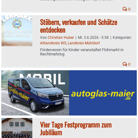
0
Stöbern, verkaufen und Schätze
entdecken
Von
Christian Huber
|
Mi. 3.6.2026 - 5:58
|
Kategorien:
Altlandkreis WS
,
Landkreis Mühldorf
Förderverein für Kinder veranstaltet Flohmarkt in
Rechtmehring
0
Vier Tage Festprogramm zum
Jubiläum