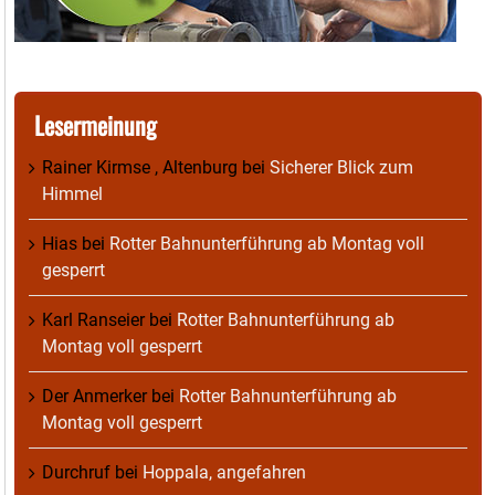
Lesermeinung
Rainer Kirmse , Altenburg
bei
Sicherer Blick zum
Himmel
Hias
bei
Rotter Bahnunterführung ab Montag voll
gesperrt
Karl Ranseier
bei
Rotter Bahnunterführung ab
Montag voll gesperrt
Der Anmerker
bei
Rotter Bahnunterführung ab
Montag voll gesperrt
Durchruf
bei
Hoppala, angefahren