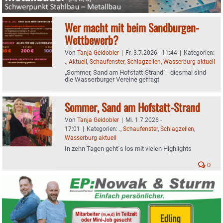
Wer macht mit beim Sandburgen-
Wettbewerb?
Von
Tanja Geidobler
|
Fr. 3.7.2026 - 11:44
|
Kategorien:
.
,
Aktuell
,
Schaufenster
,
Schlagzeilen
,
Wasserburg aktuell
„Sommer, Sand am Hofstatt-Strand" - diesmal sind
die Wasserburger Vereine gefragt
Sommer, Sand am Hofstatt-Strand
Von
Tanja Geidobler
|
Mi. 1.7.2026 -
17:01
|
Kategorien:
.
,
Schaufenster
,
Schlagzeilen
,
Wasserburg aktuell
In zehn Tagen geht´s los mit vielen Highlights
0