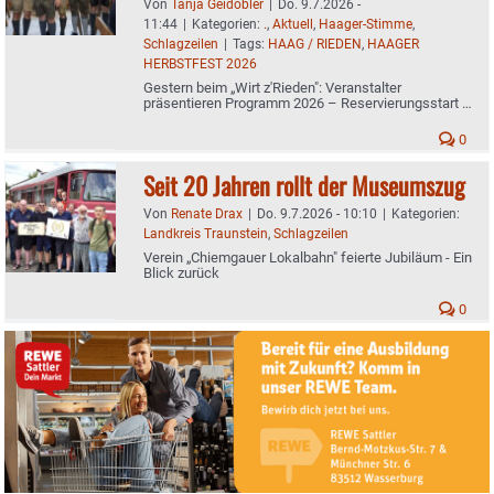
Von
Tanja Geidobler
|
Do. 9.7.2026 -
11:44
|
Kategorien:
.
,
Aktuell
,
Haager-Stimme
,
Schlagzeilen
|
Tags:
HAAG / RIEDEN
,
HAAGER
HERBSTFEST 2026
Gestern beim „Wirt z'Rieden": Veranstalter
präsentieren Programm 2026 – Reservierungsstart ab
Montag
0
Seit 20 Jahren rollt der Museumszug
Von
Renate Drax
|
Do. 9.7.2026 - 10:10
|
Kategorien:
Landkreis Traunstein
,
Schlagzeilen
Verein „Chiemgauer Lokalbahn" feierte Jubiläum - Ein
Blick zurück
0