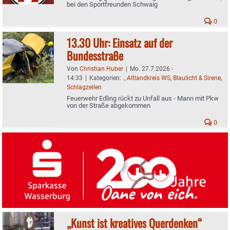
bei den Sportfreunden Schwaig
0
13.30 Uhr: Einsatz auf der
Bundesstraße
Von
Christian Huber
|
Mo. 27.7.2026 -
14:33
|
Kategorien:
.
,
Altlandkreis WS
,
Blaulicht & Sirene
,
Schlagzeilen
Feuerwehr Edling rückt zu Unfall aus - Mann mit Pkw
von der Straße abgekommen
0
„Kunst ist kreatives Querdenken“