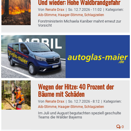
Und wieder: Hohe Waldbrandgefahr
Von
Renate Drax
|
So. 12.7.2026 - 11:02
|
Kategorien:
Aib-Stimme
,
Haager-Stimme
,
Schlagzeilen
Forstministerin Michaela Kaniber mahnt erneut zur
Vorsicht
Wegen der Hitze: 40 Prozent der
Bäume mit Schäden
Von
Renate Drax
|
So. 12.7.2026 - 8:12
|
Kategorien:
Aib-Stimme
,
Haager-Stimme
,
Schlagzeilen
Im Juli und August begutachten speziell geschulte
Teams die Wälder Bayerns
0