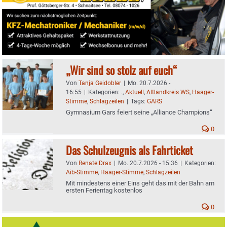
„Wir sind so stolz auf euch“
Von
Tanja Geidobler
|
Mo. 20.7.2026 -
16:55
|
Kategorien:
.
,
Aktuell
,
Altlandkreis WS
,
Haager-
Stimme
,
Schlagzeilen
|
Tags:
GARS
Gymnasium Gars feiert seine „Alliance Champions“
0
Das Schulzeugnis als Fahrticket
Von
Renate Drax
|
Mo. 20.7.2026 - 15:36
|
Kategorien:
Aib-Stimme
,
Haager-Stimme
,
Schlagzeilen
Mit mindestens einer Eins geht das mit der Bahn am
ersten Ferientag kostenlos
0