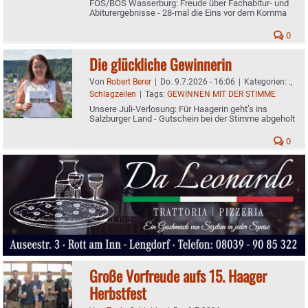
FOS/BOS Wasserburg: Freude über Fachabitur- und
Abiturergebnisse - 28-mal die Eins vor dem Komma
0
Die glückliche Gewinnerin
Von
Robert Berer
|
Do. 9.7.2026 - 16:06
|
Kategorien:
.
,
Schlagzeilen
|
Tags:
GEWINNEN MIT DER STIMME
Unsere Juli-Verlosung: Für Haagerin geht’s ins
Salzburger Land - Gutschein bei der Stimme abgeholt
0
Große Vorfreude aufs 15. Haager
Herbstfest