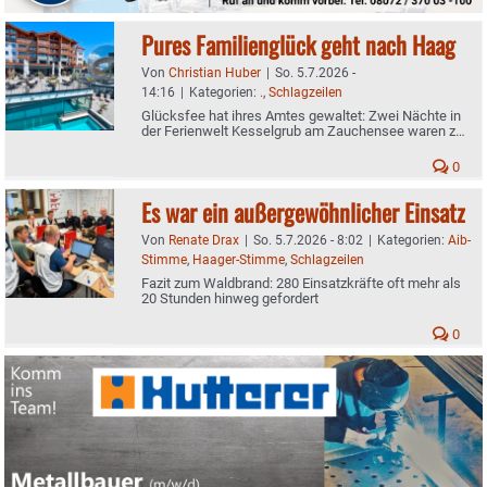
Pures Familienglück geht nach Haag
Von
Christian Huber
|
So. 5.7.2026 -
14:16
|
Kategorien:
.
,
Schlagzeilen
Glücksfee hat ihres Amtes gewaltet: Zwei Nächte in
der Ferienwelt Kesselgrub am Zauchensee waren zu
gewinnen
0
Es war ein außergewöhnlicher Einsatz
Von
Renate Drax
|
So. 5.7.2026 - 8:02
|
Kategorien:
Aib-
Stimme
,
Haager-Stimme
,
Schlagzeilen
Fazit zum Waldbrand: 280 Einsatzkräfte oft mehr als
20 Stunden hinweg gefordert
0