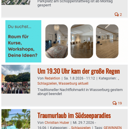
Parkplatz am Schopperstattweg ist ab Montag
gesperrt
2
Um 19.30 Uhr kam der große Regen
Von
Redaktion
|
Sa. 1.8.2026 - 11:12
|
Kategorien:
.
,
Schlagzeilen
,
Wasserburg aktuell
Traditioneller Nachtflohmarkt in Wasserburg gestern
abrupt beendet
19
Traumurlaub im Südseeparadies
Von
Christian Huber
|
Mi. 29.7.2026 -
16:06
|
Kategorien:
.
,
Schlagzeilen
|
Tags:
GEWINNEN