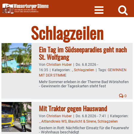
Skip
to
content
Schlagzeilen
Ein Tag im Südseeparadies geht nach
St. Wolfgang
Von
Christian Huber
|
Do. 6.8.2026 -
16:35
|
Kategorien:
.
,
Schlagzeilen
|
Tags:
GEWINNEN
MIT DER STIMME
Mehr Sommer erleben in der Therme Bad Wörishofen
- Gewinnerin der Tageskarten steht fest
0
Mit Traktor gegen Hauswand
Von
Christian Huber
|
Do. 6.8.2026 - 7:41
|
Kategorien:
.
,
Altlandkreis WS
,
Blaulicht & Sirene
,
Schlagzeilen
Gestern in Rott: Nächtlicher Einsatz für die Feuerwehr
- Wohnhaus beschädigt