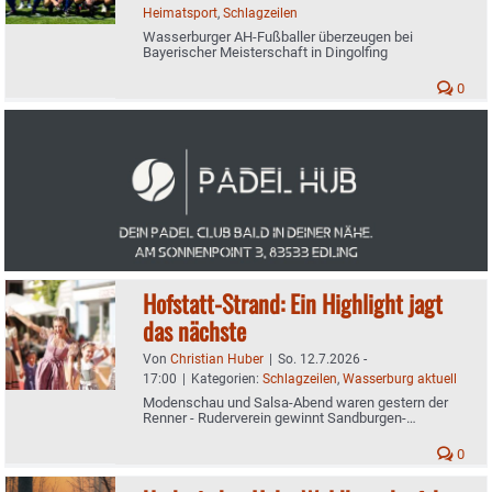
Heimatsport
,
Schlagzeilen
Wasserburger AH-Fußballer überzeugen bei
Bayerischer Meisterschaft in Dingolfing
0
Hofstatt-Strand: Ein Highlight jagt
das nächste
Von
Christian Huber
|
So. 12.7.2026 -
17:00
|
Kategorien:
Schlagzeilen
,
Wasserburg aktuell
Modenschau und Salsa-Abend waren gestern der
Renner - Ruderverein gewinnt Sandburgen-
Wettbewerb
0