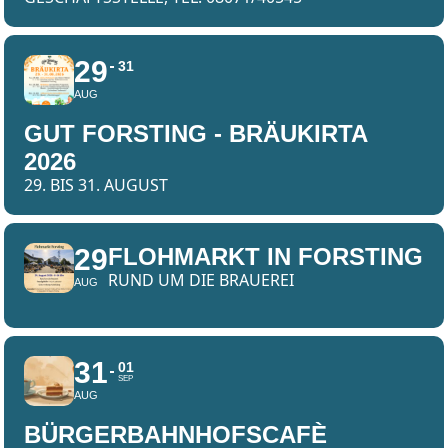
29
31
AUG
GUT FORSTING - BRÄUKIRTA
2026
29. BIS 31. AUGUST
29
FLOHMARKT IN FORSTING
RUND UM DIE BRAUEREI
AUG
31
01
SEP
AUG
BÜRGERBAHNHOFSCAFÈ