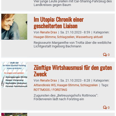
Vier junge Leute prallen mit Car-Sharing-Fahrzeug des
Landkreises gegen Baum
Im Utopia: Chronik einer
gescheiterten Liaison
Von
Renate Drax
|
Sa. 21.10.2023 - 8:59
|
Kategorien:
Haager-Stimme
,
Schlagzeilen
,
Wasserburg aktuell
Regisseurin Margarethe von Trotta über die weibliche
Lichtgestalt Ingeborg Bachmann
0
Zünftige Wirtshausmusi für den guten
Zweck
Von
Renate Drax
|
Sa. 21.10.2023 - 8:28
|
Kategorien:
Altlandkreis WS
,
Haager-Stimme
,
Schlagzeilen
|
Tags:
ROTTMOOS / FORSTING
Zugunsten des „Betreuungshofs Rottmoos“:
Förderverein lädt nach Forsting ein
0