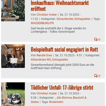
Innkaufhaus: Weihnachtsmarkt
eröffnet
Von
Christian Huber
|
Sa. 21.10.2023 -
11:52
|
Kategorien:
Schaufenster
,
Schlagzeilen
|
Tags:
WASSERBURG/PR
Seit heute erstrahlt die 3. Etage wieder im
Lichterglanz - Tolles Gewinnspiel
0
Beispielhaft sozial engagiert in Rott
Von
Renate Drax
|
Sa. 21.10.2023 - 9:51
|
Kategorien:
Altlandkreis WS
,
Schlagzeilen
Gewerbeverband übergab jetzt 2000 Euro an die
Gottfried-Hain-Stiftung
0
Tödlicher Unfall: 17-Jährige stirbt
Von
Christian Huber
|
Sa. 21.10.2023 -
9:28
|
Kategorien:
.
,
Aib-Stimme
,
Blaulicht &
Sirene
|
Tags:
Rosenheim