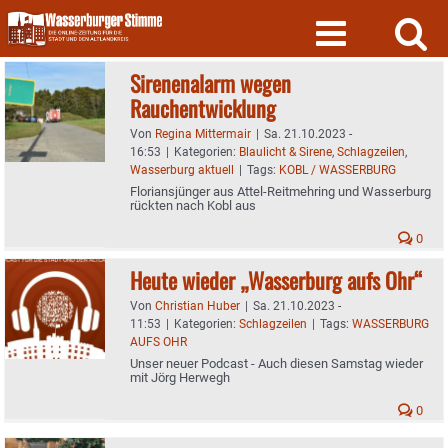
Skip
to
content
Sirenenalarm wegen
Rauchentwicklung
Von
Regina Mittermair
|
Sa. 21.10.2023 -
16:53
|
Kategorien:
Blaulicht & Sirene
,
Schlagzeilen
,
Wasserburg aktuell
|
Tags:
KOBL / WASSERBURG
Floriansjünger aus Attel-Reitmehring und Wasserburg
rückten nach Kobl aus
0
Heute wieder „Wasserburg aufs Ohr“
Von
Christian Huber
|
Sa. 21.10.2023 -
11:53
|
Kategorien:
Schlagzeilen
|
Tags:
WASSERBURG
AUFS OHR
Unser neuer Podcast - Auch diesen Samstag wieder
mit Jörg Herwegh
0