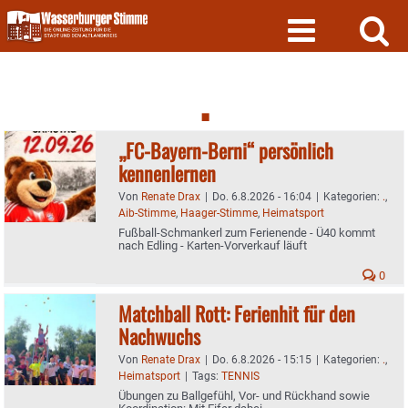
Skip
to
content
.
„FC-Bayern-Berni“ persönlich
kennenlernen
Von
Renate Drax
|
Do. 6.8.2026 - 16:04
|
Kategorien:
.
,
Aib-Stimme
,
Haager-Stimme
,
Heimatsport
Fußball-Schmankerl zum Ferienende - Ü40 kommt
nach Edling - Karten-Vorverkauf läuft
0
Matchball Rott: Ferienhit für den
Nachwuchs
Von
Renate Drax
|
Do. 6.8.2026 - 15:15
|
Kategorien:
.
,
Heimatsport
|
Tags:
TENNIS
Übungen zu Ballgefühl, Vor- und Rückhand sowie