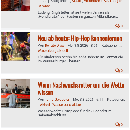
11:39
|
Kategorien:
.
,
Aktuell
,
Altlandkreis WS
,
Haager-
Stimme
Ludwig Ringlstetter ist seit vielen Jahren als
„Hendlbrater“ auf Festen im ganzen Altlandkreis
unterwegs
0
Neu ab heute: Hip-Hop kennenlernen
Von
Renate Drax
|
Mo. 3.8.2026 - 8:06
|
Kategorien:
.
,
Wasserburg aktuell
Für Kinder von sechs bis acht Jahren: Im Tanzstudio
im Wasserburger Theater
0
Wenn Nachwuchsretter um die Wette
wissen
Von
Tanja Geidobler
|
Mo. 3.8.2026 - 6:11
|
Kategorien:
.
,
Aktuell
,
Wasserburg aktuell
Wasserwacht-Olympiade für die Jugend zum
Saisonabschluss
0