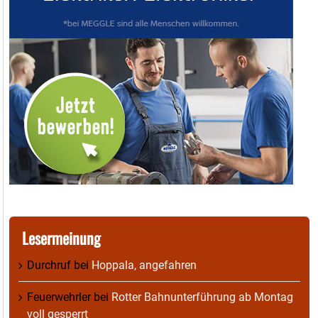
Lesermeinung
Durchruf
bei
Hoppala, angefahren
Feuerwehrler
bei
Rotter Bahnunterführung ab Montag
voll gesperrt