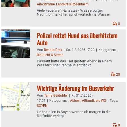
Aib-Stimme
,
Landkreis Rosenheim
Viele Feuerwehr-Einsätze - Wasserburger
Nachtflohmarkt fiel sprichwörtlich ins Wasser
0
Polizei rettet Hund aus überhitztem
Auto
Von
Renate Drax
|
Sa. 1.8.2026 - 7:20
|
Kategorien:
.
,
Blaulicht & Sirene
Passant hatte das Tier gestern Abend in einem
Wasserburger Parkhaus entdeckt
20
Wichtige Änderung im Busverkehr
Von
Tanja Geidobler
|
Fr. 31.7.2026 -
17:01
|
Kategorien:
.
,
Aktuell
,
Altlandkreis WS
|
Tags:
SOYEN
Haltestellen in Soyen werden ab morgen in die
Dorfmitte verlegt
0