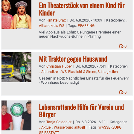
Ein Theaterstück von einem Kind für
Kinder
Von
Renate Drax
|
Do. 6.8.2026 - 10:09
|
Kategorien:
.
,
Altlandkreis WS
|
Tags:
PFAFFING
Viel Applaus als Lohn: Gelungene Premiere einer
neuen Nachwuchs-Bühne in Pfaffing
0
Mit Traktor gegen Hauswand
Von
Christian Huber
|
Do. 6.8.2026 - 7:41
|
Kategorien:
.
,
Altlandkreis WS
,
Blaulicht & Sirene
,
Schlagzeilen
Gestern in Rott: Nächtlicher Einsatz für die Feuerwehr
- Wohnhaus beschädigt
0
Lebensrettende Hilfe für Verein und
Bürger
Von
Tanja Geidobler
|
Do. 6.8.2026 - 6:11
|
Kategorien:
.
,
Aktuell
,
Wasserburg aktuell
|
Tags:
WASSERBURG
GRIESSTÄTT