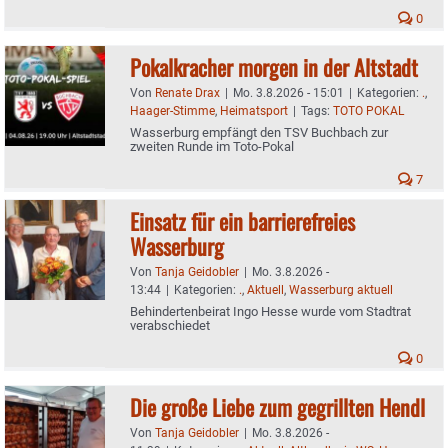
0
Pokalkracher morgen in der Altstadt
Von
Renate Drax
|
Mo. 3.8.2026 - 15:01
|
Kategorien:
.
,
Haager-Stimme
,
Heimatsport
|
Tags:
TOTO POKAL
Wasserburg empfängt den TSV Buchbach zur
zweiten Runde im Toto-Pokal
7
Einsatz für ein barrierefreies
Wasserburg
Von
Tanja Geidobler
|
Mo. 3.8.2026 -
13:44
|
Kategorien:
.
,
Aktuell
,
Wasserburg aktuell
Behindertenbeirat Ingo Hesse wurde vom Stadtrat
verabschiedet
0
Die große Liebe zum gegrillten Hendl
Von
Tanja Geidobler
|
Mo. 3.8.2026 -