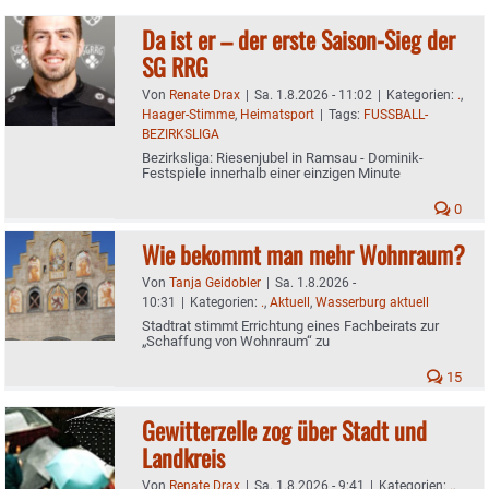
Da ist er – der erste Saison-Sieg der
SG RRG
Von
Renate Drax
|
Sa. 1.8.2026 - 11:02
|
Kategorien:
.
,
Haager-Stimme
,
Heimatsport
|
Tags:
FUSSBALL-
BEZIRKSLIGA
Bezirksliga: Riesenjubel in Ramsau - Dominik-
Festspiele innerhalb einer einzigen Minute
0
Wie bekommt man mehr Wohnraum?
Von
Tanja Geidobler
|
Sa. 1.8.2026 -
10:31
|
Kategorien:
.
,
Aktuell
,
Wasserburg aktuell
Stadtrat stimmt Errichtung eines Fachbeirats zur
„Schaffung von Wohnraum“ zu
15
Gewitterzelle zog über Stadt und
Landkreis
Von
Renate Drax
|
Sa. 1.8.2026 - 9:41
|
Kategorien:
.
,