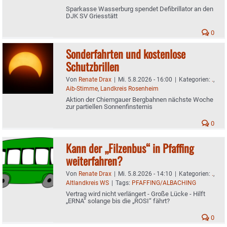
Sparkasse Wasserburg spendet Defibrillator an den
DJK SV Griesstätt
0
Sonderfahrten und kostenlose
Schutzbrillen
Von
Renate Drax
|
Mi. 5.8.2026 - 16:00
|
Kategorien:
.
,
Aib-Stimme
,
Landkreis Rosenheim
Aktion der Chiemgauer Bergbahnen nächste Woche
zur partiellen Sonnenfinsternis
0
Kann der „Filzenbus“ in Pfaffing
weiterfahren?
Von
Renate Drax
|
Mi. 5.8.2026 - 14:10
|
Kategorien:
.
,
Altlandkreis WS
|
Tags:
PFAFFING/ALBACHING
Vertrag wird nicht verlängert - Große Lücke - Hilft
„ERNA“ solange bis die „ROSI“ fährt?
0