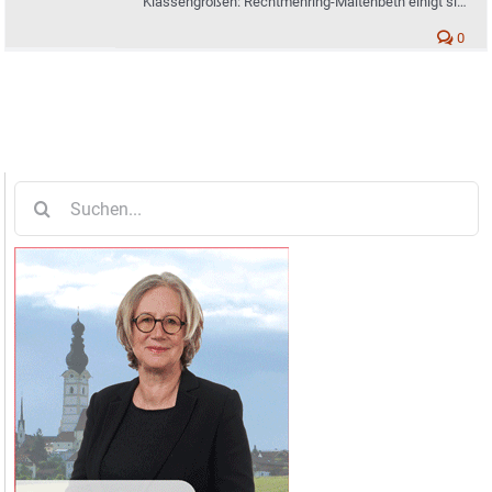
Klassengrößen: Rechtmehring-Maitenbeth einigt sich
auf mehr Ausgeglichenheit nach Schul-Umbau
0
Suche
nach: