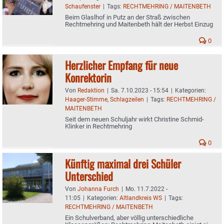
Schaufenster
|
Tags:
RECHTMEHRING / MAITENBETH
Beim Glaslhof in Putz an der Straß zwischen
Rechtmehring und Maitenbeth hält der Herbst Einzug
0
Herzlicher Empfang für neue
Konrektorin
Von
Redaktion
|
Sa. 7.10.2023 - 15:54
|
Kategorien:
Haager-Stimme
,
Schlagzeilen
|
Tags:
RECHTMEHRING /
MAITENBETH
Seit dem neuen Schuljahr wirkt Christine Schmid-
Klinker in Rechtmehring
0
Künftig maximal drei Schüler
Unterschied
Von
Johanna Furch
|
Mo. 11.7.2022 -
11:05
|
Kategorien:
Altlandkreis WS
|
Tags:
RECHTMEHRING / MAITENBETH
Ein Schulverband, aber völlig unterschiedliche