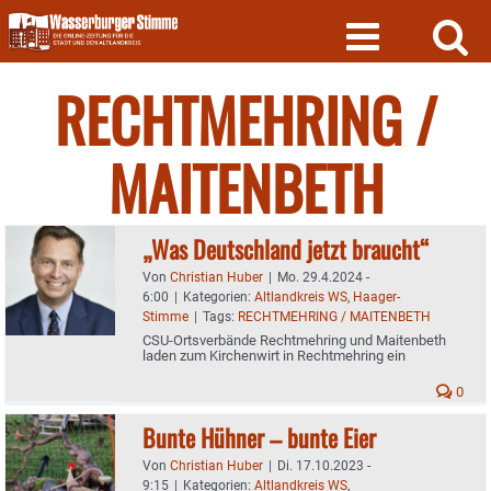
Skip
to
content
RECHTMEHRING /
MAITENBETH
„Was Deutschland jetzt braucht“
Von
Christian Huber
|
Mo. 29.4.2024 -
6:00
|
Kategorien:
Altlandkreis WS
,
Haager-
Stimme
|
Tags:
RECHTMEHRING / MAITENBETH
CSU-Ortsverbände Rechtmehring und Maitenbeth
laden zum Kirchenwirt in Rechtmehring ein
0
Bunte Hühner – bunte Eier
Von
Christian Huber
|
Di. 17.10.2023 -
9:15
|
Kategorien:
Altlandkreis WS
,