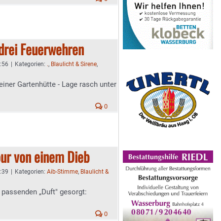
 drei Feuerwehren
7:56
|
Kategorien:
.
,
Blaulicht & Sirene
,
einer Gartenhütte - Lage rasch unter
0
our von einem Dieb
7:39
|
Kategorien:
Aib-Stimme
,
Blaulicht &
n passenden „Duft" gesorgt:
0