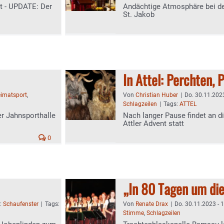
t - UPDATE: Der
Andächtige Atmosphäre bei de
St. Jakob
In Attel: Perchten, 
imatsport
,
Von
Christian Huber
|
Do. 30.11.2023
Schlagzeilen
|
Tags:
ATTEL
er Jahnsporthalle
Nach langer Pause findet an diesem Wochenende wieder der
Attler Advent statt
0
„In 80 Tagen um di
n:
Schaufenster
|
Tags:
Von
Renate Drax
|
Do. 30.11.2023 - 
Stimme
,
Schlagzeilen