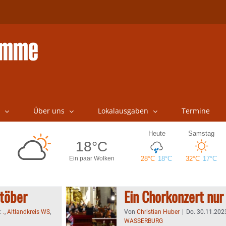
Über uns
Lokalausgaben
Termine
stöber
Ein Chorkonzert nur
n:
.
,
Altlandkreis WS
,
Von
Christian Huber
|
Do. 30.11.2023
WASSERBURG