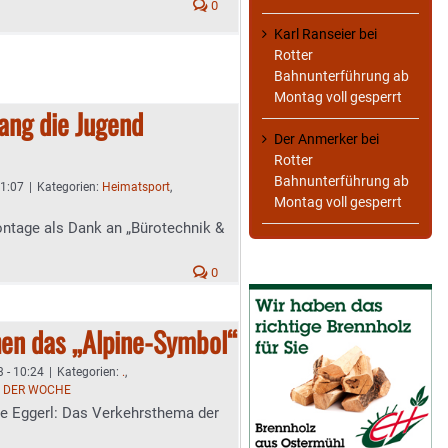
0
Karl Ranseier
bei
Rotter
Bahnunterführung ab
Montag voll gesperrt
lang die Jugend
Der Anmerker
bei
Rotter
Bahnunterführung ab
11:07
|
Kategorien:
Heimatsport
,
Montag voll gesperrt
ontage als Dank an „Bürotechnik &
0
hen das „Alpine-Symbol“
 - 10:24
|
Kategorien:
.
,
 DER WOCHE
le Eggerl: Das Verkehrsthema der