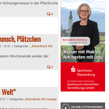
r Krönungsmesse in der Pfarrkirche
0
Punsch, Plätzchen
 - 15:41
|
Kategorien:
.
,
Altlandkreis WS
,
0
e Welt“
15:27
|
Kategorien:
Altlandkreis WS
,
Haager-