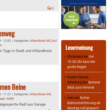
0
denweg
 - 12:02
|
Kategorien:
Altlandkreis WS
,
Auf
me
Lesermeinung
n Tage in Stadt und Altlandkreis
Christiane
bei
Um
19.30 Uhr kam der
große Regen
Rainer Kirmse ,
Altenburg
bei
Sicherer
amen Beine
Blick zum Himmel
 - 11:27
|
Kategorien:
Altlandkreis WS
,
Hias
bei
Rotter
Tags:
GARS
Bahnunterführung ab
bgesperrte Radl aus Garage
Montag voll gesperrt