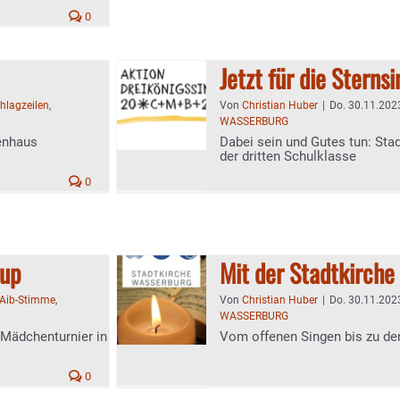
0
Jetzt für die Sterns
hlagzeilen
,
Von
Christian Huber
|
Do. 30.11.2023
WASSERBURG
enhaus
Dabei sein und Gutes tun: Sta
der dritten Schulklasse
0
Cup
Mit der Stadtkirche
Aib-Stimme
,
Von
Christian Huber
|
Do. 30.11.2023
WASSERBURG
-Mädchenturnier in
Vom offenen Singen bis zu den
0