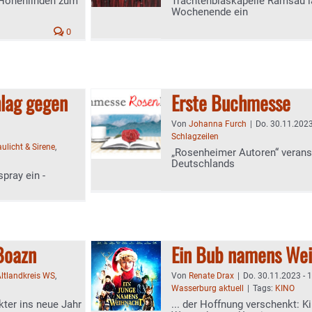
 Hohenlinden zum
Trachtenblaskapelle Ramsau 
Wochenende ein
0
hlag gegen
Erste Buchmesse
Von
Johanna Furch
|
Do. 30.11.2023
Schlagzeilen
aulicht & Sirene
,
„Rosenheimer Autoren“ verans
Deutschlands
pray ein -
Boazn
Ein Bub namens We
ltlandkreis WS
,
Von
Renate Drax
|
Do. 30.11.2023 - 
Wasserburg aktuell
|
Tags:
KINO
kter ins neue Jahr
... der Hoffnung verschenkt: 