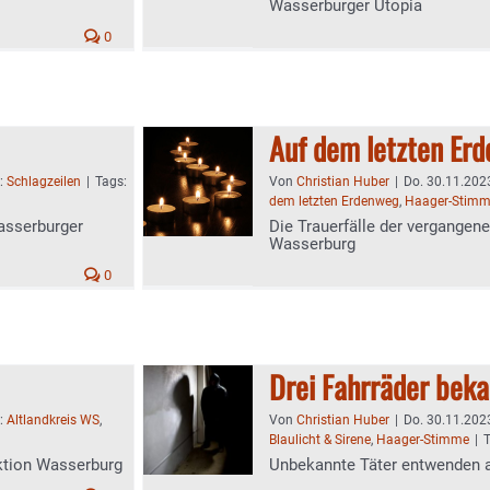
Wasserburger Utopia
0
Auf dem letzten Er
n:
Schlagzeilen
|
Tags:
Von
Christian Huber
|
Do. 30.11.2023
dem letzten Erdenweg
,
Haager-Stim
asserburger
Die Trauerfälle der vergangene
Wasserburg
0
Drei Fahrräder bek
n:
Altlandkreis WS
,
Von
Christian Huber
|
Do. 30.11.2023
Blaulicht & Sirene
,
Haager-Stimme
|
ektion Wasserburg
Unbekannte Täter entwenden a