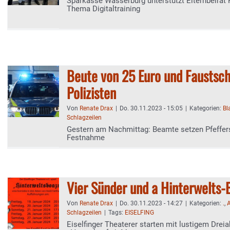
Sparkasse Wasserburg unterstützt Elternbeirat
Thema Digitaltraining
Beute von 25 Euro und Faustsc
Polizisten
Von
Renate Drax
|
Do. 30.11.2023 - 15:05
|
Kategorien:
Bl
Schlagzeilen
Gestern am Nachmittag: Beamte setzen Pfeffers
Festnahme
Vier Sünder und a Hinterwelts-
Von
Renate Drax
|
Do. 30.11.2023 - 14:27
|
Kategorien:
.
,
A
Schlagzeilen
|
Tags:
EISELFING
Eiselfinger Theaterer starten mit lustigem Dreia