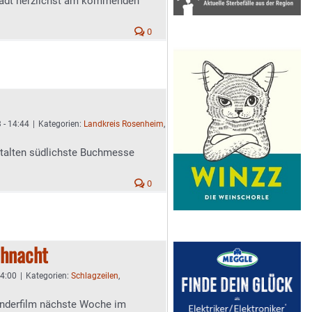
lädt herzlichst am kommenden
0
 - 14:44
|
Kategorien:
Landkreis Rosenheim
,
talten südlichste Buchmesse
0
ihnacht
14:00
|
Kategorien:
Schlagzeilen
,
Kinderfilm nächste Woche im