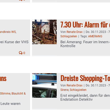
7.30 Uhr: Alarm für
landkreis WS
,
Von
Renate Drax
|
Do. 30.11.2023 - 
Schlagzeilen
|
Tags:
AMERANG
wei Kurse der VHS
Bei Amerang: Feuer im Innern 
Kontrolle
0
uns
Dreiste Shopping-T
Von
Renate Drax
|
Do. 30.11.2023 - 
Sirene
,
Schlagzeilen
-Stimme
,
Blaulicht &
Erst eingekleidet, dann für de
Endstation Detektiv
 Leute waren