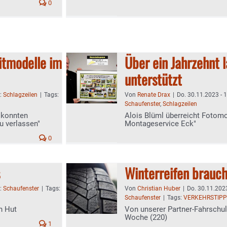
0
itmodelle im
Über ein Jahrzehnt 
unterstützt
n:
Schlagzeilen
|
Tags:
Von
Renate Drax
|
Do. 30.11.2023 - 
Schaufenster
,
Schlagzeilen
r konnten
Alois Blüml überreicht Fotom
u verlassen"
Montageservice Eck"
0
Winterreifen brauc
n:
Schaufenster
|
Tags:
Von
Christian Huber
|
Do. 30.11.2023
Schaufenster
|
Tags:
VERKEHRSTIPP
n Hut
Von unserer Partner-Fahrschu
Woche (220)
1