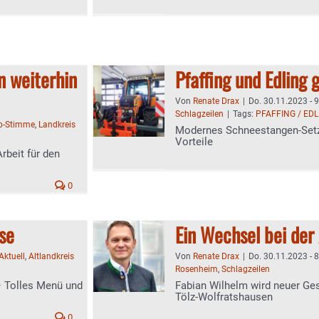
n weiterhin
Pfaffing und Edling
Von
Renate Drax
|
Do. 30.11.2023 - 
Schlagzeilen
|
Tags:
PFAFFING / EDL
b-Stimme
,
Landkreis
Modernes Schneestangen-Setz
Vorteile
Arbeit für den
0
se
Ein Wechsel bei der
Aktuell
,
Altlandkreis
Von
Renate Drax
|
Do. 30.11.2023 - 
Rosenheim
,
Schlagzeilen
– Tolles Menü und
Fabian Wilhelm wird neuer Ge
Tölz-Wolfratshausen
0