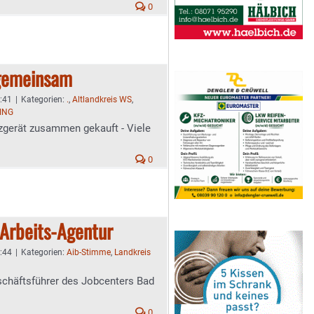
0
 gemeinsam
9:41
|
Kategorien:
.
,
Altlandkreis WS
,
ING
gerät zusammen gekauft - Viele
0
 Arbeits-Agentur
8:44
|
Kategorien:
Aib-Stimme
,
Landkreis
schäftsführer des Jobcenters Bad
0