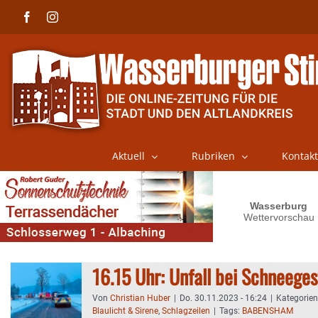
Skip
Facebook
Instagram
to
content
Aktuell
Rubriken
Kontakt
16.15 Uhr: Unfall bei Schneege
Von
Christian Huber
|
Do. 30.11.2023 - 16:24
|
Kategorie
Blaulicht & Sirene
,
Schlagzeilen
|
Tags:
BABENSHAM