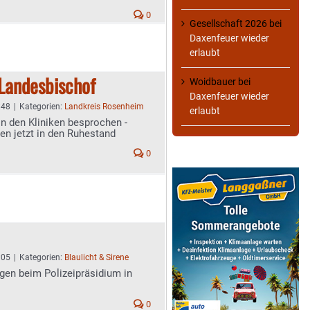
0
Gesellschaft 2026
bei
Daxenfeuer wieder
erlaubt
Landesbischof
Woidbauer
bei
Daxenfeuer wieder
:48
|
Kategorien:
Landkreis Rosenheim
erlaubt
n den Kliniken besprochen -
en jetzt in den Ruhestand
0
:05
|
Kategorien:
Blaulicht & Sirene
egen beim Polizeipräsidium in
0