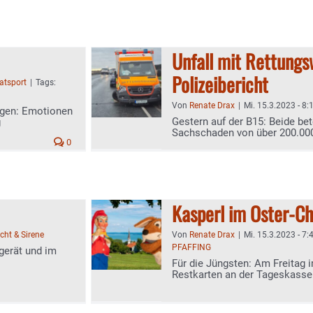
Unfall mit Rettungs
Polizeibericht
atsport
|
Tags:
Von
Renate Drax
|
Mi. 15.3.2023 - 8:
eigen: Emotionen
Gestern auf der B15: Beide bete
g
Sachschaden von über 200.00
0
Kasperl im Oster-C
icht & Sirene
Von
Renate Drax
|
Mi. 15.3.2023 - 7:
PFAFFING
gerät und im
Für die Jüngsten: Am Freitag 
Restkarten an der Tageskasse