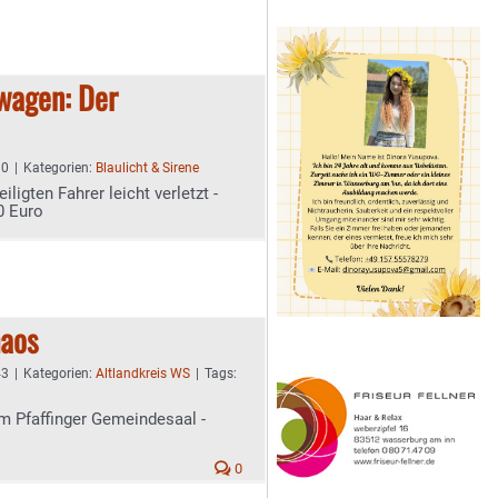
wagen: Der
10
|
Kategorien:
Blaulicht & Sirene
iligten Fahrer leicht verletzt -
0 Euro
haos
43
|
Kategorien:
Altlandkreis WS
|
Tags:
im Pfaffinger Gemeindesaal -
0