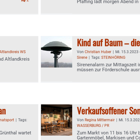
Pfaffing lädt morgen Abend in
Kind auf Baum – di
Altlandkreis WS
Von
Christian Huber
|
Mi. 15.3.2023 
Sirene
|
Tags:
STEINHÖRING
nd Altlandkreis
Sirenenalarm zur Mittagszeit i
müssen zur Förderschule aus
an
Verkaufsoffener So
matsport
|
Tags:
Von
Regina Mittermair
|
Mi. 15.3.202
WASSERBURG / PR
 Grünthal wartet
Zum Markt von 11 bis 16 Uhr 
Gartenmöbel, Markisen und C