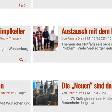
0
implkeller
Austausch mit dem 
Kino – Theater -
Von
Renate Drax
|
Mi. 15.3.2023 - 10
Themen der Notfallseelsorge i
Problem: Viele Seelsorger geh
ag in Wasserburg -
0
en
Die „Neuen“ sind da
andkreis WS
|
Tags:
Von
Renate Drax
|
Mi. 15.3.2023 - 10
Jetzt 73 Kolleginnen und Koll
Rosenheim begrüßt
 Mit Wünschen und