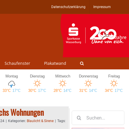
Datenschutzerklärung
Impressum
Schaufenster
Plakatwand
echs Wohnungen
Suche
nach:
:24
|
Kategorien:
Blaulicht & Sirene
|
Tags: