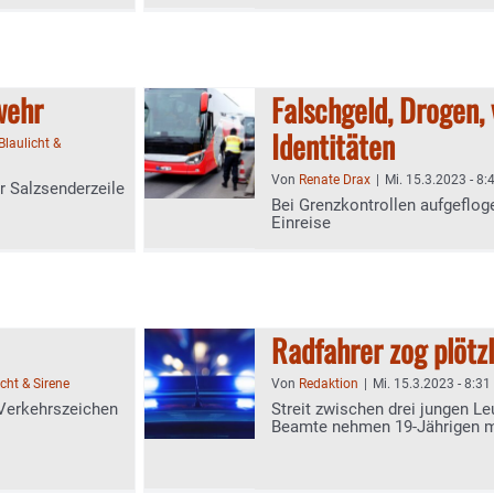
wehr
Falschgeld, Drogen,
Identitäten
Blaulicht &
Von
Renate Drax
|
Mi. 15.3.2023 - 8:
r Salzsenderzeile
Bei Grenzkontrollen aufgeflog
Einreise
Radfahrer zog plötz
icht & Sirene
Von
Redaktion
|
Mi. 15.3.2023 - 8:31
Verkehrszeichen
Streit zwischen drei jungen Leu
Beamte nehmen 19-Jährigen m