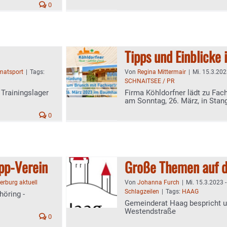
0
Tipps und Einblicke
matsport
|
Tags:
Von
Regina Mittermair
|
Mi. 15.3.202
SCHNAITSEE / PR
 Trainingslager
Firma Köhldorfner lädt zu Fac
am Sonntag, 26. März, in Stan
0
pp-Verein
Große Themen auf d
rburg aktuell
Von
Johanna Furch
|
Mi. 15.3.2023 -
Schlagzeilen
|
Tags:
HAAG
öring -
Gemeinderat Haag bespricht u
Westendstraße
0