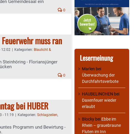
 den Gemeindesaal ein
0
e Feuerwehr muss ran
- 12:02
|
Kategorien:
Blaulicht &
Lesermeinung
n Steinhöring - Floriansjünger
rücken
Marlen
bei
Überwachung der
0
Durchfahrtsverbote
HAUBELINCHEN
bei
Daxenfeuer wieder
nntag bei HUBER
erlaubt
3 - 11:19
|
Kategorien:
Schlagzeilen
,
Blocky
bei
Ebbe im
Rhein – grauebraune
buntes Programm und Bewirtung -
o.
Fluten im Inn