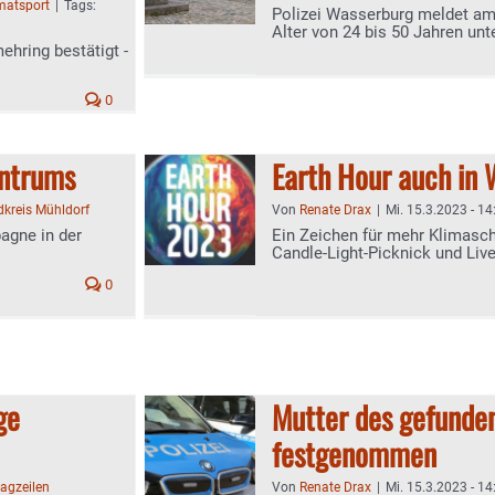
matsport
|
Tags:
Polizei Wasserburg meldet a
Alter von 24 bis 50 Jahren unt
ehring bestätigt -
0
entrums
Earth Hour auch in
dkreis Mühldorf
Von
Renate Drax
|
Mi. 15.3.2023 - 14
agne in der
Ein Zeichen für mehr Klimas
Candle-Light-Picknick und Liv
0
ge
Mutter des gefunde
festgenommen
agzeilen
Von
Renate Drax
|
Mi. 15.3.2023 - 14