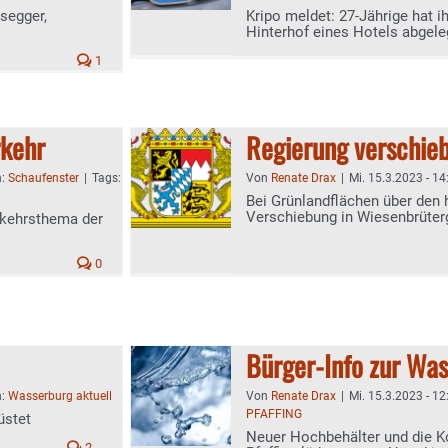
segger,
Kripo meldet: 27-Jährige hat i
Hinterhof eines Hotels abgele
1
rkehr
Regierung verschie
n:
Schaufenster
|
Tags:
Von
Renate Drax
|
Mi. 15.3.2023 - 14
Bei Grünlandflächen über den 
Verschiebung in Wiesenbrüter
rkehrsthema der
0
Bürger-Info zur Wa
n:
Wasserburg aktuell
Von
Renate Drax
|
Mi. 15.3.2023 - 12
PFAFFING
üstet
Neuer Hochbehälter und die 
2