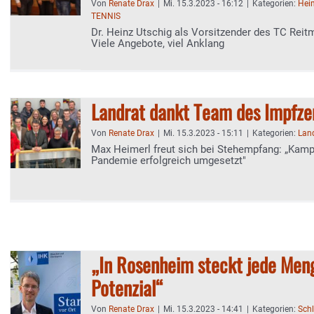
Von
Renate Drax
|
Mi. 15.3.2023 - 16:12
|
Kategorien:
Hei
TENNIS
Dr. Heinz Utschig als Vorsitzender des TC Reitm
Viele Angebote, viel Anklang
Landrat dankt Team des Impfz
Von
Renate Drax
|
Mi. 15.3.2023 - 15:11
|
Kategorien:
Lan
Max Heimerl freut sich bei Stehempfang: „Kamp
Pandemie erfolgreich umgesetzt"
„In Rosenheim steckt jede Men
Potenzial“
Von
Renate Drax
|
Mi. 15.3.2023 - 14:41
|
Kategorien:
Schl