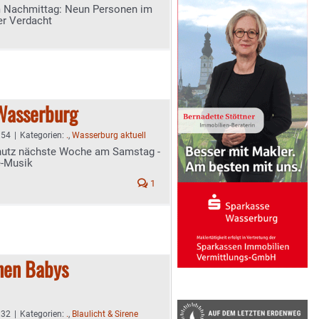
m Nachmittag: Neun Personen im
er Verdacht
 Wasserburg
:54
|
Kategorien:
.
,
Wasserburg aktuell
chutz nächste Woche am Samstag -
e-Musik
1
nen Babys
:32
|
Kategorien:
.
,
Blaulicht & Sirene