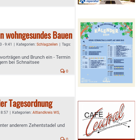
 in wohngesundes Bauen
3 - 9:41
|
Kategorien:
Schlagzeilen
|
Tags:
hvorträgen und Brunch ein - Termin
gern bei Schnaitsee
0
er Tagesordnung
 8:57
|
Kategorien:
Altlandkreis WS
,
nter anderem Zehentstadel und
0