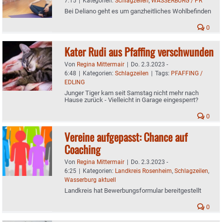
7:15
|
Kategorien:
Schlagzeilen
,
WASSERBURG / PR
Bei Deliano geht es um ganzheitliches Wohlbefinden
0
Kater Rudi aus Pfaffing verschwunden
Von
Regina Mittermair
|
Do. 2.3.2023 -
6:48
|
Kategorien:
Schlagzeilen
|
Tags:
PFAFFING /
EDLING
Junger Tiger kam seit Samstag nicht mehr nach
Hause zurück - Vielleicht in Garage eingesperrt?
0
Vereine aufgepasst: Chance auf
Coaching
Von
Regina Mittermair
|
Do. 2.3.2023 -
6:25
|
Kategorien:
Landkreis Rosenheim
,
Schlagzeilen
,
Wasserburg aktuell
Landkreis hat Bewerbungsformular bereitgestellt
0