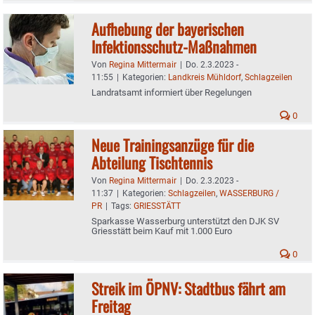
Aufhebung der bayerischen
Infektionsschutz-Maßnahmen
Von
Regina Mittermair
|
Do. 2.3.2023 -
11:55
|
Kategorien:
Landkreis Mühldorf
,
Schlagzeilen
Landratsamt informiert über Regelungen
0
Neue Trainingsanzüge für die
Abteilung Tischtennis
Von
Regina Mittermair
|
Do. 2.3.2023 -
11:37
|
Kategorien:
Schlagzeilen
,
WASSERBURG /
PR
|
Tags:
GRIESSTÄTT
Sparkasse Wasserburg unterstützt den DJK SV
Griesstätt beim Kauf mit 1.000 Euro
0
Streik im ÖPNV: Stadtbus fährt am
Freitag