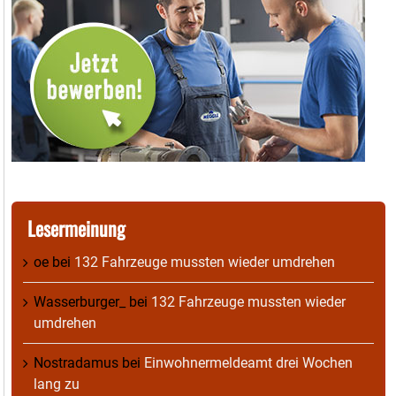
Lesermeinung
oe
bei
132 Fahrzeuge mussten wieder umdrehen
Wasserburger_
bei
132 Fahrzeuge mussten wieder
umdrehen
Nostradamus
bei
Einwohnermeldeamt drei Wochen
lang zu