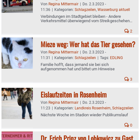
Von
Regina Mittermair
|
Do. 2.3.2023 -
11:36
|
Kategorien:
Schlagzeilen
,
Wasserburg aktuell
Verbindungen im Stadtgebiet bleiben - Andere
Verkehrsmittel überwiegend vom Streikgeschehen
getroffen
2
Mieze weg: Wer hat das Tier gesehen?
Von
Regina Mittermair
|
Do. 2.3.2023 -
11:31
|
Kategorien:
Schlagzeilen
|
Tags:
EDLING
Familie hofft, dass jemand sie bei sich
aufgenommen hat und bittet um Hinweise
3
Eislaufzeiten in Rosenheim
Von
Regina Mittermair
|
Do. 2.3.2023 -
11:23
|
Kategorien:
Landkreis Rosenheim
,
Schlagzeilen
Nächste Woche im Stadion wieder Publikumslauf
0
Dr. Erich Prinz von Lobkowicz zu Gast