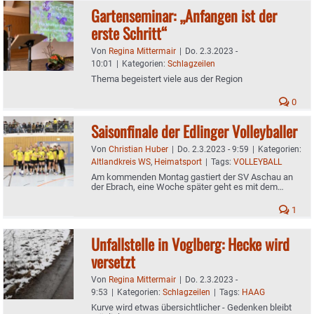
Gartenseminar: „Anfangen ist der
erste Schritt“
Von
Regina Mittermair
|
Do. 2.3.2023 -
10:01
|
Kategorien:
Schlagzeilen
Thema begeistert viele aus der Region
0
Saisonfinale der Edlinger Volleyballer
Von
Christian Huber
|
Do. 2.3.2023 - 9:59
|
Kategorien:
Altlandkreis WS
,
Heimatsport
|
Tags:
VOLLEYBALL
Am kommenden Montag gastiert der SV Aschau an
der Ebrach, eine Woche später geht es mit dem
Reisebus nach Tüßling
1
Unfallstelle in Voglberg: Hecke wird
versetzt
Von
Regina Mittermair
|
Do. 2.3.2023 -
9:53
|
Kategorien:
Schlagzeilen
|
Tags:
HAAG
Kurve wird etwas übersichtlicher - Gedenken bleibt