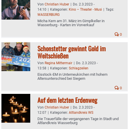
Von
Christian Huber
|
Do. 2.3.2023 -
14:10
|
Kategorien:
Kino – Theater - Musi
|
Tags:
WASSERBURG
Micha Kern am 31. März im Gimplkeller in
Wasserburg - Karten im Vorverkauf
0
Schonstetter gewinnt Gold im
Weitschießen
Von
Regina Mittermair
|
Do. 2.3.2023 -
13:58
|
Kategorien:
Schlagzeilen
Eisstock-EM in Unterneukirchen mit hohem
Altersunterschied bei Siegern
0
Auf dem letzten Erdenweg
Von
Christian Huber
|
Do. 2.3.2023 -
12:07
|
Kategorien:
Altlandkreis WS
Die Trauerfälle der vergangenen Tage in Stadt und
Altlandkreis Wasserburg