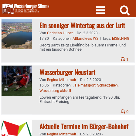
Skip
to
content
Ein sonniger Wintertag aus der Luft
Von
Christian Huber
|
Do. 2.3.2023 -
17:30
|
Kategorien:
Altlandkreis WS
|
Tags:
EISELFING
Georg Barth zeigt Eiselfing bei blauem Himmel und
mit ein bisschen Schnee
1
Wasserburger Neustart
Von
Regina Mittermair
|
Do. 2.3.2023 -
16:05
|
Kategorien:
.
,
Heimatsport
,
Schlagzeilen
,
Wasserburg aktuell
Löwen empfangen am Freitagabend, 19.30 Uhr,
Eintracht Freising
0
Aktuelle Termine im Bürger-Bahnhof
Von
Regina Mittermair
|
Do. 2.3.2023 -