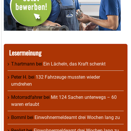
Lesermeinung
T.hartmann
bei
Ein Lächeln, das Kraft schenkt
Peter H.
bei
132 Fahrzeuge mussten wieder
umdrehen
Motorradfahrer
bei
Mit 124 Sachen unterwegs – 60
waren erlaubt
Bomml
bei
Einwohnermeldeamt drei Wochen lang zu
Realist
bei
Einwohnermeldeamt drei Wochen lang zu