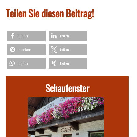
Teilen Sie diesen Beitrag!
teilen
teilen
merken
teilen
teilen
teilen
Schaufenster