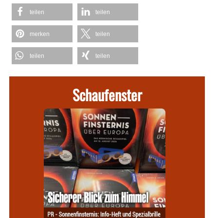
teilen
teilen
merken
teilen
teilen
teilen
Schaufenster