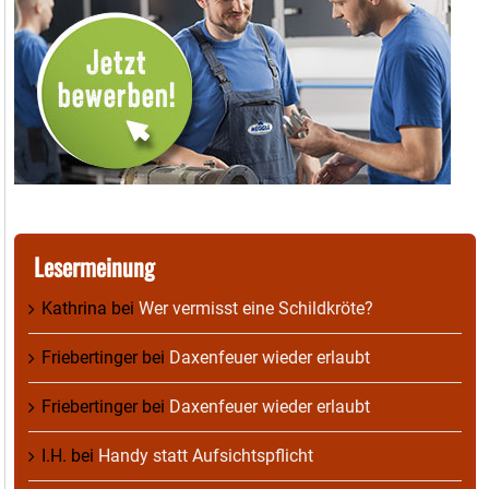
Lesermeinung
Kathrina
bei
Wer vermisst eine Schildkröte?
Friebertinger
bei
Daxenfeuer wieder erlaubt
Friebertinger
bei
Daxenfeuer wieder erlaubt
I.H.
bei
Handy statt Aufsichtspflicht