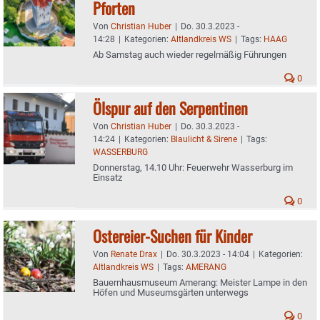
Pforten
Von
Christian Huber
|
Do. 30.3.2023 -
14:28
|
Kategorien:
Altlandkreis WS
|
Tags:
HAAG
Ab Samstag auch wieder regelmäßig Führungen
0
Ölspur auf den Serpentinen
Von
Christian Huber
|
Do. 30.3.2023 -
14:24
|
Kategorien:
Blaulicht & Sirene
|
Tags:
WASSERBURG
Donnerstag, 14.10 Uhr: Feuerwehr Wasserburg im
Einsatz
0
Ostereier-Suchen für Kinder
Von
Renate Drax
|
Do. 30.3.2023 - 14:04
|
Kategorien:
Altlandkreis WS
|
Tags:
AMERANG
Bauernhausmuseum Amerang: Meister Lampe in den
Höfen und Museumsgärten unterwegs
0