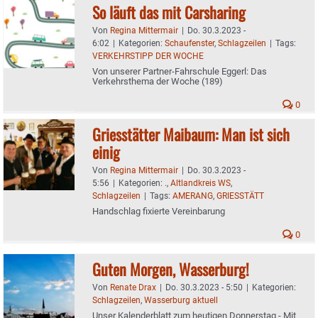
So läuft das mit Carsharing
Von
Regina Mittermair
|
Do. 30.3.2023 -
6:02
|
Kategorien:
Schaufenster
,
Schlagzeilen
|
Tags:
VERKEHRSTIPP DER WOCHE
Von unserer Partner-Fahrschule Eggerl: Das
Verkehrsthema der Woche (189)
0
Griesstätter Maibaum: Man ist sich
einig
Von
Regina Mittermair
|
Do. 30.3.2023 -
5:56
|
Kategorien:
.
,
Altlandkreis WS
,
Schlagzeilen
|
Tags:
AMERANG
,
GRIESSTÄTT
Handschlag fixierte Vereinbarung
0
Guten Morgen, Wasserburg!
Von
Renate Drax
|
Do. 30.3.2023 - 5:50
|
Kategorien:
Schlagzeilen
,
Wasserburg aktuell
Unser Kalenderblatt zum heutigen Donnerstag - Mit