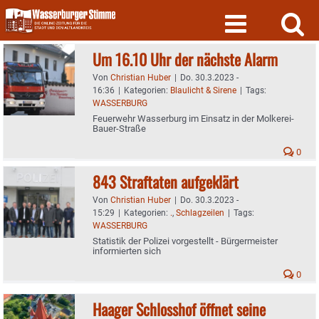
Skip
to
content
Um 16.10 Uhr der nächste Alarm
Von
Christian Huber
|
Do. 30.3.2023 -
16:36
|
Kategorien:
Blaulicht & Sirene
|
Tags:
WASSERBURG
Feuerwehr Wasserburg im Einsatz in der Molkerei-
Bauer-Straße
0
843 Straftaten aufgeklärt
Von
Christian Huber
|
Do. 30.3.2023 -
15:29
|
Kategorien:
.
,
Schlagzeilen
|
Tags:
WASSERBURG
Statistik der Polizei vorgestellt - Bürgermeister
informierten sich
0
Haager Schlosshof öffnet seine