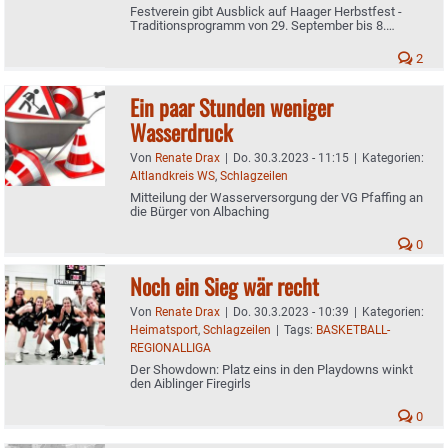
Festverein gibt Ausblick auf Haager Herbstfest -
Traditionsprogramm von 29. September bis 8.
Oktober
2
Ein paar Stunden weniger
Wasserdruck
Von
Renate Drax
|
Do. 30.3.2023 - 11:15
|
Kategorien:
Altlandkreis WS
,
Schlagzeilen
Mitteilung der Wasserversorgung der VG Pfaffing an
die Bürger von Albaching
0
Noch ein Sieg wär recht
Von
Renate Drax
|
Do. 30.3.2023 - 10:39
|
Kategorien:
Heimatsport
,
Schlagzeilen
|
Tags:
BASKETBALL-
REGIONALLIGA
Der Showdown: Platz eins in den Playdowns winkt
den Aiblinger Firegirls
0