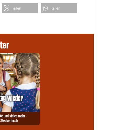
teilen
teilen
ter