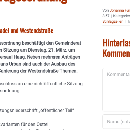
Von
Johanna Fu
8:57
|
Kategorie
Schlagzeilen
|
T
tadel und Westendstraße
Hinterla
esordnung beschäftigt den Gemeinderat
Kommen
n Sitzung am Dienstag, 21. März, um
rgersaal Haag. Neben mehreren Anträgen
Hans Urban sind auch der Ausbau des
 Sanierung der Westendstraße Themen.
Kommentar
nschluss an eine nichtöffentliche Sitzung
esordnung:
ungsniederschrift „öffentlicher Teil“
arianten für den Ostteil