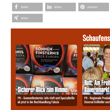
teilen
teilen
merken
teilen
Schaufens