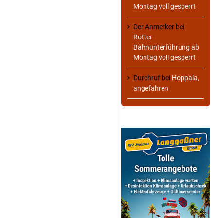
Montag voll gesperrt
Der Anmerker
bei
Rotter
Bahnunterführung ab
Montag voll gesperrt
Durchruf
bei
Hoppala,
angefahren