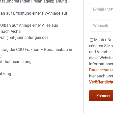
der raumgreifenden Freianlagenplanung –
an auf Errichtung einer PV-Anlage auf
Urban auf Anlage einer Allee aus
 nach Aicha
on (Teil-)Einrichtungen des
Mit der Nu
erklären Sie 
ntrag der CSU-Fraktion – Kanalneubau in
und Verarbeit
)
diese Website
Fahrbahnsanierung
Informationen
Datenschutze
utzung
hier auch un
Veröffentlic