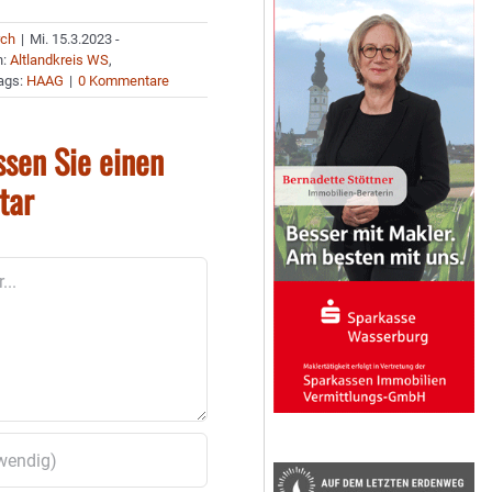
rch
|
Mi. 15.3.2023 -
n:
Altlandkreis WS
,
ags:
HAAG
|
0 Kommentare
ssen Sie einen
tar