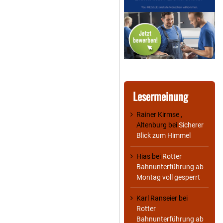
Lesermeinung
Rainer Kirmse ,
Altenburg
bei
Sicherer
Blick zum Himmel
Hias
bei
Rotter
Bahnunterführung ab
Montag voll gesperrt
Karl Ranseier
bei
Rotter
Bahnunterführung ab