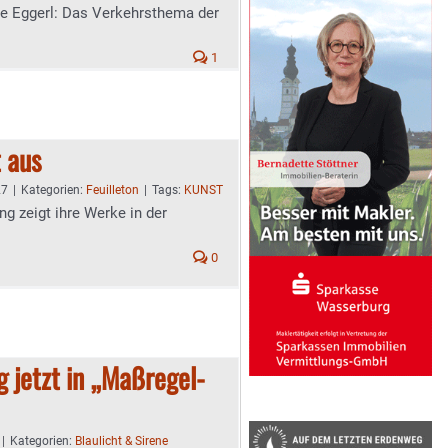
le Eggerl: Das Verkehrsthema der
1
t aus
27
|
Kategorien:
Feuilleton
|
Tags:
KUNST
 zeigt ihre Werke in der
0
 jetzt in „Maßregel-
|
Kategorien:
Blaulicht & Sirene