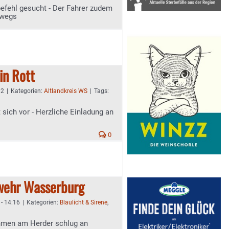
efehl gesucht - Der Fahrer zudem
rwegs
in Rott
02
|
Kategorien:
Altlandkreis WS
|
Tags:
t sich vor - Herzliche Einladung an
0
rwehr Wasserburg
 - 14:16
|
Kategorien:
Blaulicht & Sirene
,
hmen am Herder schlug an