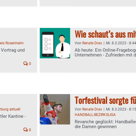
Wie schaut’s aus 
eis Rosenheim
Von
Renate Drax
|
Mi. 8.3.2023 - 8:4
 Vortrag und
Ab heute: Ein Online-Fragebog
Unternehmen - Zufrieden mit 
0
Torfestival sorgte 
burg aktuell
Von
Renate Drax
|
Mi. 8.3.2023 - 8:1
HANDBALL-BEZIRKSLIGA
ler Kantine -
Revanche geglückt: Handballer 
die Damen gewinnen
0