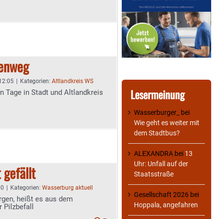
denweg
 12:05
|
Kategorien:
Altlandkreis WS
Lesermeinung
n Tage in Stadt und Altlandkreis
Wasserburger_
bei
Wie geht es weiter mit
dem Stadtbus?
ALEXANDRA
bei
13
Uhr: Unfall auf der
 gefällt
Staatsstraße
00
|
Kategorien:
Wasserburg aktuell
Gesellschaft 2026
bei
rgen, heißt es aus dem
Hoppala, angefahren
 Pilzbefall