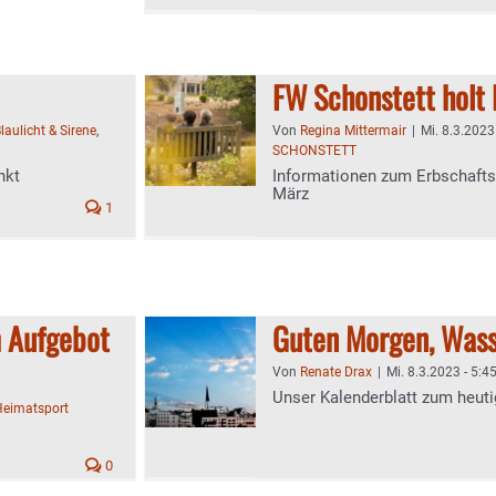
FW Schonstett holt 
laulicht & Sirene
,
Von
Regina Mittermair
|
Mi. 8.3.2023
SCHONSTETT
nkt
Informationen zum Erbschafts
März
1
m Aufgebot
Guten Morgen, Wass
Von
Renate Drax
|
Mi. 8.3.2023 - 5:4
Unser Kalenderblatt zum heuti
Heimatsport
0