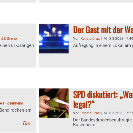
Der Gast mit der W
ht & Sirene
Von
Renate Drax
|
Mi. 8.3.2023 - 7:4
 einen 61-Jährigen
Aufregung in einem Lokal am g
SPD diskutiert: „Wa
legal?“
eis Rosenheim
-Band rocken am
Von
Renate Drax
|
Mi. 8.3.2023 - 7:2
Der Bundesdrogenbeauftragte 
0
Rosenheim