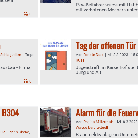
icke in
Pkw-Beifahrer wurde mit Haftb
mit verbotenen Messern unte
0
h
Tag der offenen Tür 
:
Schlagzeilen
|
Tags:
Von
Renate Drax
|
Mi. 8.3.2023 - 15:
ROTT
Hausbau - Firma
Jugendtreff im Kaiserhof stell
Jung und Alt
0
er B304
Alarm für die Feue
Von
Regina Mittermair
|
Mi. 8.3.2023
Wasserburg aktuell
:
Blaulicht & Sirene
,
Brandmeldeanlage in Unterne