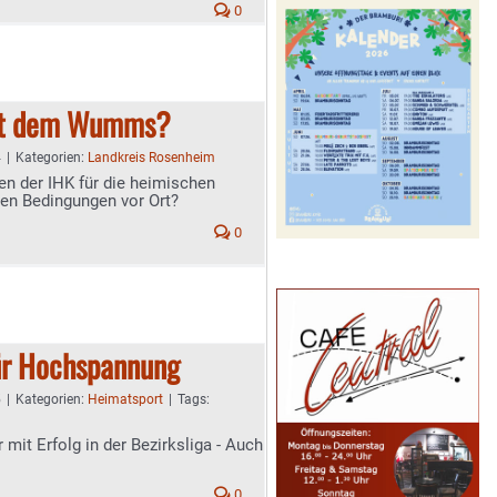
0
mit dem Wumms?
4
|
Kategorien:
Landkreis Rosenheim
en der IHK für die heimischen
den Bedingungen vor Ort?
0
für Hochspannung
5
|
Kategorien:
Heimatsport
|
Tags:
mit Erfolg in der Bezirksliga - Auch
0