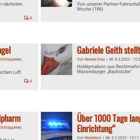
m nächsten
Von unserer Partner-Fahrschu
Woche (186)
0
gel
Gabriele Geith stell
:
Schlagzeilen
,
Von
Renate Drax
|
Mi. 8.3.2023 - 15:
Hobbymalerin aus Rechtmehring
Wasserburger „Backstube"
ischen Luft
0
cipharm
Über 1000 Tage lang
Einrichtung“
:
Schlagzeilen
,
Von
Redaktion
|
Mi. 8.3.2023 - 15:11