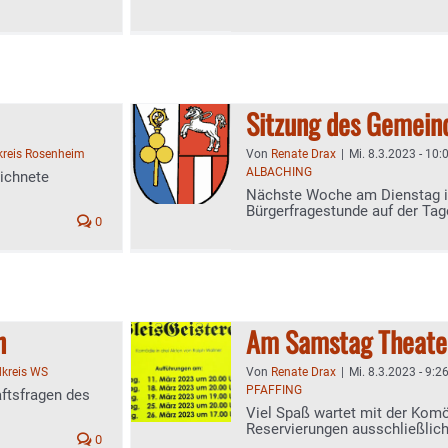
Sitzung des Gemein
kreis Rosenheim
Von
Renate Drax
|
Mi. 8.3.2023 - 10:
ALBACHING
eichnete
Nächste Woche am Dienstag is
Bürgerfragestunde auf der Ta
0
n
Am Samstag Theater
dkreis WS
Von
Renate Drax
|
Mi. 8.3.2023 - 9:2
PFAFFING
ftsfragen des
Viel Spaß wartet mit der Komöd
Reservierungen ausschließlich
0