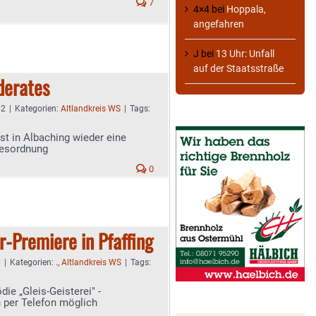
7
4×4
bei
Hoppala,
angefahren
J
bei
13 Uhr: Unfall
auf der Staatsstraße
derates
02
|
Kategorien:
Altlandkreis WS
|
Tags:
t in Albaching wieder eine
gesordnung
0
-Premiere in Pfaffing
6
|
Kategorien:
.
,
Altlandkreis WS
|
Tags:
ie „Gleis-Geisterei" -
 per Telefon möglich