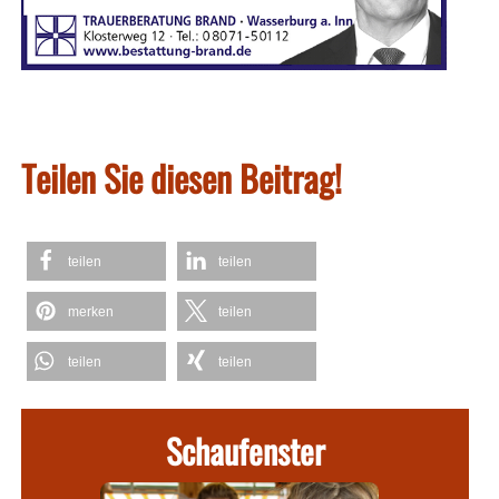
Teilen Sie diesen Beitrag!
teilen
teilen
merken
teilen
teilen
teilen
Schaufenster