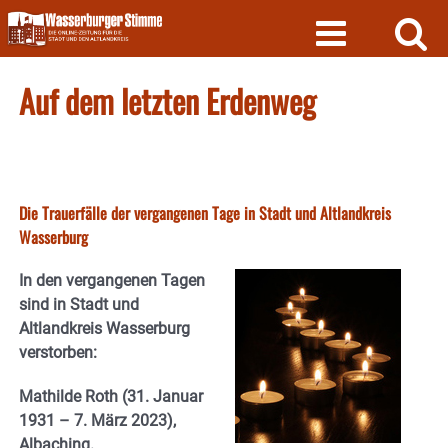
Skip
to
content
Auf dem letzten Erdenweg
Die Trauerfälle der vergangenen Tage in Stadt und Altlandkreis
Wasserburg
In den vergangenen Tagen
sind in Stadt und
Altlandkreis Wasserburg
verstorben:
Mathilde Roth
(31. Januar
1931 – 7. März 2023),
Albaching.