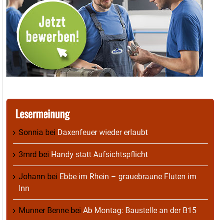
Lesermeinung
Sonnia
bei
Daxenfeuer wieder erlaubt
3mrd
bei
Handy statt Aufsichtspflicht
Johann
bei
Ebbe im Rhein – grauebraune Fluten im
Inn
Munner Benne
bei
Ab Montag: Baustelle an der B15