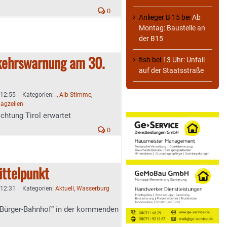
0
Anlieger B 15
bei
Ab
Montag: Baustelle an
der B15
rkehrswarnung am 30.
fish
bei
13 Uhr: Unfall
auf der Staatsstraße
 12:55
|
Kategorien:
.
,
Aib-Stimme
,
lagzeilen
chtung Tirol erwartet
0
ittelpunkt
 12:31
|
Kategorien:
Aktuell
,
Wasserburg
„Bürger-Bahnhof“ in der kommenden