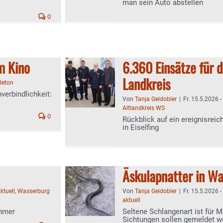
man sein Auto abstellen
0
im Kino
6.360 Einsätze für 
Landkreis
lleton
verbindlichkeit:
Von
Tanja Geidobler
|
Fr. 15.5.2026 -
Altlandkreis WS
0
Rückblick auf ein ereignisre
in Eiselfing
Äskulapnatter in W
ktuell
,
Wasserburg
Von
Tanja Geidobler
|
Fr. 15.5.2026 -
aktuell
ehmer
Seltene Schlangenart ist für 
Sichtungen sollen gemeldet w