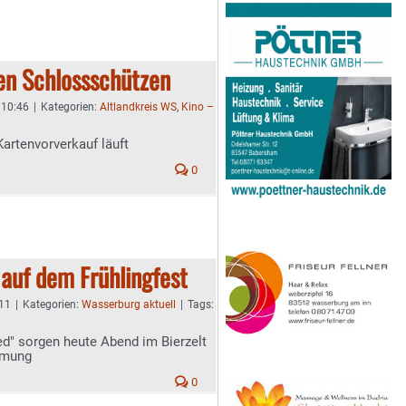
en Schlossschützen
- 10:46
|
Kategorien:
Altlandkreis WS
,
Kino –
Kartenvorverkauf läuft
0
auf dem Frühlingfest
:11
|
Kategorien:
Wasserburg aktuell
|
Tags:
ed" sorgen heute Abend im Bierzelt
mmung
0