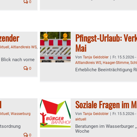
0
tzender
Pfingst-Urlaub: Ve
Mai
ktuell
,
Altlandkreis WS
,
Von
Tanja Geidobler
|
Fr. 15.5.2026 -
 Blick nach vorne
Altlandkreis WS
,
Haager-Stimme
,
Sch
0
Erhebliche Beeinträchtigung Ri
d
Soziale Fragen im M
ktuell
,
Wasserburg
Von
Tanja Geidobler
|
Fr. 15.5.2026 -
aktuell
ftsordnung
Beratungen im Wasserburger 
Woche
0