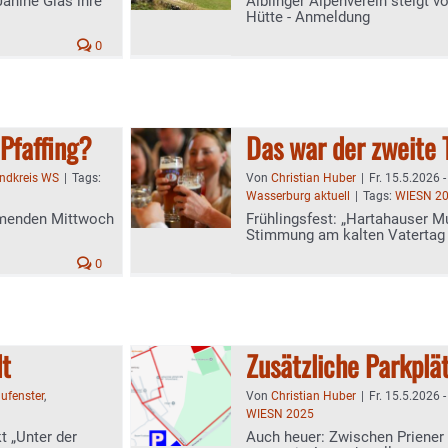
Janine Glas ihre
Aiblinger Alpenverein steigt v
Hütte - Anmeldung
0
 Pfaffing?
Das war der zweite 
andkreis WS
|
Tags:
Von
Christian Huber
|
Fr. 15.5.2026 
Wasserburg aktuell
|
Tags:
WIESN 2
mmenden Mittwoch
Frühlingsfest: „Hartahauser Mu
Stimmung am kalten Vatertag
0
dt
Zusätzliche Parkplät
ufenster
,
Von
Christian Huber
|
Fr. 15.5.2026 
WIESN 2025
 „Unter der
Auch heuer: Zwischen Priener