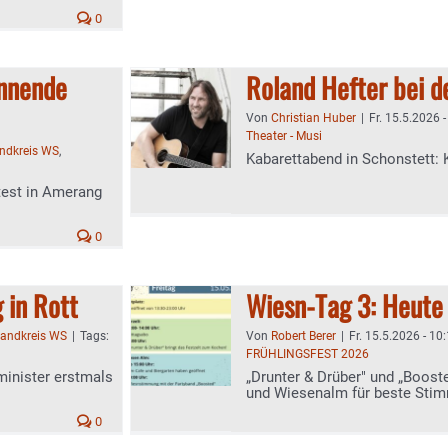
0
annende
Roland Hefter bei d
Von
Christian Huber
|
Fr. 15.5.2026 
Theater - Musi
andkreis WS
,
Kabarettabend in Schonstett: 
test in Amerang
0
 in Rott
Wiesn-Tag 3: Heute 
landkreis WS
|
Tags:
Von
Robert Berer
|
Fr. 15.5.2026 - 10
FRÜHLINGSFEST 2026
minister erstmals
„Drunter & Drüber" und „Boost
und Wiesenalm für beste Sti
0