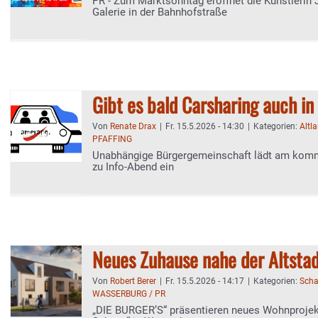
PR - Zum Marktsonntag eröffnet die Künstlerin 
Galerie in der Bahnhofstraße
Gibt es bald Carsharing auch in
Von
Renate Drax
|
Fr. 15.5.2026 - 14:30
|
Kategorien:
Altl
PFAFFING
Unabhängige Bürgergemeinschaft lädt am ko
zu Info-Abend ein
Neues Zuhause nahe der Altsta
Von
Robert Berer
|
Fr. 15.5.2026 - 14:17
|
Kategorien:
Scha
WASSERBURG / PR
„DIE BURGER’S“ präsentieren neues Wohnprojekt