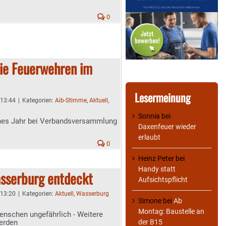
0
die Feuerwehren im
Lesermeinung
 13:44
|
Kategorien:
Aib-Stimme
,
Aktuell
,
Sonnia
bei
iches Jahr bei Verbandsversammlung
Daxenfeuer wieder
erlaubt
0
Heinz Peter
bei
Handy statt
asserburg entdeckt
Aufsichtspflicht
 13:20
|
Kategorien:
Aktuell
,
Wasserburg
Simone
bei
Ab
Montag: Baustelle an
Menschen ungefährlich - Weitere
erden
der B15