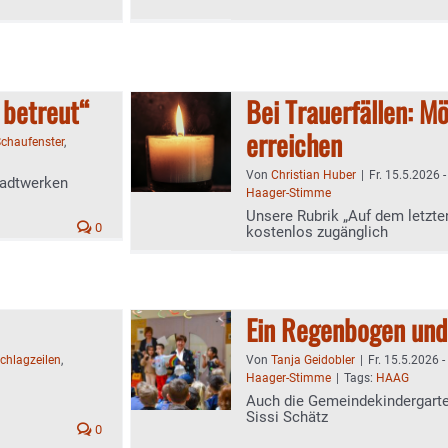
 betreut“
Bei Trauerfällen: M
erreichen
chaufenster
,
Von
Christian Huber
|
Fr. 15.5.2026 
tadtwerken
Haager-Stimme
Unsere Rubrik „Auf dem letzten
0
kostenlos zugänglich
Ein Regenbogen un
chlagzeilen
,
Von
Tanja Geidobler
|
Fr. 15.5.2026 -
Haager-Stimme
|
Tags:
HAAG
Auch die Gemeindekindergarte
Sissi Schätz
0