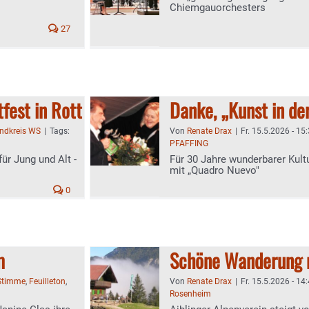
Chiemgauorchesters
27
fest in Rott
Danke, „Kunst in der
andkreis WS
|
Tags:
Von
Renate Drax
|
Fr. 15.5.2026 - 15
PFAFFING
ür Jung und Alt -
Für 30 Jahre wunderbarer Kultu
mit „Quadro Nuevo"
0
m
Schöne Wanderung 
Stimme
,
Feuilleton
,
Von
Renate Drax
|
Fr. 15.5.2026 - 14
Rosenheim