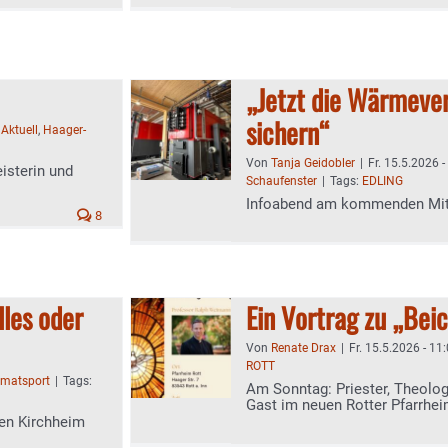
„Jetzt die Wärmeve
sichern“
,
Aktuell
,
Haager-
Von
Tanja Geidobler
|
Fr. 15.5.2026 -
isterin und
Schaufenster
|
Tags:
EDLING
Infoabend am kommenden Mitt
8
lles oder
Ein Vortrag zu „Bei
Von
Renate Drax
|
Fr. 15.5.2026 - 11
ROTT
imatsport
|
Tags:
Am Sonntag: Priester, Theolo
Gast im neuen Rotter Pfarrhe
gen Kirchheim