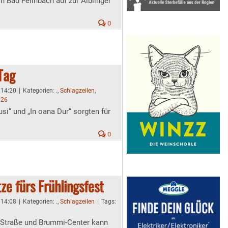
on Bad Feilnbach auf zur Aiblinger
0
Tag
- 14:20
|
Kategorien:
.
,
Schlagzeilen
,
026
si“ und „In oana Dur“ sorgten für
0
ze fürs Frühlingsfest
- 14:08
|
Kategorien:
.
,
Schlagzeilen
|
Tags:
 Straße und Brummi-Center kann