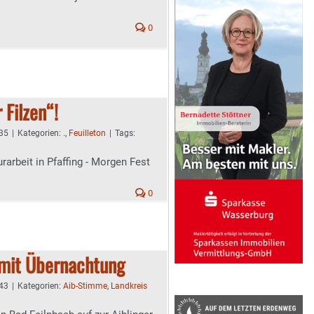
0
 Filzen“!
:35
|
Kategorien:
.
,
Feuilleton
|
Tags:
rarbeit in Pfaffing - Morgen Fest
0
mit Übernachtung
:43
|
Kategorien:
Aib-Stimme
,
Landkreis