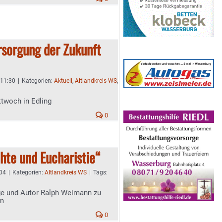
rsorgung der Zukunft
 11:30
|
Kategorien:
Aktuell
,
Altlandkreis WS
,
woch in Edling
0
chte und Eucharistie“
:04
|
Kategorien:
Altlandkreis WS
|
Tags:
ge und Autor Ralph Weimann zu
im
0