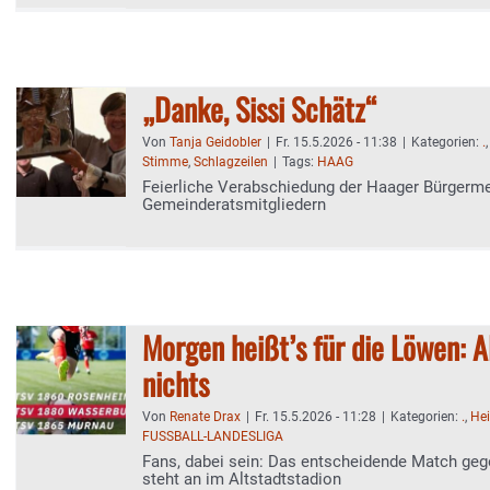
„Danke, Sissi Schätz“
Von
Tanja Geidobler
|
Fr. 15.5.2026 - 11:38
|
Kategorien:
.
Stimme
,
Schlagzeilen
|
Tags:
HAAG
Feierliche Verabschiedung der Haager Bürgerme
Gemeinderatsmitgliedern
Morgen heißt’s für die Löwen: A
nichts
Von
Renate Drax
|
Fr. 15.5.2026 - 11:28
|
Kategorien:
.
,
He
FUSSBALL-LANDESLIGA
Fans, dabei sein: Das entscheidende Match ge
steht an im Altstadtstadion