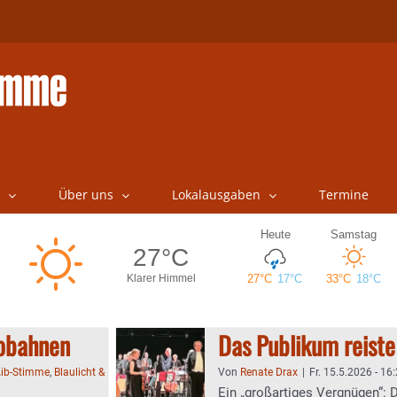
Über uns
Lokalausgaben
Termine
tobahnen
Das Publikum reiste
ib-Stimme
,
Blaulicht &
Von
Renate Drax
|
Fr. 15.5.2026 - 16
Ein „großartiges Vergnügen“: 