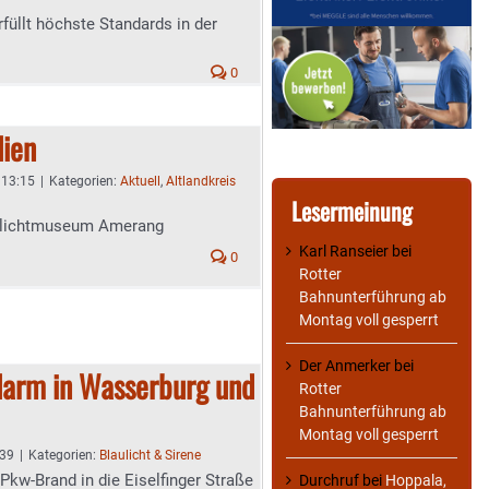
üllt höchste Standards in der
0
lien
 13:15
|
Kategorien:
Aktuell
,
Altlandkreis
Lesermeinung
eilichtmuseum Amerang
Karl Ranseier
bei
0
Rotter
Bahnunterführung ab
Montag voll gesperrt
Der Anmerker
bei
larm in Wasserburg und
Rotter
Bahnunterführung ab
Montag voll gesperrt
:39
|
Kategorien:
Blaulicht & Sirene
kw-Brand in die Eiselfinger Straße
Durchruf
bei
Hoppala,