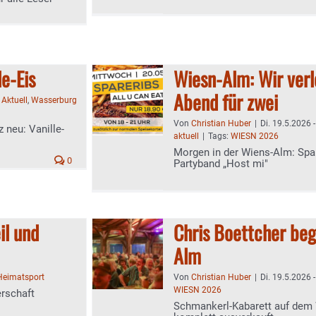
e-Eis
Wiesn-Alm: Wir ver
Abend für zwei
,
Aktuell
,
Wasserburg
Von
Christian Huber
|
Di. 19.5.2026 
 neu: Vanille-
aktuell
|
Tags:
WIESN 2026
Morgen in der Wiens-Alm: Spar
0
Partyband „Host mi"
il und
Chris Boettcher beg
Alm
Heimatsport
Von
Christian Huber
|
Di. 19.5.2026 
WIESN 2026
rschaft
Schmankerl-Kabarett auf dem 