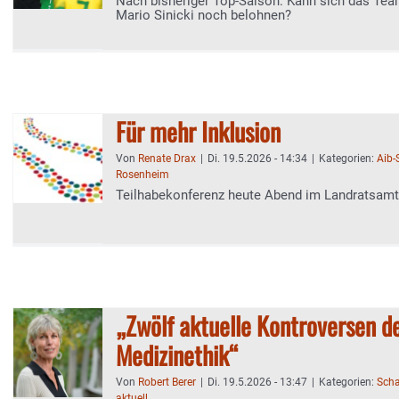
Nach bisheriger Top-Saison: Kann sich das Tea
Mario Sinicki noch belohnen?
Für mehr Inklusion
Von
Renate Drax
|
Di. 19.5.2026 - 14:34
|
Kategorien:
Aib
Rosenheim
Teilhabekonferenz heute Abend im Landratsam
„Zwölf aktuelle Kontroversen d
Medizinethik“
Von
Robert Berer
|
Di. 19.5.2026 - 13:47
|
Kategorien:
Scha
aktuell