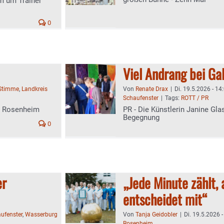
m um Trainer
0
Viel Andrang bei Gal
-Stimme
,
Landkreis
Von
Renate Drax
|
Di. 19.5.2026 - 14
Schaufenster
|
Tags:
ROTT / PR
t Rosenheim
PR - Die Künstlerin Janine Gla
Begegnung
0
er
„Jede Minute zählt, 
entscheidet mit“
ufenster
,
Wasserburg
Von
Tanja Geidobler
|
Di. 19.5.2026 -
Rosenheim