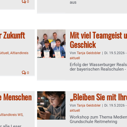
0
aus
r Zukunft
Mit viel Teamgeist 
Geschick
ktuell
,
Altlandkreis
Von
Tanja Geidobler
|
Di. 19.5.2026 -
aktuell
Erfolg der Wasserburger Reals
der bayerischen Realschulen 
0
le Menschen
„Bleiben Sie mit Ih
Von
Tanja Geidobler
|
Di. 19.5.2026 -
aktuell
Altlandkreis WS
,
Workshop zum Thema Medienko
Grundschule Reitmehring
r alle Leser