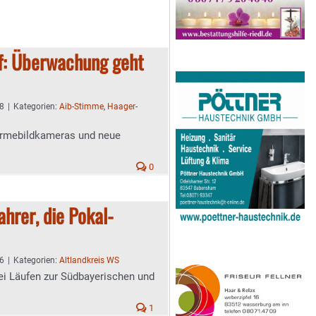
f: Überwachung geht
08
|
Kategorien:
Aib-Stimme
,
Haager-
ärmebildkameras und neue
0
hrer, die Pokal-
26
|
Kategorien:
Altlandkreis WS
ei Läufen zur Südbayerischen und
1