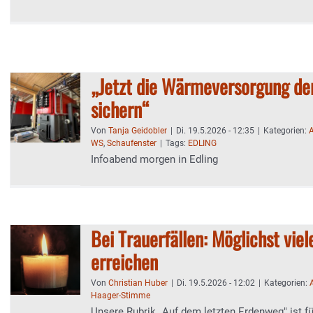
„Jetzt die Wärmeversorgung de
sichern“
Von
Tanja Geidobler
|
Di. 19.5.2026 - 12:35
|
Kategorien:
A
WS
,
Schaufenster
|
Tags:
EDLING
Infoabend morgen in Edling
Bei Trauerfällen: Möglichst vie
erreichen
Von
Christian Huber
|
Di. 19.5.2026 - 12:02
|
Kategorien:
Haager-Stimme
Unsere Rubrik „Auf dem letzten Erdenweg" ist fü