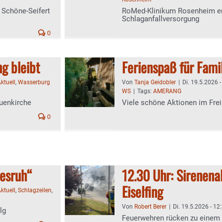
 Schöne-Seifert
RoMed-Klinikum Rosenheim erf
Schlaganfallversorgung
0
ng bleibt
Ferienspaß für Fami
ktuell
,
Wasserburg
Von
Tanja Geidobler
|
Di. 19.5.2026 -
WS
|
Tags:
AMERANG
auenkirche
Viele schöne Aktionen im Fr
0
desruh“
12.30 Uhr: Sirenena
Eiselfing
ktuell
,
Schlagzeilen
,
Von
Robert Berer
|
Di. 19.5.2026 - 12
lg
Feuerwehren rücken zu einem P