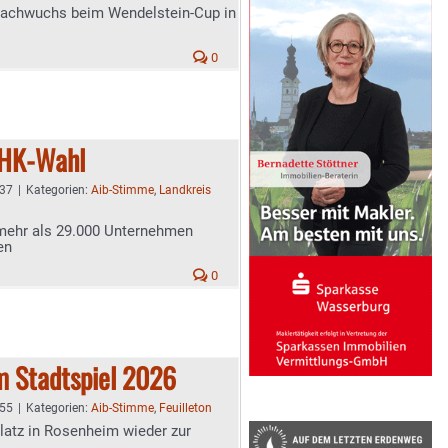
Nachwuchs beim Wendelstein-Cup in
0
IHK-Wahl
:37
|
Kategorien:
Aib-Stimme
,
Landkreis
 mehr als 29.000 Unternehmen
en
0
m Stadtspiel 2026
:55
|
Kategorien:
Aib-Stimme
,
Feuilleton
atz in Rosenheim wieder zur