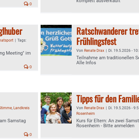
komplett ausverkauft
0
glhuber
Ratschwanderer tre
Frühlingsfest
atsport
|
Tags:
Von
Renate Drax
|
Di. 19.5.2026 - 10
ing Meeting" im
Teilnahme am traditionellen S
Alle Infos
0
Tipps für den Famili
-Stimme
,
Landkreis
Von
Renate Drax
|
Di. 19.5.2026 - 9:
Rosenheim
t am Samstag
Kurs für Eltern: An zwei Sams
Rosenheim - Bitte anmelden
0