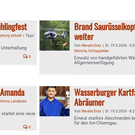
hlingfest
Brand Saurüsselkop
weiter
rburg aktuell
|
Tags:
Von
Renate Drax
|
Di. 19.5.2026 - 9:
e Unterhaltung
Stimme
,
Schlagzeilen
0
Einsatz von handgeführten W
Allgemeinverfügung
r Amanda
Wasserburger Kartfa
Abräumer
timme
,
Landkreis
Von
Renate Drax
|
Di. 19.5.2026 - 8:
startet eine neue
Erneut starkes Abschneiden b
für den Inn-Chiemgau
0