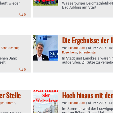
läuft wieder
Wasserburger Leichtathletik-
Bad Aibling am Start
0
Die Ergebnisse der 
,
Schaufenster
,
Von
Renate Drax
|
Di. 19.5.2026 - 15
Rosenheim
,
Schaufenster
enen Jahr:
In Stadt und Landkreis waren
zelt
aufgerufen, 21 Sitze zu vergeb
0
er Stelle
Hoch hinaus mit de
ger-Stimme
,
Von
Renate Drax
|
Di. 19.5.2026 - 14
Im Sommer wird der Ludwigspl
großen Bühne - Zehn Mal