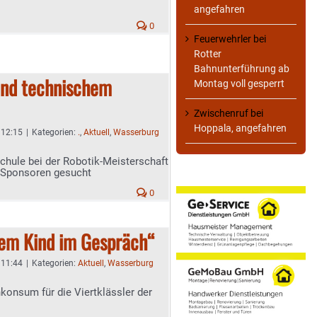
angefahren
0
Feuerwehrler
bei
Rotter
Bahnunterführung ab
und technischem
Montag voll gesperrt
Zwischenruf
bei
Hoppala, angefahren
 12:15
|
Kategorien:
.
,
Aktuell
,
Wasserburg
chule bei der Robotik-Meisterschaft
- Sponsoren gesucht
0
rem Kind im Gespräch“
 11:44
|
Kategorien:
Aktuell
,
Wasserburg
nsum für die Viertklässler der