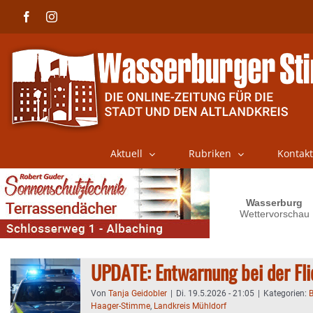
Skip
Facebook
Instagram
to
content
Aktuell
Rubriken
Kontakt
UPDATE: Entwarnung bei der F
Von
Tanja Geidobler
|
Di. 19.5.2026 - 21:05
|
Kategorien:
B
Haager-Stimme
,
Landkreis Mühldorf