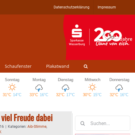
Datenschutzerklärung
Impressum
Schaufenster
Plakatwand
viel Freude dabei
Suche
nach:
:16
|
Kategorien:
Aib-Stimme
,
K