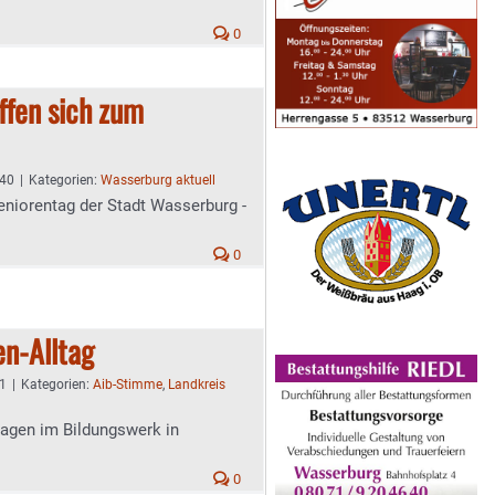
0
ffen sich zum
:40
|
Kategorien:
Wasserburg aktuell
eniorentag der Stadt Wasserburg -
0
en-Alltag
51
|
Kategorien:
Aib-Stimme
,
Landkreis
tagen im Bildungswerk in
0