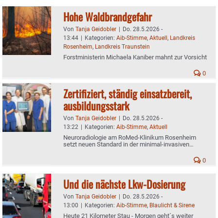
Hohe Waldbrandgefahr
Von
Tanja Geidobler
|
Do. 28.5.2026 -
13:44
|
Kategorien:
Aib-Stimme
,
Aktuell
,
Landkreis
Rosenheim
,
Landkreis Traunstein
Forstministerin Michaela Kaniber mahnt zur Vorsicht
0
Zertifiziert, ständig einsatzbereit,
ausbildungsstark
Von
Tanja Geidobler
|
Do. 28.5.2026 -
13:22
|
Kategorien:
Aib-Stimme
,
Aktuell
Neuroradiologie am RoMed-Klinikum Rosenheim
setzt neuen Standard in der minimal‑invasiven
Schlaganfallbehandlung
0
Und die nächste Lkw-Dosierung
Von
Tanja Geidobler
|
Do. 28.5.2026 -
13:00
|
Kategorien:
Aib-Stimme
,
Blaulicht & Sirene
Heute 21 Kilometer Stau - Morgen geht´s weiter