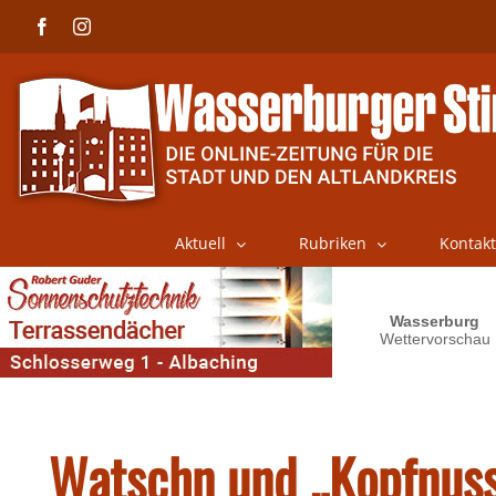
Skip
Facebook
Instagram
to
content
Aktuell
Rubriken
Kontakt
Watschn und „Kopfnuss