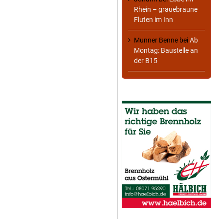
Rhein – grauebraune
Fluten im Inn
Munner Benne
bei
Ab
Montag: Baustelle an
der B15