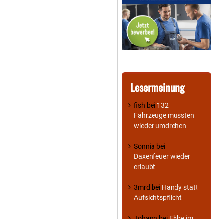
Lesermeinung
fish
bei
132
Fahrzeuge mussten
wieder umdrehen
Sonnia
bei
Daxenfeuer wieder
erlaubt
3mrd
bei
Handy statt
Aufsichtspflicht
Johann
bei
Ebbe im