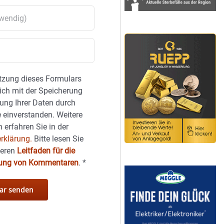
tzung dieses Formulars
sich mit der Speicherung
ung Ihrer Daten durch
 einverstanden. Weitere
 erfahren Sie in der
rklärung.
Bitte lesen Sie
seren
Leitfaden für die
hung von Kommentaren
.
*