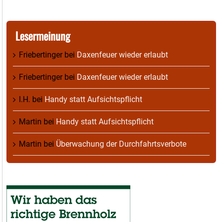
Lesermeinung
Friebertinger
bei
Daxenfeuer wieder erlaubt
Friebertinger
bei
Daxenfeuer wieder erlaubt
I.H.
bei
Handy statt Aufsichtspflicht
Martin
bei
Handy statt Aufsichtspflicht
Martin
bei
Überwachung der Durchfahrtsverbote