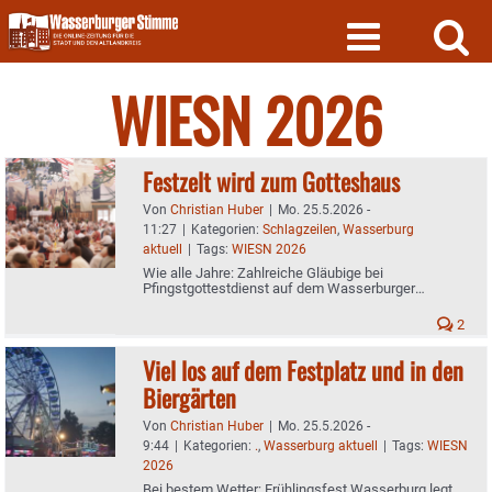
Skip
to
content
WIESN 2026
Festzelt wird zum Gotteshaus
Von
Christian Huber
|
Mo. 25.5.2026 -
11:27
|
Kategorien:
Schlagzeilen
,
Wasserburg
aktuell
|
Tags:
WIESN 2026
Wie alle Jahre: Zahlreiche Gläubige bei
Pfingstgottestdienst auf dem Wasserburger
Frühlingsfest
2
Viel los auf dem Festplatz und in den
Biergärten
Von
Christian Huber
|
Mo. 25.5.2026 -
9:44
|
Kategorien:
.
,
Wasserburg aktuell
|
Tags:
WIESN
2026
Bei bestem Wetter: Frühlingsfest Wasserburg legt