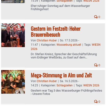
15:39
|
Kategorien:
Schlagzeilen
|
Tags:
WIESN 2026
Eher ruhiger Sonntag auf dem Wasserburger
Frühlingsfest
0
Gestern im Festzelt: Hoher
Brauereibesuch
Von
Christian Huber
|
So. 17.5.2026 -
11:47
|
Kategorien:
Wasserburg aktuell
|
Tags:
WIESN
2026
Dr. Stefan Kreisz, Sprecher der Geschäftsführung
vom Erdinger Weißbräu, zu Gast auf dem
Frühlingsfest
0
Mega-Stimmung in Alm und Zelt
Von
Christian Huber
|
Sa. 16.5.2026 -
14:25
|
Kategorien:
Schlagzeilen
|
Tags:
WIESN 2026
Gestern war Tag 3 des Wasserburger Frühlingsfestes
- Unsere Fotos
0