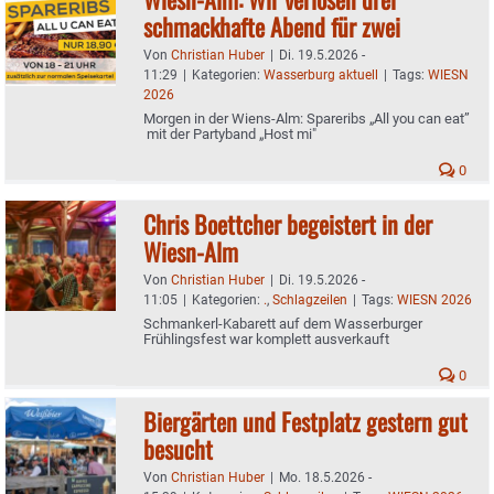
schmackhafte Abend für zwei
Von
Christian Huber
|
Di. 19.5.2026 -
11:29
|
Kategorien:
Wasserburg aktuell
|
Tags:
WIESN
2026
Morgen in der Wiens-Alm: Spareribs „All you can eat”
mit der Partyband „Host mi"
0
Chris Boettcher begeistert in der
Wiesn-Alm
Von
Christian Huber
|
Di. 19.5.2026 -
11:05
|
Kategorien:
.
,
Schlagzeilen
|
Tags:
WIESN 2026
Schmankerl-Kabarett auf dem Wasserburger
Frühlingsfest war komplett ausverkauft
0
Biergärten und Festplatz gestern gut
besucht
Von
Christian Huber
|
Mo. 18.5.2026 -