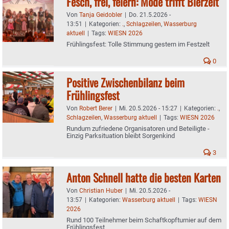
Fesch, frei, feiern: Mode trifft Bierzelt
Von
Tanja Geidobler
|
Do. 21.5.2026 -
13:51
|
Kategorien:
.
,
Schlagzeilen
,
Wasserburg
aktuell
|
Tags:
WIESN 2026
Frühlingsfest: Tolle Stimmung gestern im Festzelt
0
Positive Zwischenbilanz beim
Frühlingsfest
Von
Robert Berer
|
Mi. 20.5.2026 - 15:27
|
Kategorien:
.
,
Schlagzeilen
,
Wasserburg aktuell
|
Tags:
WIESN 2026
Rundum zufriedene Organisatoren und Beteiligte -
Einzig Parksituation bleibt Sorgenkind
3
Anton Schnell hatte die besten Karten
Von
Christian Huber
|
Mi. 20.5.2026 -
13:57
|
Kategorien:
Wasserburg aktuell
|
Tags:
WIESN
2026
Rund 100 Teilnehmer beim Schaftkopfturnier auf dem
Frühlingsfest