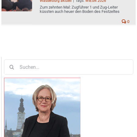
Wasserburg aktuell
|
Tags:
WIESN 2026
Zum zehnten Mal: Zugführer 1 und Zug-Leiter
küssten auch heuer den Boden des Festzeltes
0
Suche
nach: