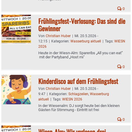
0
Frühlingsfest-Verlosung: Das sind die
Gewinner
Von
Christian Huber
|
Mi. 20.5.2026 -
12:15
|
Kategorien:
Wasserburg aktuell
|
Tags:
WIESN
2026
Heute in der Wiesn-Alm: Spareribs „All you can eat”
mit der Partyband „Host mi"
0
Kinderdisco auf dem Frühlingsfest
Von
Christian Huber
|
Mi. 20.5.2026 -
9:47
|
Kategorien:
Schlagzeilen
,
Wasserburg
aktuell
|
Tags:
WIESN 2026
In der Wiesenalm: DJ sorgt heute bei den kleinen
Gästen für Stimmung - Eintritt ist frei
0
Wiesn-Alm: Wir verlosen drei