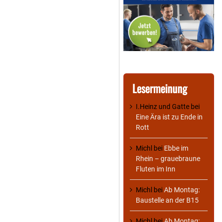
Lesermeinung
I.Heinz und Gatte
bei
Eine Ära ist zu Ende in
Rott
Michl
bei
Ebbe im
Rhein – grauebraune
Fluten im Inn
Michl
bei
Ab Montag:
Baustelle an der B15
Michl
bei
Ab Montag: