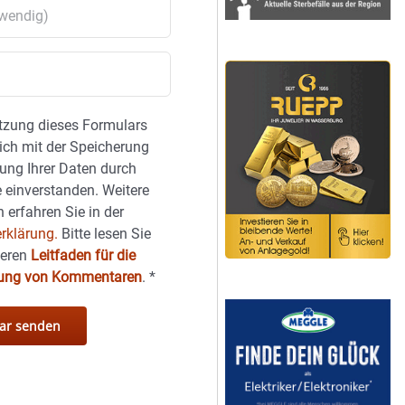
tzung dieses Formulars
sich mit der Speicherung
ung Ihrer Daten durch
 einverstanden. Weitere
 erfahren Sie in der
rklärung.
Bitte lesen Sie
seren
Leitfaden für die
hung von Kommentaren
.
*