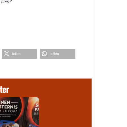
 sein?
teilen
teilen
ter