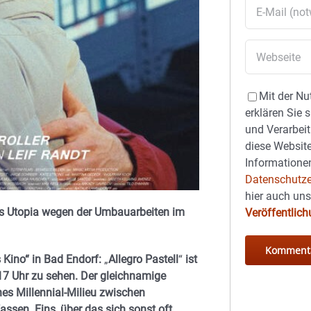
Mit der Nu
erklären Sie 
und Verarbeit
diese Website
Informationen
Datenschutze
hier auch un
as Utopia wegen der Umbauarbeiten im
Veröffentlic
Kino“ in Bad Endorf:
„
Allegro Pastell
“
ist
7 Uhr zu sehen.
D
er gleichnamige
s Millennial-Milieu zwischen
ssen. Eins, über das sich sonst oft