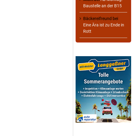
Baustelle an der B15
Bäckereifreund
bei
Eine Ära ist zu Ende in
Rott