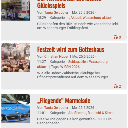
Glücksspiels
Von
Tanja Geidobler
|
Mo. 25.5.2026 -
15:29
|
Kategorien:
.
,
Aktuell
,
Wasserburg aktuell
Glückshafen des BRK ist nach wie vor sehr beliebt
am Wasserburger Frühlingsfest
0
Festzelt wird zum Gotteshaus
Von
Christian Huber
|
Mo. 25.5.2026 -
11:27
|
Kategorien:
Schlagzeilen
,
Wasserburg
aktuell
|
Tags:
WIESN 2026
Wie alle Jahre: Zahlreiche Gläubige bei
Pfingstgottestdienst auf dem Wasserburger
Frühlingsfest
2
„Fliegende“ Marmelade
Von
Tanja Geidobler
|
Mo. 25.5.2026 -
11:01
|
Kategorien:
Aib-Stimme
,
Blaulicht & Sirene
Glas wurde gegen Balkon geworfen - 500 Euro
Sachschaden