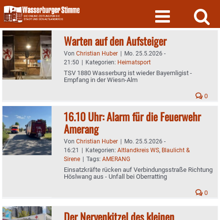
Skip
to
content
Warten auf den Aufsteiger
Von
Christian Huber
|
Mo. 25.5.2026 -
21:50
|
Kategorien:
Heimatsport
TSV 1880 Wasserburg ist wieder Bayernligist -
Empfang in der Wiesn-Alm
0
16.10 Uhr: Alarm für die Feuerwehr
Amerang
Von
Christian Huber
|
Mo. 25.5.2026 -
16:21
|
Kategorien:
Altlandkreis WS
,
Blaulicht &
Sirene
|
Tags:
AMERANG
Einsatzkräfte rücken auf Verbindungsstraße Richtung
Höslwang aus - Unfall bei Oberratting
0
Der Nervenkitzel des kleinen