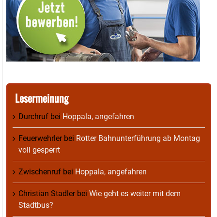
Lesermeinung
Durchruf
bei
Hoppala, angefahren
Feuerwehrler
bei
Rotter Bahnunterführung ab Montag
voll gesperrt
Zwischenruf
bei
Hoppala, angefahren
Christian Stadler
bei
Wie geht es weiter mit dem
Stadtbus?