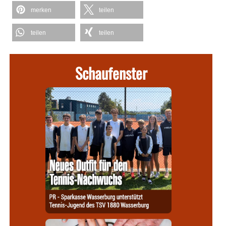
merken
teilen
teilen
teilen
Schaufenster