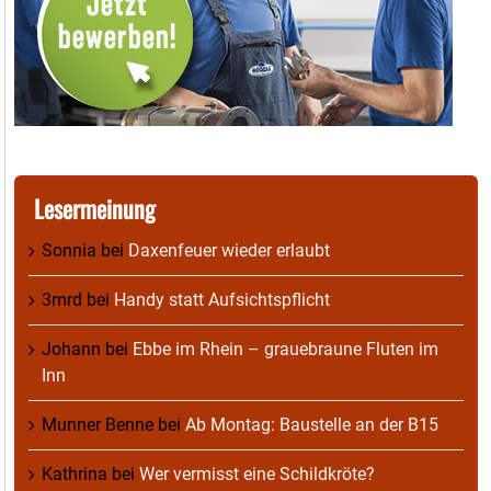
Lesermeinung
Sonnia
bei
Daxenfeuer wieder erlaubt
3mrd
bei
Handy statt Aufsichtspflicht
Johann
bei
Ebbe im Rhein – grauebraune Fluten im
Inn
Munner Benne
bei
Ab Montag: Baustelle an der B15
Kathrina
bei
Wer vermisst eine Schildkröte?