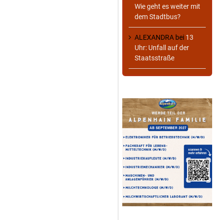
Wie geht es weiter mit
dem Stadtbus?
ALEXANDRA
bei
13
Uhr: Unfall auf der
Staatsstraße