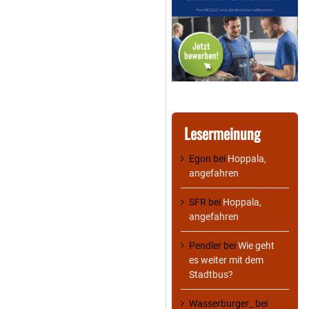
Lesermeinung
Egon
bei
Hoppala,
angefahren
SFR
bei
Hoppala,
angefahren
Pendler
bei
Wie geht
es weiter mit dem
Stadtbus?
Wasserburger_
bei