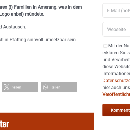
ren (!) Familien in Amerang, was in dem
Logo anbei) mündete.
nd Austausch.
h in Pfaffing sinnvoll umsetzbar sein
Mit der Nu
erklären Sie 
und Verarbeit
diese Website
Informationen
Datenschutze
hier auch un
teilen
teilen
Veröffentlic
ter