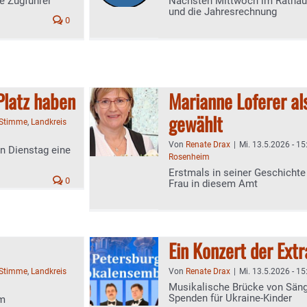
ie Zugführer
Nächsten Mittwoch im Rathau
und die Jahresrechnung
0
-Platz haben
Marianne Loferer al
gewählt
-Stimme
,
Landkreis
Von
Renate Drax
|
Mi. 13.5.2026 - 15
n Dienstag eine
Rosenheim
Erstmals in seiner Geschichte
0
Frau in diesem Amt
Ein Konzert der Extr
-Stimme
,
Landkreis
Von
Renate Drax
|
Mi. 13.5.2026 - 15
Musikalische Brücke von Säng
Spenden für Ukraine-Kinder
im