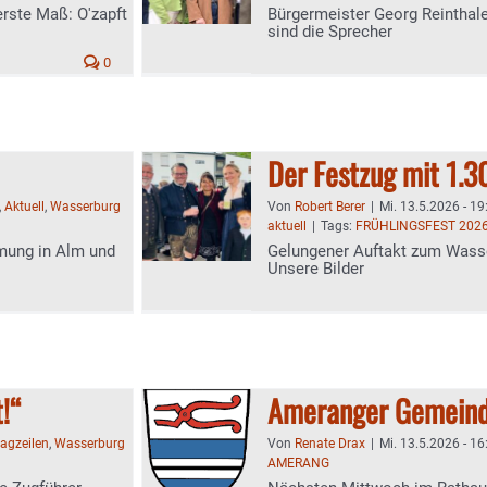
erste Maß: O'zapft
Bürgermeister Georg Reinthale
sind die Sprecher
0
Der Festzug mit 1.
,
Aktuell
,
Wasserburg
Von
Robert Berer
|
Mi. 13.5.2026 - 19
aktuell
|
Tags:
FRÜHLINGSFEST 202
mmung in Alm und
Gelungener Auftakt zum Wasse
Unsere Bilder
!“
Ameranger Gemeind
agzeilen
,
Wasserburg
Von
Renate Drax
|
Mi. 13.5.2026 - 16
AMERANG