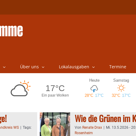
Über uns
Lokalausgaben
Termine
ge!
Wie die Grünen im Kr
andkreis WS
|
Tags:
Von
Renate Drax
|
Mi. 13.5.2026 - 20
Rosenheim