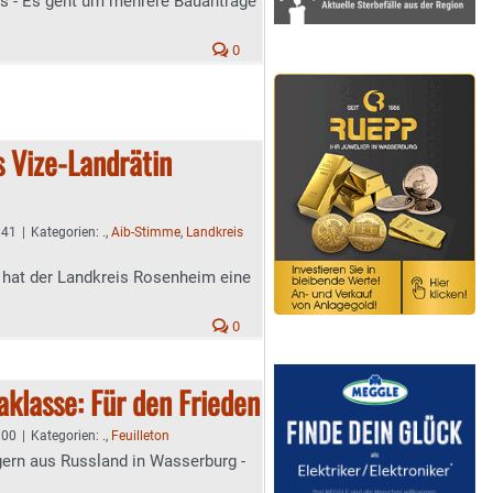
s - Es geht um mehrere Bauanträge
0
s Vize-Landrätin
:41
|
Kategorien:
.
,
Aib-Stimme
,
Landkreis
 hat der Landkreis Rosenheim eine
0
aklasse: Für den Frieden
:00
|
Kategorien:
.
,
Feuilleton
ern aus Russland in Wasserburg -