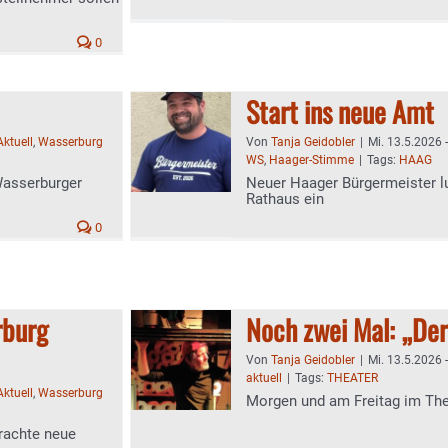
0
Start ins neue Amt
Aktuell
,
Wasserburg
Von
Tanja Geidobler
|
Mi. 13.5.2026 
WS
,
Haager-Stimme
|
Tags:
HAAG
Wasserburger
Neuer Haager Bürgermeister lu
Rathaus ein
0
rburg
Noch zwei Mal: „De
Von
Tanja Geidobler
|
Mi. 13.5.2026 
aktuell
|
Tags:
THEATER
Aktuell
,
Wasserburg
Morgen und am Freitag im Th
rachte neue