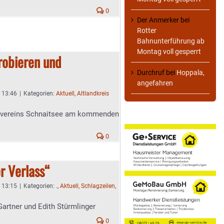
0
Der Anmerker
bei
Rotter
Bahnunterführung ab
Montag voll gesperrt
robieren und
Durchruf
bei
Hoppala,
angefahren
- 13:46
|
Kategorien:
Aktuell
,
Altlandkreis
ikvereins Schnaitsee am kommenden
0
r Verlass“
- 13:15
|
Kategorien:
.
,
Aktuell
,
Schlagzeilen
,
artner und Edith Stürmlinger
0