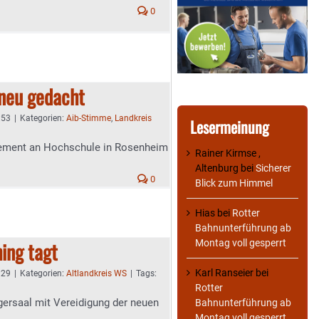
0
 neu gedacht
:53
|
Kategorien:
Aib-Stimme
,
Landkreis
Lesermeinung
gement an Hochschule in Rosenheim
Rainer Kirmse ,
Altenburg
bei
Sicherer
0
Blick zum Himmel
Hias
bei
Rotter
Bahnunterführung ab
Montag voll gesperrt
ing tagt
Karl Ranseier
bei
:29
|
Kategorien:
Altlandkreis WS
|
Tags:
Rotter
rsaal mit Vereidigung der neuen
Bahnunterführung ab
Montag voll gesperrt