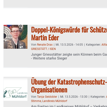
Doppel-Königswürde für Schütz
Martin Eder
Von
Renate Drax
|
Mi. 13.5.2026 - 14:05
|
Kategorien:
Altl
GRIESSTÄTT / ISEN
Junger Griesstätter zeigte sein Können beim Ga
- Weitere starke Sieger
Übung der Katastrophenschutz-
Organisationen
Von
Tanja Geidobler
|
Mi. 13.5.2026 - 13:30
|
Kategorien:
Stimme
,
Landkreis Mühldorf
Am Freitag im Landkreises Mühldorf – Verkehrs