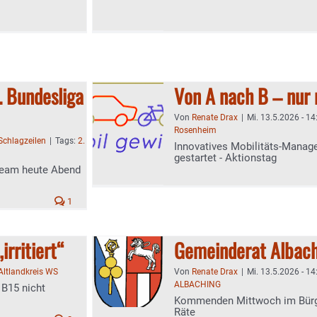
. Bundesliga
Von A nach B – nur
Von
Renate Drax
|
Mi. 13.5.2026 - 14
Rosenheim
Schlagzeilen
|
Tags:
2.
Innovatives Mobilitäts-Mana
gestartet - Aktionstag
gteam heute Abend
1
irritiert“
Gemeinderat Albach
Altlandkreis WS
Von
Renate Drax
|
Mi. 13.5.2026 - 14
ALBACHING
 B15 nicht
Kommenden Mittwoch im Bürge
Räte