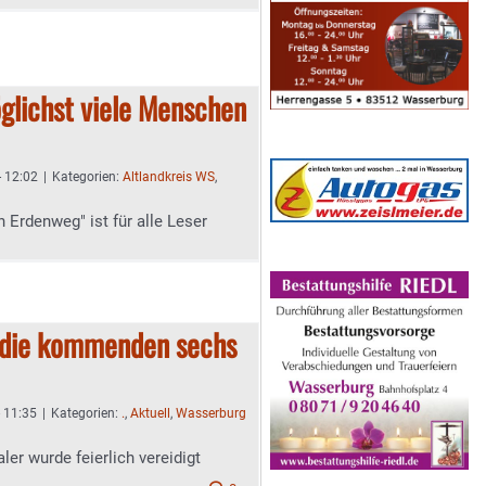
öglichst viele Menschen
- 12:02
|
Kategorien:
Altlandkreis WS
,
 Erdenweg" ist für alle Leser
f die kommenden sechs
- 11:35
|
Kategorien:
.
,
Aktuell
,
Wasserburg
er wurde feierlich vereidigt