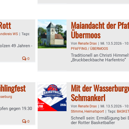
Rott
Maiandacht der Pfaf
Übermoos
andkreis WS
|
Tags:
Von
Renate Drax
|
Mi. 13.5.2026 - 10
tolzen 49 Jahren -
PFAFFING / ÜBERMOOS
Traditionell an Christi Himme
0
„Bruckbeckbache Harfentrio“
hlingfest
Mit der Wasserburg
Schmankerl
serburg
Von
Renate Drax
|
Mi. 13.5.2026 - 10
pfen gegen 19.30
Stimme
,
Heimatsport
|
Tags:
BASKE
Schnell sein: Ermäßigung bei
0
der Rotter Basketballer