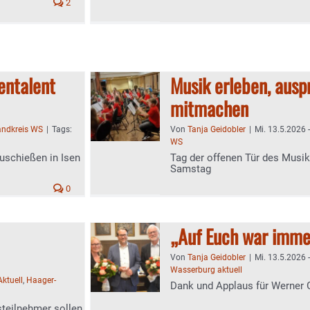
2
entalent
Musik erleben, ausp
mitmachen
andkreis WS
|
Tags:
Von
Tanja Geidobler
|
Mi. 13.5.2026 
WS
uschießen in Isen
Tag der offenen Tür des Mus
Samstag
0
„Auf Euch war imme
Von
Tanja Geidobler
|
Mi. 13.5.2026 
Wasserburg aktuell
Aktuell
,
Haager-
Dank und Applaus für Werner G
teilnehmer sollen