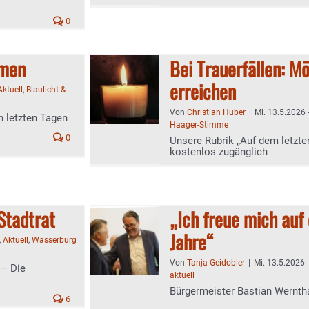
0
mmen
Bei Trauerfällen: M
erreichen
Aktuell
,
Blaulicht &
Von
Christian Huber
|
Mi. 13.5.2026 
 letzten Tagen
Haager-Stimme
0
Unsere Rubrik „Auf dem letzten
kostenlos zugänglich
Stadtrat
„Ich freue mich au
Jahre“
,
Aktuell
,
Wasserburg
Von
Tanja Geidobler
|
Mi. 13.5.2026 
 – Die
aktuell
Bürgermeister Bastian Wernthal
6