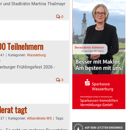
r und Stadträtin Martina Thalmayr
0
300 Teilnehmern
:41
|
Kategorien:
Wasserburg
6
rburger Frühlingsfest 2026 -
3
erat tagt
:37
|
Kategorien:
Altlandkreis WS
|
Tags: