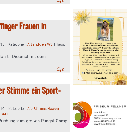
0
finger Frauen in
:35
|
Kategorien:
Altlandkreis WS
|
Tags:
lfahrt - Diesmal mit dem
0
er Stimme ein Sport-
:10
|
Kategorien:
Aib-Stimme
,
Haager-
TBALL
 Buchung zum großen Pfingst-Camp