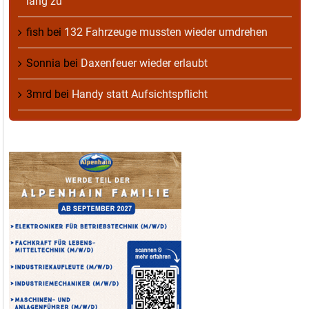
lang zu
fish
bei
132 Fahrzeuge mussten wieder umdrehen
Sonnia
bei
Daxenfeuer wieder erlaubt
3mrd
bei
Handy statt Aufsichtspflicht