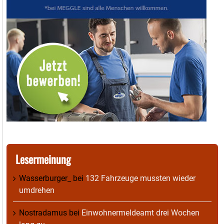
Lesermeinung
Wasserburger_
bei
132 Fahrzeuge mussten wieder
umdrehen
Nostradamus
bei
Einwohnermeldeamt drei Wochen