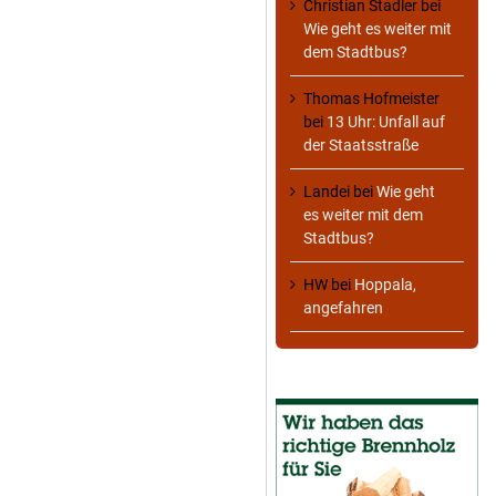
Christian Stadler
bei
Wie geht es weiter mit
dem Stadtbus?
Thomas Hofmeister
bei
13 Uhr: Unfall auf
der Staatsstraße
Landei
bei
Wie geht
es weiter mit dem
Stadtbus?
HW
bei
Hoppala,
angefahren