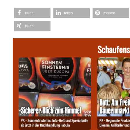
teilen
teilen
merken
teilen
Schaufens