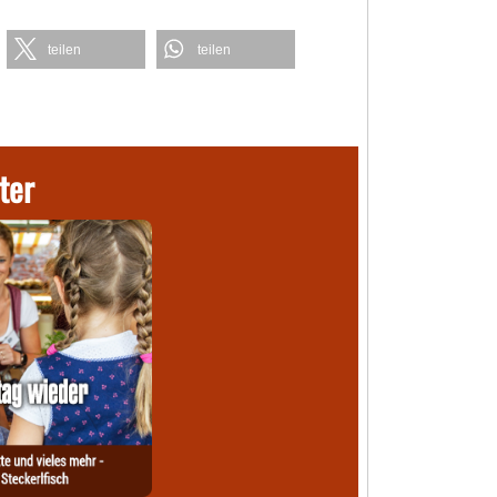
teilen
teilen
ter