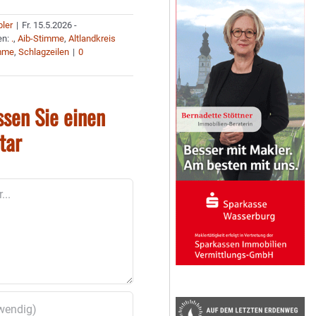
bler
|
Fr. 15.5.2026 -
en:
.
,
Aib-Stimme
,
Altlandkreis
mme
,
Schlagzeilen
|
0
ssen Sie einen
tar