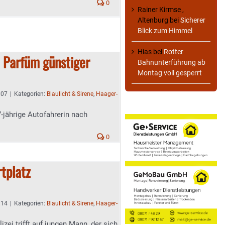
0
Rainer Kirmse ,
Altenburg
bei
Sicherer
Blick zum Himmel
Hias
bei
Rotter
 Parfüm günstiger
Bahnunterführung ab
Montag voll gesperrt
:07
|
Kategorien:
Blaulicht & Sirene
,
Haager-
-jährige Autofahrerin nach
0
tplatz
:14
|
Kategorien:
Blaulicht & Sirene
,
Haager-
ei trifft auf jungen Mann, der sich