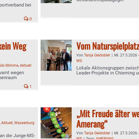
portverband bei
0
kein Weg
Vom Naturspielplat
Von
Tanja Geidobler
|
Mi. 27.5.2026 
WS
Aib-Stimme
,
Aktuell
Lokale Aktionsgruppen zwisch
warnt wegen
Leader-Projekte in Chieming u
lpenraum
1
„Mit Freude älter w
Amerang“
,
Aktuell
,
Wasserburg
Von
Tanja Geidobler
|
Mi. 27.5.2026 
an die Junge-MS-
WS
|
Tags:
AMERANG