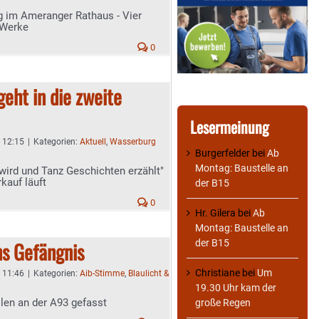
 im Ameranger Rathaus - Vier
 Werke
0
eht in die zweite
Lesermeinung
- 12:15
|
Kategorien:
Aktuell
,
Wasserburg
Burgerfelder
bei
Ab
Montag: Baustelle an
ird und Tanz Geschichten erzählt"
kauf läuft
der B15
0
Hr. Gilera
bei
Ab
Montag: Baustelle an
der B15
ns Gefängnis
Christiane
bei
Um
- 11:46
|
Kategorien:
Aib-Stimme
,
Blaulicht &
19.30 Uhr kam der
len an der A93 gefasst
große Regen