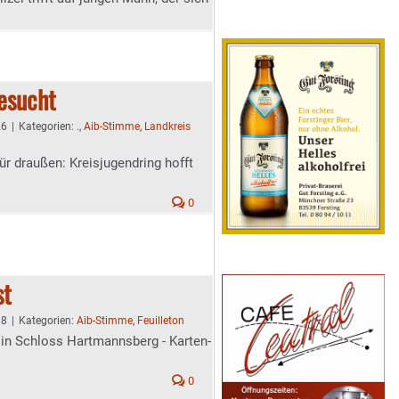
esucht
26
|
Kategorien:
.
,
Aib-Stimme
,
Landkreis
für draußen: Kreisjugendring hofft
0
st
38
|
Kategorien:
Aib-Stimme
,
Feuilleton
in Schloss Hartmannsberg - Karten-
0