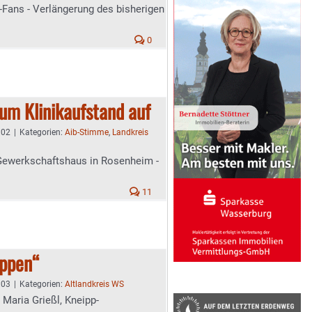
-Fans - Verlängerung des bisherigen
0
zum Klinikaufstand auf
:02
|
Kategorien:
Aib-Stimme
,
Landkreis
ewerkschaftshaus in Rosenheim -
11
ppen“
:03
|
Kategorien:
Altlandkreis WS
 Maria Grießl, Kneipp-