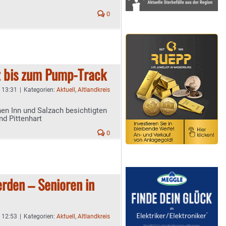
0
z bis zum Pump-Track
- 13:31
|
Kategorien:
Aktuell
,
Altlandkreis
en Inn und Salzach besichtigten
nd Pittenhart
0
erden – Senioren in
- 12:53
|
Kategorien:
Aktuell
,
Altlandkreis