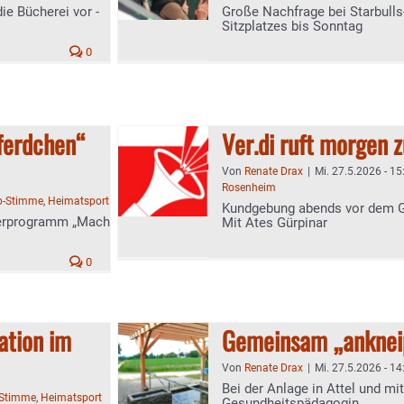
ie Bücherei vor -
Große Nachfrage bei Starbulls
Sitzplatzes bis Sonntag
0
pferdchen“
Ver.di ruft morgen 
Von
Renate Drax
|
Mi. 27.5.2026 - 15
Rosenheim
b-Stimme
,
Heimatsport
Kundgebung abends vor dem G
derprogramm „Mach
Mit Ates Gürpinar
0
ation im
Gemeinsam „anknei
Von
Renate Drax
|
Mi. 27.5.2026 - 14
Bei der Anlage in Attel und mit
-Stimme
,
Heimatsport
Gesundheitspädagogin