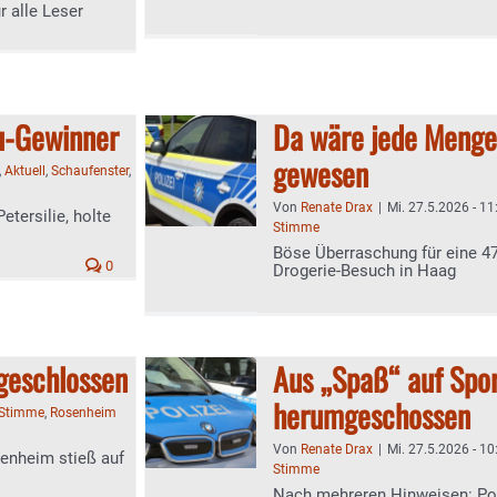
r alle Leser
u-Gewinner
Da wäre jede Menge
gewesen
,
Aktuell
,
Schaufenster
,
Von
Renate Drax
|
Mi. 27.5.2026 - 11
etersilie, holte
Stimme
Böse Überraschung für eine 47
0
Drogerie-Besuch in Haag
geschlossen
Aus „Spaß“ auf Spor
herumgeschossen
-Stimme
,
Rosenheim
Von
Renate Drax
|
Mi. 27.5.2026 - 10
enheim stieß auf
Stimme
Nach mehreren Hinweisen: Poliz