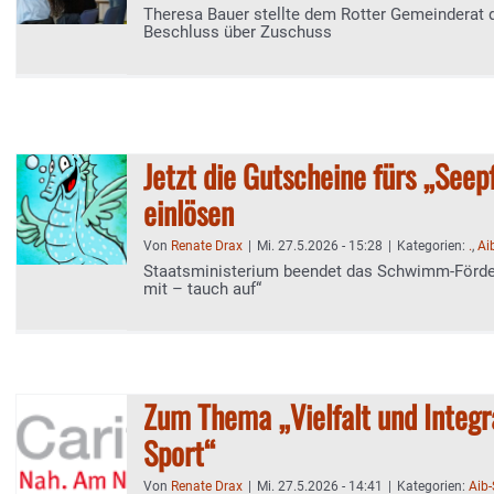
Theresa Bauer stellte dem Rotter Gemeinderat d
Beschluss über Zuschuss
Jetzt die Gutscheine fürs „See
einlösen
Von
Renate Drax
|
Mi. 27.5.2026 - 15:28
|
Kategorien:
.
,
Ai
Staatsministerium beendet das Schwimm-För
mit – tauch auf“
Zum Thema „Vielfalt und Integr
Sport“
Von
Renate Drax
|
Mi. 27.5.2026 - 14:41
|
Kategorien:
Aib