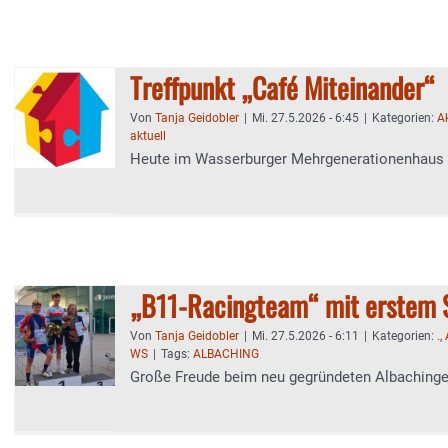
Treffpunkt „Café Miteinander“
Von
Tanja Geidobler
|
Mi. 27.5.2026 - 6:45
|
Kategorien:
Ak
aktuell
Heute im Wasserburger Mehrgenerationenhaus
„B11-Racingteam“ mit erstem 
Von
Tanja Geidobler
|
Mi. 27.5.2026 - 6:11
|
Kategorien:
.
,
WS
|
Tags:
ALBACHING
Große Freude beim neu gegründeten Albaching