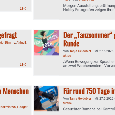
Morgen Ausstellungseröffnung
0
Hobby-Fotografen zeigen ihre
gefragt
Der „Tanzsommer“ g
Runde
Aib-Stimme
,
Aktuell
,
Von
Tanja Geidobler
|
Mi. 27.5.2026 
aktuell
„Wenn Bewegung zur Sprache w
0
an zwei Wochenenden - Vorver
le Menschen
Für rund 750 Tage i
Von
Tanja Geidobler
|
Mi. 27.5.2026 
Sirene
andkreis WS
,
Haager-
Gesuchter Rumäne bei Kontrol