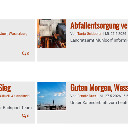
Abfallentsorgung ve
tuell
,
Wasserburg
Von
Tanja Geidobler
|
Mi. 27.5.2026 
Landratsamt Mühldorf informi
0
Sieg
Guten Morgen, Wass
Aktuell
,
Altlandkreis
Von
Renate Drax
|
Mi. 27.5.2026 - 5:
Unser Kalenderblatt zum heuti
er Radsport-Team
0