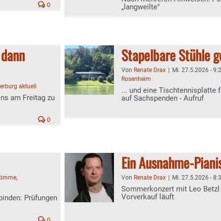
0
„langweilte"
 dann
Stapelbare Stühle g
Von
Renate Drax
|
Mi. 27.5.2026 - 9:
Rosenheim
rburg aktuell
... und eine Tischtennisplatte 
ns am Freitag zu
auf Sachspenden - Aufruf
0
Ein Ausnahme-Piani
Stimme
,
Von
Renate Drax
|
Mi. 27.5.2026 - 8:
Sommerkonzert mit Leo Betzl 
Vorverkauf läuft
binden: Prüfungen
0