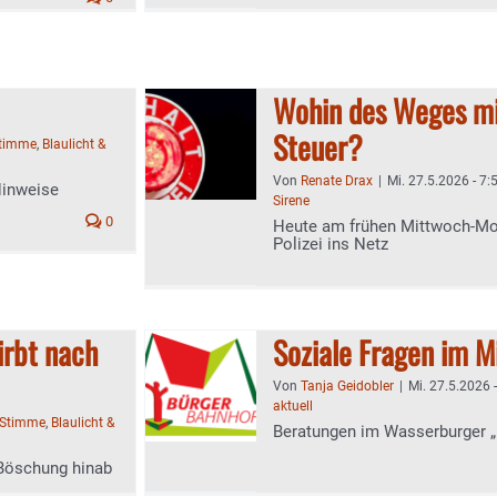
Wohin des Weges mi
Steuer?
Stimme
,
Blaulicht &
Von
Renate Drax
|
Mi. 27.5.2026 - 7:
Hinweise
Sirene
0
Heute am frühen Mittwoch-Mor
Polizei ins Netz
irbt nach
Soziale Fragen im M
Von
Tanja Geidobler
|
Mi. 27.5.2026 
aktuell
-Stimme
,
Blaulicht &
Beratungen im Wasserburger „
 Böschung hinab