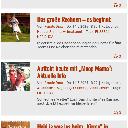
0
Das große Rechnen – es beginnt
Von
Renate Drax
|
Do. 14.5.2026 - 8:37
|
Kategorien:
Haager-Stimme
,
Heimatsport
|
Tags:
FUSSBALL-
KREISLIGA
In der Kreisliga Hochspannung an der Spitze für fünf
Teams und Reichertsheim mittendrin
0
Auftakt heute mit „Moop Mama“:
Aktuelle Info
Von
Renate Drax
|
Do. 14.5.2026 - 8:22
|
Kategorien:
.
,
Altlandkreis WS
,
Haager-Stimme
,
Schaufenster
|
Tags:
FICHTERS
Schlechtes Wetter? Egal. Das „Fichters" in Ramsau
sagt: „Bleibt flexibel, wir bleiben's eh!"
0
Heid is wos los beim „Kirma“ in