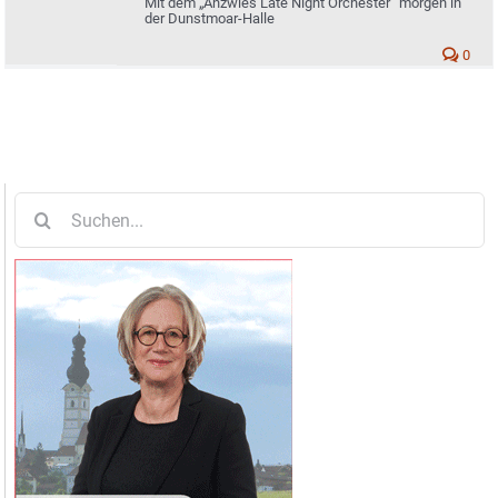
Mit dem „Anzwies Late Night Orchester“ morgen in
der Dunstmoar-Halle
0
Suche
nach: