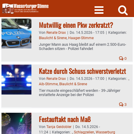
Skip
to
content
Mutwillig einen Pkw zerkratzt?
Von
Renate Drax
|
Do. 14.5.2026 - 17:05
|
Kategorien:
Blaulicht & Sirene
,
Haager-Stimme
Junger Mann aus Haag bleibt auf einem 2.500-Euro-
Schaden sitzen - Polizei fahndet
0
Katze durch Schuss schwerstverletzt
Von
Renate Drax
|
Do. 14.5.2026 - 17:00
|
Kategorien:
.
,
Aib-Stimme
,
Blaulicht & Sirene
Tier musste eingeschläfert werden - 39-Jähriger
erstattete Anzeige bei der Polizei
3
Festauftakt nach Maß
Von
Tanja Geidobler
|
Do. 14.5.2026 -
11:24
|
Kategorien:
.
,
Schlagzeilen
,
Wasserburg