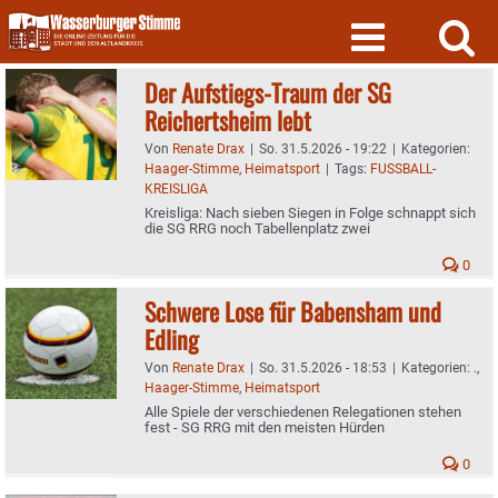
Skip
to
content
Der Aufstiegs-Traum der SG
Reichertsheim lebt
Von
Renate Drax
|
So. 31.5.2026 - 19:22
|
Kategorien:
Haager-Stimme
,
Heimatsport
|
Tags:
FUSSBALL-
KREISLIGA
Kreisliga: Nach sieben Siegen in Folge schnappt sich
die SG RRG noch Tabellenplatz zwei
0
Schwere Lose für Babensham und
Edling
Von
Renate Drax
|
So. 31.5.2026 - 18:53
|
Kategorien:
.
,
Haager-Stimme
,
Heimatsport
Alle Spiele der verschiedenen Relegationen stehen
fest - SG RRG mit den meisten Hürden
0