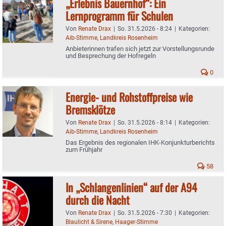
„Erlebnis Bauernhof“: Ein
Lernprogramm für Schulen
Von
Renate Drax
|
So. 31.5.2026 - 8:24
|
Kategorien:
Aib-Stimme
,
Landkreis Rosenheim
Anbieterinnen trafen sich jetzt zur Vorstellungsrunde
und Besprechung der Hofregeln
0
Energie- und Rohstoffpreise wie
Bremsklötze
Von
Renate Drax
|
So. 31.5.2026 - 8:14
|
Kategorien:
Aib-Stimme
,
Landkreis Rosenheim
Das Ergebnis des regionalen IHK-Konjunkturberichts
zum Frühjahr
58
In „Schlangenlinien“ auf der A94
durch die Nacht
Von
Renate Drax
|
So. 31.5.2026 - 7:30
|
Kategorien:
Blaulicht & Sirene
,
Haager-Stimme