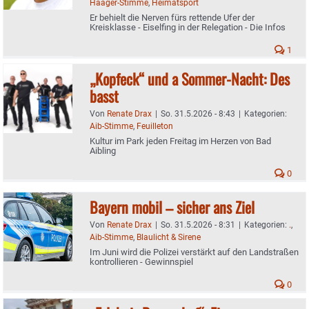
Haager-Stimme
,
Heimatsport
Er behielt die Nerven fürs rettende Ufer der
Kreisklasse - Eiselfing in der Relegation - Die Infos
1
„Kopfeck“ und a Sommer-Nacht: Des
basst
Von
Renate Drax
|
So. 31.5.2026 - 8:43
|
Kategorien:
Aib-Stimme
,
Feuilleton
Kultur im Park jeden Freitag im Herzen von Bad
Aibling
0
Bayern mobil – sicher ans Ziel
Von
Renate Drax
|
So. 31.5.2026 - 8:31
|
Kategorien:
.
,
Aib-Stimme
,
Blaulicht & Sirene
Im Juni wird die Polizei verstärkt auf den Landstraßen
kontrollieren - Gewinnspiel
0