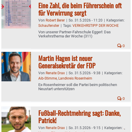
Eine Zahl, die beim Führerschein oft
für Verwirrung sorgt
Von
Robert Berer
|
So. 31.5.2026 - 11:20
|
Kategorien:
Schaufenster
|
Tags:
VERKEHRSTIPP DER WOCHE
Von unserer Partner-Fahrschule Eggerl: Das
Verkehrsthema der Woche (311)
0
Martin Hagen ist neuer
Generalsekretär der FDP
Von
Renate Drax
|
So. 31.5.2026 - 9:38
|
Kategorien:
Aib-Stimme
,
Landkreis Rosenheim
Ex-Rosenheimer soll die Partei beim politischen
Neustart unterstützen
0
Fußball-Rechtmehring sagt: Danke,
Patrick!
Von
Renate Drax
|
So. 31.5.2026 - 9:15
|
Kategorien:
.
,