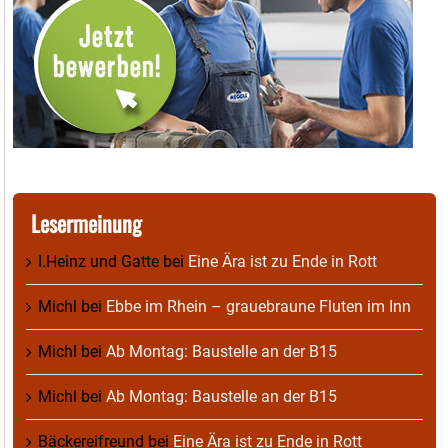
Lesermeinung
I.Heinz und Gatte
bei
Eine Ära ist zu Ende in Rott
Michl
bei
Ebbe im Rhein – grauebraune Fluten im Inn
Michl
bei
Ab Montag: Baustelle an der B15
Michl
bei
Ab Montag: Baustelle an der B15
Bäckereifreund
bei
Eine Ära ist zu Ende in Rott