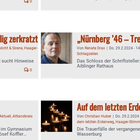
0
ig zerkratzt
„Nürnberg ’46 – Tr
licht & Sirene
,
Haager-
Von
Renate Drax
|
Do. 29.2.2024 - 1
Schlagzeilen
d sucht Hinweise
Das Schloss der Schriftstell
Aiblinger Rathaus
0
Auf dem letzten Er
Aktuell
,
Altlandkreis
Von
Christian Huber
|
Do. 29.2.2024 
dem letzten Erdenweg
,
Haager-Stim
h im Gymnasium
Die Trauerfälle der vergangene
sef Koffler
Wasserburg