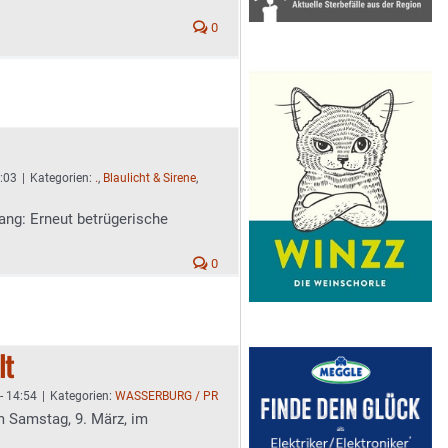
0
5:03
|
Kategorien:
.
,
Blaulicht & Sirene
,
ang: Erneut betrügerische
0
lt
- 14:54
|
Kategorien:
WASSERBURG / PR
m Samstag, 9. März, im