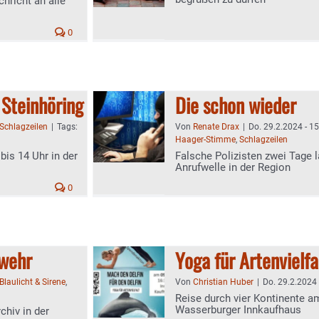
hricht an alle
0
 Steinhöring
Die schon wieder
Schlagzeilen
|
Tags:
Von
Renate Drax
|
Do. 29.2.2024 - 1
Haager-Stimme
,
Schlagzeilen
is 14 Uhr in der
Falsche Polizisten zwei Tage l
Anrufwelle in der Region
0
rwehr
Yoga für Artenvielfa
Blaulicht & Sirene
,
Von
Christian Huber
|
Do. 29.2.2024 
Reise durch vier Kontinente a
Wasserburger Innkaufhaus
hiv in der