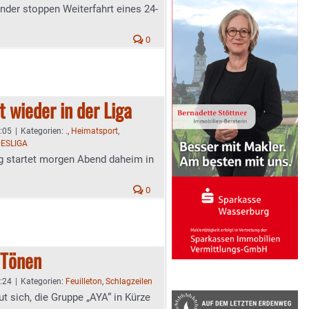
nder stoppen Weiterfahrt eines 24-
0
t wieder in der Liga
6:05
|
Kategorien:
.
,
Heimatsport
,
ESLIGA
g startet morgen Abend daheim in
0
 Tönen
5:24
|
Kategorien:
Feuilleton
,
Schlagzeilen
ut sich, die Gruppe „AYA“ in Kürze