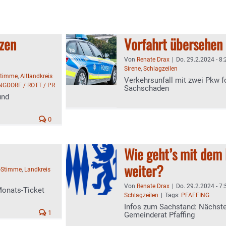
zen
Vorfahrt übersehen
Von
Renate Drax
|
Do. 29.2.2024 - 8:
Sirene
,
Schlagzeilen
Stimme
,
Altlandkreis
Verkehrsunfall mit zwei Pkw f
NGDORF / ROTT / PR
Sachschaden
und
0
Wie geht’s mit dem
weiter?
-Stimme
,
Landkreis
Von
Renate Drax
|
Do. 29.2.2024 - 7:
Monats-Ticket
Schlagzeilen
|
Tags:
PFAFFING
Infos zum Sachstand: Nächst
1
Gemeinderat Pfaffing