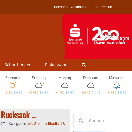
Datenschutzerklärung
Impressum
Schaufenster
Plakatwand
 Rucksack …
Suche
nach:
6:27
|
Kategorien:
Aib-Stimme
,
Blaulicht &