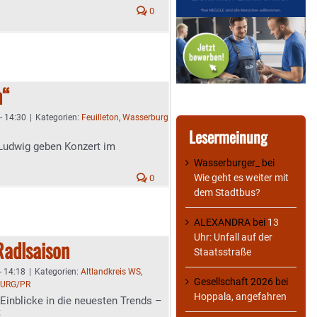
0
n“
- 14:30
|
Kategorien:
Feuilleton
,
Wasserburg
Lesermeinung
Ludwig geben Konzert im
Wasserburger_
bei
Wie geht es weiter mit
0
dem Stadtbus?
ALEXANDRA
bei
13
Uhr: Unfall auf der
Radlsaison
Staatsstraße
- 14:18
|
Kategorien:
Altlandkreis WS
,
Gesellschaft 2026
bei
URG/PR
Hoppala, angefahren
 Einblicke in die neuesten Trends –
t