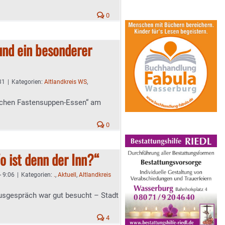
0
 und ein besonderer
31
|
Kategorien:
Altlandkreis WS
,
schen Fastensuppen-Essen“ am
0
o ist denn der Inn?“
- 9:06
|
Kategorien:
.
,
Aktuell
,
Altlandkreis
sgespräch war gut besucht – Stadt
4