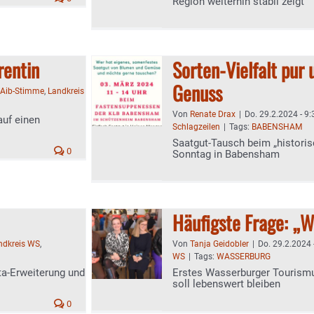
Region weiterhin stabil zeigt"
rentin
Sorten-Vielfalt pur
Genuss
Aib-Stimme
,
Landkreis
Von
Renate Drax
|
Do. 29.2.2024 - 9:
auf einen
Schlagzeilen
|
Tags:
BABENSHAM
Saatgut-Tausch beim „histori
0
Sonntag in Babensham
Häufigste Frage: „W
andkreis WS
,
Von
Tanja Geidobler
|
Do. 29.2.2024 
WS
|
Tags:
WASSERBURG
ta-Erweiterung und
Erstes Wasserburger Tourismu
soll lebenswert bleiben
0