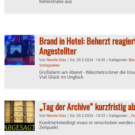
Kellerstraße aus
Brand in Hotel: Beherzt reagier
Angestellter
Von
Renate Drax
|
Do. 29.2.2024 - 14:45
|
Kategorien:
Blau
Schlagzeilen
Großalarm am Abend - Wäschetrockner die Ursa
Viel Glück im Unglück
„Tag der Archive“ kurzfristig a
Von
Renate Drax
|
Do. 29.2.2024 - 14:23
|
Kategorien:
.
,
Fe
Krankheitsbedingt muss er verschoben werden a
Zeitpunkt