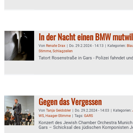
In der Nacht einen BMW mutwill
Von
Renate Drax
|
Do. 29.2.2024 - 14:13
|
Kategorien:
Blau
Stimme
,
Schlagzeilen
Tatort Rosenstraße in Gars - Polizei fahndet un
Gegen das Vergessen
Von
Tanja Geidobler
|
Do. 29.2.2024 - 14:03
|
Kategorien:
WS
,
Haager-Stimme
|
Tags:
GARS
Konzert des Jewish Chamber Orchestra Munic
Gars – Schicksal des jüdischen Komponisten Jó
eindringlich inszeniert