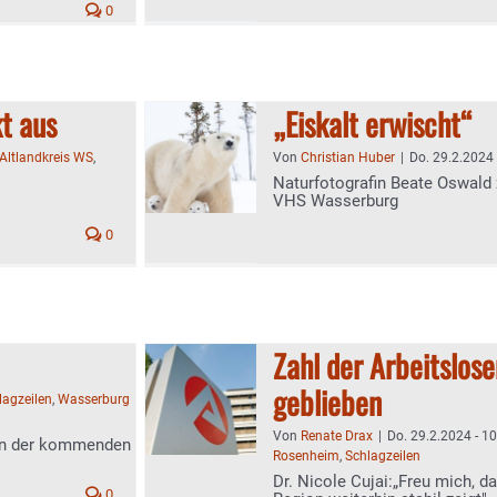
0
t aus
„Eiskalt erwischt“
Altlandkreis WS
,
Von
Christian Huber
|
Do. 29.2.2024 
Naturfotografin Beate Oswald z
VHS Wasserburg
0
Zahl der Arbeitslos
geblieben
lagzeilen
,
Wasserburg
Von
Renate Drax
|
Do. 29.2.2024 - 1
 in der kommenden
Rosenheim
,
Schlagzeilen
Dr. Nicole Cujai:„Freu mich, d
0