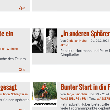
0
te ein
„In anderen Sphäre
Von
Christian Huber
|
Do. 29.2.2024 
aktuell
licht & Sirene
,
Rebekka Hartmann und Peter 
Gimplkeller
che des Feuers -
0
bgesagt
Bunter Start in die 
uilleton
,
Schlagzeilen
Von
Tanja Geidobler
|
Do. 29.2.2024 
WASSERBURG / PR
|
Tags:
WASSERB
uf einen späteren
Fahrradwelt Huber bietet tolle
viele Programmpunkte geplan