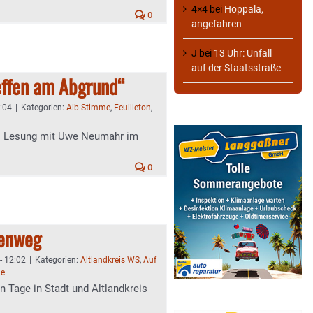
4×4
bei
Hoppala,
0
angefahren
J
bei
13 Uhr: Unfall
auf der Staatsstraße
effen am Abgrund“
4:04
|
Kategorien:
Aib-Stimme
,
Feuilleton
,
er: Lesung mit Uwe Neumahr im
0
denweg
- 12:02
|
Kategorien:
Altlandkreis WS
,
Auf
me
n Tage in Stadt und Altlandkreis