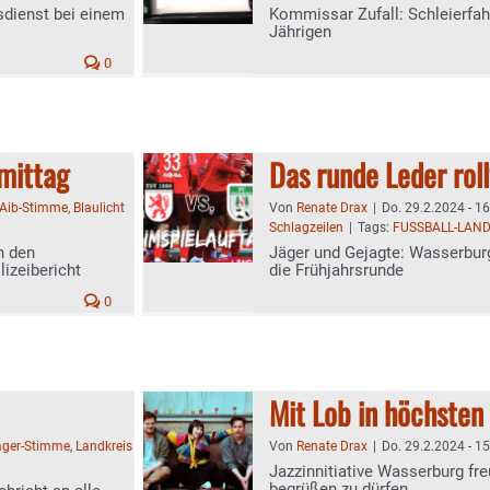
sdienst bei einem
Kommissar Zufall: Schleierfah
Jährigen
0
mittag
Das runde Leder roll
Aib-Stimme
,
Blaulicht
Von
Renate Drax
|
Do. 29.2.2024 - 1
Schlagzeilen
|
Tags:
FUSSBALL-LAND
n den
Jäger und Gejagte: Wasserbur
izeibericht
die Frühjahrsrunde
0
Mit Lob in höchsten
ger-Stimme
,
Landkreis
Von
Renate Drax
|
Do. 29.2.2024 - 1
Jazzinnitiative Wasserburg fre
begrüßen zu dürfen