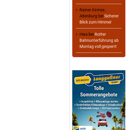
Rainer Kirmse ,
Altenburg
bei
Sicherer
Blick zum Himmel
Hias
bei
Rotter
Bahnunterführung ab
Montag voll gesperrt