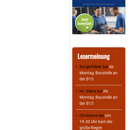
Lesermeinung
Burgerfelder
bei
Ab
Montag: Baustelle an
der B15
Hr. Gilera
bei
Ab
Montag: Baustelle an
der B15
Christiane
bei
Um
19.30 Uhr kam der
große Regen