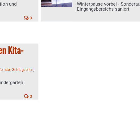
tion und
Winterpause vorbei - Sondera
Eingangsbereichs saniert
0
en Kita-
enster
,
Schlagzeilen
,
indergarten
0