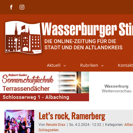
Skip
Facebook
Instagram
to
content
Aktuell
Rubriken
Kontakt
Let’s rock, Ramerberg
Von
Renate Drax
|
So. 4.2.2024 - 12:32
|
Kategorien:
Altla
Schlagzeilen