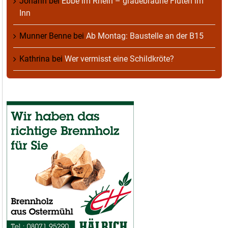
Johann
bei
Ebbe im Rhein – grauebraune Fluten im
Inn
Munner Benne
bei
Ab Montag: Baustelle an der B15
Kathrina
bei
Wer vermisst eine Schildkröte?