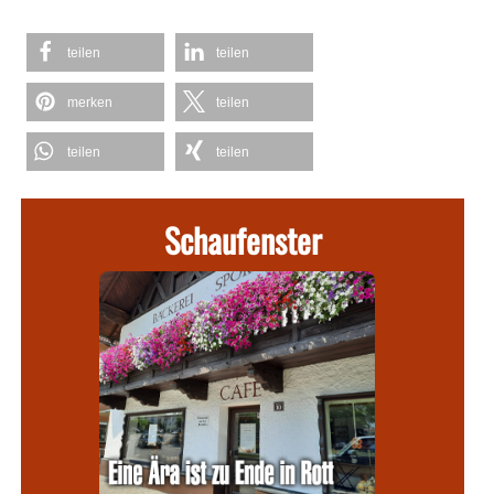
teilen
teilen
merken
teilen
teilen
teilen
Schaufenster