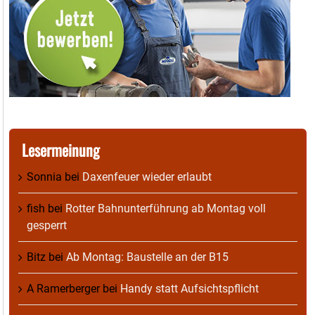
Lesermeinung
Sonnia
bei
Daxenfeuer wieder erlaubt
fish
bei
Rotter Bahnunterführung ab Montag voll
gesperrt
Bitz
bei
Ab Montag: Baustelle an der B15
A Ramerberger
bei
Handy statt Aufsichtspflicht