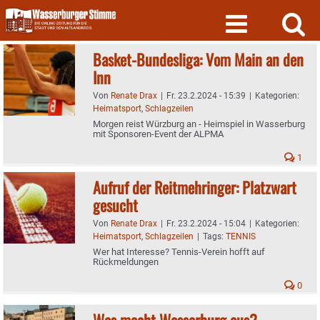
Skip
to
content
Basket-Bundesliga: Vom Main an den
Inn
Von
Renate Drax
|
Fr. 23.2.2024 - 15:39
|
Kategorien:
Heimatsport
,
Schlagzeilen
Morgen reist Würzburg an - Heimspiel in Wasserburg
mit Sponsoren-Event der ALPMA
1
Aufruf der Reitmehringer: Platzwart
gesucht
Von
Renate Drax
|
Fr. 23.2.2024 - 15:04
|
Kategorien:
Heimatsport
,
Schlagzeilen
|
Tags:
TENNIS
Wer hat Interesse? Tennis-Verein hofft auf
Rückmeldungen
0
Was macht Wasserburg aus?