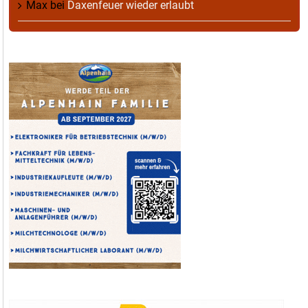
Max
bei
Daxenfeuer wieder erlaubt