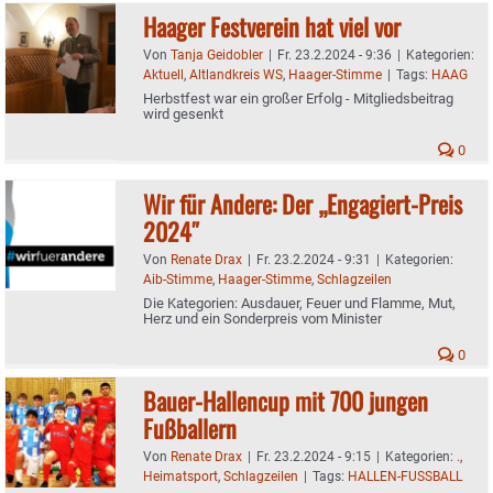
Haager Festverein hat viel vor
Von
Tanja Geidobler
|
Fr. 23.2.2024 - 9:36
|
Kategorien:
Aktuell
,
Altlandkreis WS
,
Haager-Stimme
|
Tags:
HAAG
Herbstfest war ein großer Erfolg - Mitgliedsbeitrag
wird gesenkt
0
Wir für Andere: Der „Engagiert-Preis
2024″
Von
Renate Drax
|
Fr. 23.2.2024 - 9:31
|
Kategorien:
Aib-Stimme
,
Haager-Stimme
,
Schlagzeilen
Die Kategorien: Ausdauer, Feuer und Flamme, Mut,
Herz und ein Sonderpreis vom Minister
0
Bauer-Hallencup mit 700 jungen
Fußballern
Von
Renate Drax
|
Fr. 23.2.2024 - 9:15
|
Kategorien:
.
,
Heimatsport
,
Schlagzeilen
|
Tags:
HALLEN-FUSSBALL