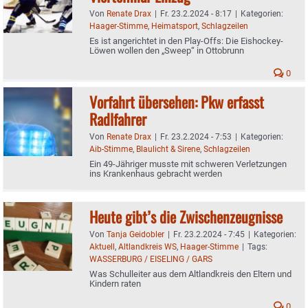
Von
Renate Drax
|
Fr. 23.2.2024 - 8:17
|
Kategorien:
Haager-Stimme
,
Heimatsport
,
Schlagzeilen
Es ist angerichtet in den Play-Offs: Die Eishockey-
Löwen wollen den „Sweep“ in Ottobrunn
0
Vorfahrt übersehen: Pkw erfasst
Radlfahrer
Von
Renate Drax
|
Fr. 23.2.2024 - 7:53
|
Kategorien:
Aib-Stimme
,
Blaulicht & Sirene
,
Schlagzeilen
Ein 49-Jähriger musste mit schweren Verletzungen
ins Krankenhaus gebracht werden
Heute gibt’s die Zwischenzeugnisse
Von
Tanja Geidobler
|
Fr. 23.2.2024 - 7:45
|
Kategorien:
Aktuell
,
Altlandkreis WS
,
Haager-Stimme
|
Tags:
WASSERBURG / EISELING / GARS
Was Schulleiter aus dem Altlandkreis den Eltern und
Kindern raten
0