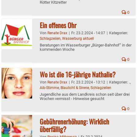
Rotter Kitzretter
0
Ein offenes Ohr
Von
Renate Drax
|
Fr. 23.2.2024 - 14:07
|
Kategorien:
Schlagzeilen
,
Wasserburg aktuell
Beratungen im Wasserburger „Bürger-Bahnhof“ in der
kommenden Woche
0
Wo ist die 16-jährige Nathalie?
Von
Renate Drax
|
Fr. 23.2.2024 - 13:12
|
Kategorien:
.
,
Aib-Stimme
,
Blaulicht & Sirene
,
Schlagzeilen
Jugendliche aus dem Landkreis schon seit über drei
Wochen vermisst - Hinweise gesucht
0
Gebührenerhöhung: Wirklich
überfällig?
Von
Regina Mittermair
|
Fr. 23.2.2024 -