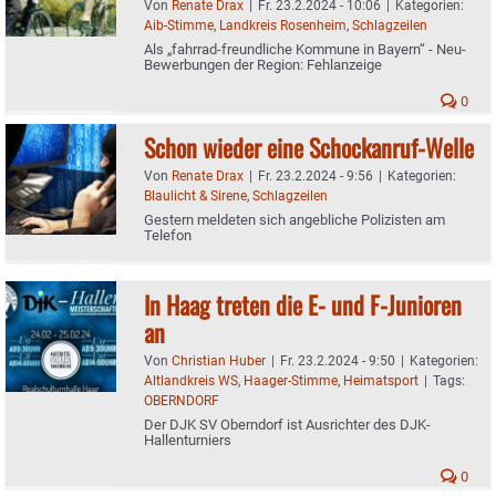
Von
Renate Drax
|
Fr. 23.2.2024 - 10:06
|
Kategorien:
Aib-Stimme
,
Landkreis Rosenheim
,
Schlagzeilen
Als „fahrrad-freundliche Kommune in Bayern“ - Neu-
Bewerbungen der Region: Fehlanzeige
0
Schon wieder eine Schockanruf-Welle
Von
Renate Drax
|
Fr. 23.2.2024 - 9:56
|
Kategorien:
Blaulicht & Sirene
,
Schlagzeilen
Gestern meldeten sich angebliche Polizisten am
Telefon
In Haag treten die E- und F-Junioren
an
Von
Christian Huber
|
Fr. 23.2.2024 - 9:50
|
Kategorien:
Altlandkreis WS
,
Haager-Stimme
,
Heimatsport
|
Tags:
OBERNDORF
Der DJK SV Oberndorf ist Ausrichter des DJK-
Hallenturniers
0