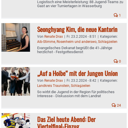
Logistisch eine Meisterleistung: 88 Jugend-Teams zu
Gast an vier Turniertagen in Wasserburg
1
Seonghyang Kim, die neue Kantorin
Von
Renate Drax
|
Fr. 23.2.2024 - 8:51
|
Kategorien:
Aib-Stimme
,
Rosenheim und anderswo
,
Schlagzeilen
Evangelisches Dekanat begrüßt die 41-Jährige
herzlichst - Festgottesdienst
0
„Auf a Hoibe“ mit der Jungen Union
Von
Renate Drax
|
Fr. 23.2.2024 - 8:42
|
Kategorien:
Landkreis Traunstein
,
Schlagzeilen
So wirbt die Jugend in der Region für politisches
Interesse - Diskussion mit dem Landrat
24
Das Ziel heute Abend: Der
Viertelfinal-Einzug