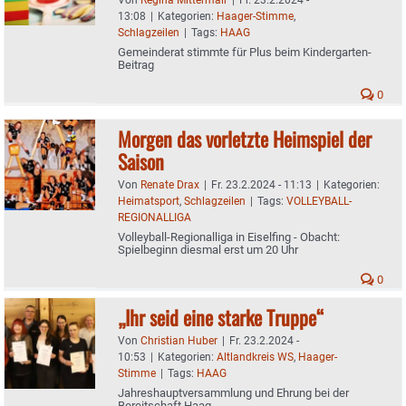
13:08
|
Kategorien:
Haager-Stimme
,
Schlagzeilen
|
Tags:
HAAG
Gemeinderat stimmte für Plus beim Kindergarten-
Beitrag
0
Morgen das vorletzte Heimspiel der
Saison
Von
Renate Drax
|
Fr. 23.2.2024 - 11:13
|
Kategorien:
Heimatsport
,
Schlagzeilen
|
Tags:
VOLLEYBALL-
REGIONALLIGA
Volleyball-Regionalliga in Eiselfing - Obacht:
Spielbeginn diesmal erst um 20 Uhr
0
„Ihr seid eine starke Truppe“
Von
Christian Huber
|
Fr. 23.2.2024 -
10:53
|
Kategorien:
Altlandkreis WS
,
Haager-
Stimme
|
Tags:
HAAG
Jahreshauptversammlung und Ehrung bei der
Bereitschaft Haag