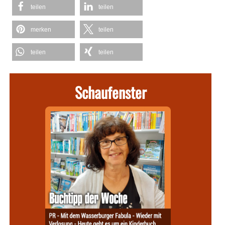
teilen
teilen
merken
teilen
teilen
teilen
Schaufenster