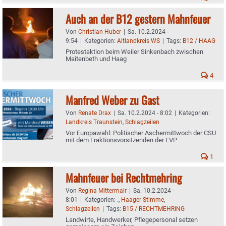
Auch an der B12 gestern Mahnfeuer
Von
Christian Huber
|
Sa. 10.2.2024 -
9:54
|
Kategorien:
Altlandkreis WS
|
Tags:
B12 / HAAG
Protestaktion beim Weiler Sinkenbach zwischen
Maitenbeth und Haag
4
Manfred Weber zu Gast
Von
Renate Drax
|
Sa. 10.2.2024 - 8:02
|
Kategorien:
Landkreis Traunstein
,
Schlagzeilen
Vor Europawahl: Politischer Aschermittwoch der CSU
mit dem Fraktionsvorsitzenden der EVP
1
Mahnfeuer bei Rechtmehring
Von
Regina Mittermair
|
Sa. 10.2.2024 -
8:01
|
Kategorien:
.
,
Haager-Stimme
,
Schlagzeilen
|
Tags:
B15 / RECHTMEHRING
Landwirte, Handwerker, Pflegepersonal setzen