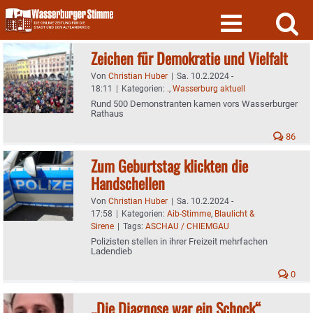
Skip
to
content
Zeichen für Demokratie und Vielfalt
Von
Christian Huber
|
Sa. 10.2.2024 -
18:11
|
Kategorien:
.
,
Wasserburg aktuell
Rund 500 Demonstranten kamen vors Wasserburger
Rathaus
86
Zum Geburtstag klickten die
Handschellen
Von
Christian Huber
|
Sa. 10.2.2024 -
17:58
|
Kategorien:
Aib-Stimme
,
Blaulicht &
Sirene
|
Tags:
ASCHAU / CHIEMGAU
Polizisten stellen in ihrer Freizeit mehrfachen
Ladendieb
0
„Die Diagnose war ein Schock“