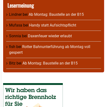
Lesermeinung
Lindner
bei
Ab Montag: Baustelle an der B15
Mufasa
bei
Handy statt Aufsichtspflicht
Sonnia
bei
Daxenfeuer wieder erlaubt
fish
bei
Rotter Bahnunterführung ab Montag voll
gesperrt
Bitz
bei
Ab Montag: Baustelle an der B15